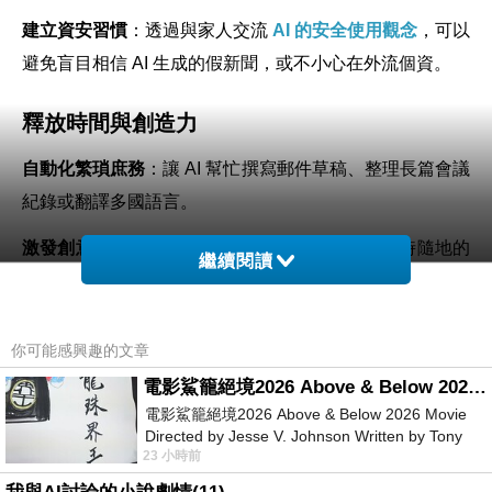
建立資安習慣
：透過與家人交流
AI 的安全使用觀念
，可以
避免盲目相信 AI 生成的假新聞，或不小心在外流個資。
釋放時間與創造力
自動化繁瑣庶務
：讓 AI 幫忙撰寫郵件草稿、整理長篇會議
紀錄或翻譯多國語言。
激發創意思考
：當你缺少靈感時，AI 可以扮演隨時隨地的
繼續閱讀
「腦力激盪夥伴」，提供多元的企劃方向。
降低學習門檻
：不管是想寫程式、學新語言還是研究複雜
你可能感興趣的文章
的專業知識，AI 都能化身為一對一的耐心家教。
電影鯊籠絕境2026 Above & Below 2026 Movie
電影鯊籠絕境2026 Above & Below 2026 Movie
放大善良的影響力
Directed by Jesse V. Johnson Written by Tony
23 小時前
Giordano Starring Laura Maran
優化社會公益
：許多醫療和警政單位正利用 AI 進行疾病早