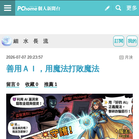
細 水 長 流
訂閱
我的
2026-07-07 20:23:57
月泱
善用ＡＩ，用魔法打敗魔法
留言 0
收藏 0
推薦 1