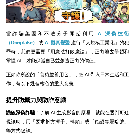
當詐騙集團和不法分子開始利用
AI 深偽技術
（Deepfake）
或
AI 擬真變聲
進行「大規模工業化」的犯
罪時，我們更需要「用魔法打敗魔法」，正向地去學習和
掌握 AI，才能保護自己並創造正向的價值。
正如你所說的「善待並善用它」，把 AI 帶入日常生活和工
作，有以下幾個核心的重大意義：
提升防禦力與防詐意識
識破深偽詐騙
：了解 AI 生成影音的原理，就能在遇到可疑
視訊時，用「要求對方揮手、轉頭」或「確認專屬暗號」
等方式破解。