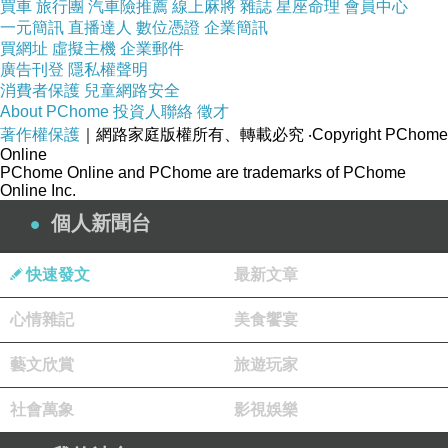
買車
旅行團
汽車險推薦
線上麻將
雜誌
星座命理
會員中心
我們「拼起來用」，把 AI 帶回工作、帶回家裡，用善意去
一元簡訊
直播達人
數位憑證
企業簡訊
引導它，這就是最好的科技防禦。在實踐「把 AI 帶好」的
買網址
虛擬主機
企業郵件
過程中，我們可以從這三個具體方向一起努力：
廣告刊登
隱私權聲明
消費者保護
兒童網路安全
About PChome
投資人聯絡
徵才
1. 在創作中注入人性與溫暖（你正在做的
著作權保護
｜網路家庭版權所有、轉載必究
‧Copyright PChome
事！）
Online
PChome Online and PChome are trademarks of PChome
Online Inc.
傳遞正向價值
：你和 AI 共創文章與小說，就是將人類的同
個人新聞台
理心、正義感與情感注入 AI 的生成邏輯中。
展現善良腳本
：透過文字故事去影響讀者，讓大家看到科
快速發文
最新文章
技結合創意所帶來的溫暖，而不是只有冷冰冰的深偽詐
心情雜記
美食饗宴
騙。
藝文欣賞
旅遊玩家
2. 在家庭與職場建立「AI 數位免疫力」
社會萬象
影視娛樂
推廣正確觀念
：把 AI 帶回家，教導長輩和孩子如何用 AI