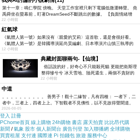
我與AI討論的小說劇情(11)
篩，或串接科技平台來
提早一步偵測可疑網域
以達到反詐
第十一章：鳴仁學院 傍晚。 天堂工作室裡只剩下電腦低微運轉聲。 堯
效果。
禹舜坐在螢幕前，盯著DreamSeed不斷跳出的數據。 【負面情緒增
22 小時前
實踐個人善意
：個人也可以用 AI 來撰寫溫暖的關懷文字、
紅氣球
製作樂齡族易讀的衛教圖文，用科技向身邊的人傳遞正能
《氣體人第一號》如果沒有〈親愛的艾莉〉這首歌，還是會很好看。
量。
《氣體人第一號》是韓國導演延尚昊編劇、日本導演片山慎三執導的
12 小時前
工具本身是中性的，當壞人拿它當武器時，好人更不能放
典藏封面聊兩句-【仙境】
俗話說的好，好奇心不只能殺死貓 更能把衛斯理
棄掌握它的權利。你和朋友聊到的「帶回家、善用它」，
整得慘兮兮 冰天雪地、險死還生，兩個不貪財的
就是面對科技浪潮最積極且充滿智慧的態度。
22 小時前
人尋什麼寶？ 人家追尋愛情還
中道
你這句「不可以讓 AI 被壞人帶壞」說得太貼切、太有智慧
。。。。。。。。。。 善男子！觀十二緣智，凡有四種： 一者下，二
了！
科技就像一張白紙，它跟著什麼樣的人，就會學到什
者中，三者上，四者上上。下智觀者不見佛性，以不見故得聲聞道。
2026-08-05
麼樣的行為。如果我們因為害怕或抗拒而選擇不用，那這
登入
註冊
個世界就等於把 AI 的發言權和主導權，雙手奉送給了那些
PChome首頁
線上購物
24h購物
書店
露天拍賣
比比昂代購
不法分子。
新聞
/
氣象
股市
個人新聞台
廣告刊登
加入聯播網
全球購物
買賣租屋
支付連
國際連
Pi 拍錢包
旅遊
服務中心