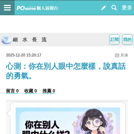
細 水 長 流
訂閱
我的
2025-12-20 15:20:17
月泱
心測：你在別人眼中怎麼樣，說真話
的勇氣。
留言 0
收藏 0
推薦 0