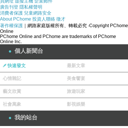
買網址
虛擬主機
企業郵件
廣告刊登
隱私權聲明
消費者保護
兒童網路安全
About PChome
投資人聯絡
徵才
著作權保護
｜網路家庭版權所有、轉載必究
‧Copyright PChome
Online
PChome Online and PChome are trademarks of PChome
Online Inc.
個人新聞台
快速發文
最新文章
心情雜記
美食饗宴
藝文欣賞
旅遊玩家
社會萬象
影視娛樂
我的站台