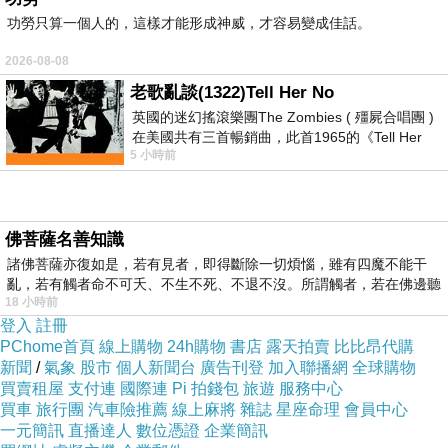
功勞只算一個人的，這樣才能形成神威，才容易變成佳話。
2026-08-08
老歌亂談(1322)Tell Her No
英國的迷幻搖滾樂團The Zombies ( 殭屍合唱團 )
在美國共有三首暢銷曲，此首1965的《Tell Her
5 小時前
No》即為其中之一，在告示牌百大單曲
佛菩薩名善知識
諸佛菩薩亦復如是，若有見者，即得斷除一切煩惱，雖有四魔不能干
亂，若有觸者命不可夭、不生不死、不退不沒。所謂觸者，若在佛邊聽
18 小時前
受
登入
註冊
PChome首頁
線上購物
24h購物
書店
露天拍賣
比比昂代購
新聞
/
氣象
股市
個人新聞台
廣告刊登
加入聯播網
全球購物
買賣租屋
支付連
國際連
Pi 拍錢包
旅遊
服務中心
買車
旅行團
汽車險推薦
線上麻將
雜誌
星座命理
會員中心
一元簡訊
直播達人
數位憑證
企業簡訊