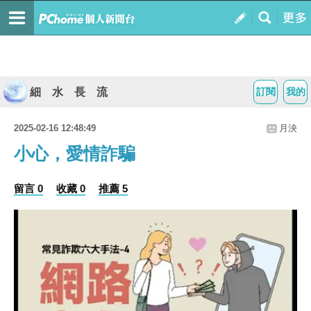
細 水 長 流
訂閱
我的
2025-02-16 12:48:49
月泱
小心，愛情詐騙
留言 0
收藏 0
推薦 5