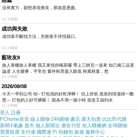
愚蠢
沒有實力，卻想表現善良，那就是愚蠢。
12 小時前
成功與失敗
成功靠不斷找方法，失敗靠不停找藉口。
14 小時前
藍玫友8
旅人掌櫃旅人掌櫃 我又來找你喝茶囉 帶上三師兄一道來 知己兩三品茗
論道 人生樂事，平常也 窗外秋景盡入眼底 秋風秋葉，愁
10 小時前
2026/08/08
今天一早到公司 哇~ 打包清的好乾淨啊！ 但上班前 崽崽到現場掃一圈
恩～ 打包的人好可憐喔！ 因為不用一個小時 崽崽又搞到水
21 小時前
登入
註冊
PChome首頁
線上購物
24h購物
書店
露天拍賣
比比昂代購
新聞
/
氣象
股市
個人新聞台
廣告刊登
加入聯播網
全球購物
買賣租屋
支付連
國際連
Pi 拍錢包
旅遊
服務中心