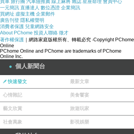
買車
旅行團
汽車險推薦
線上麻將
雜誌
星座命理
會員中心
一元簡訊
直播達人
數位憑證
企業簡訊
買網址
虛擬主機
企業郵件
廣告刊登
隱私權聲明
消費者保護
兒童網路安全
About PChome
投資人聯絡
徵才
著作權保護
｜網路家庭版權所有、轉載必究
‧Copyright PChome
Online
PChome Online and PChome are trademarks of PChome
Online Inc.
個人新聞台
快速發文
最新文章
心情雜記
美食饗宴
藝文欣賞
旅遊玩家
社會萬象
影視娛樂