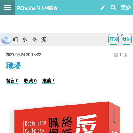
細 水 長 流
訂閱
我的
2021-09-24 20:18:22
月泱
職場
留言 0
收藏 0
推薦 2