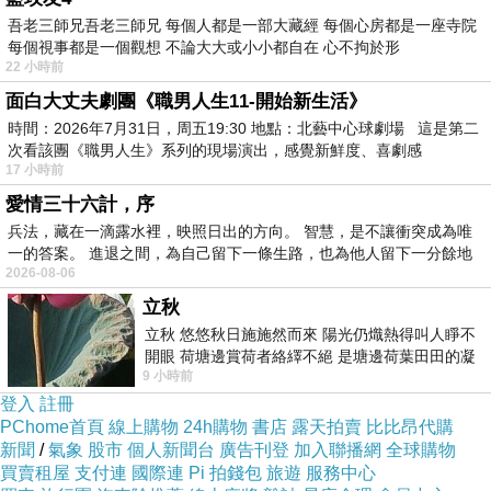
嗚...，是要我們開麵攤？
吾老三師兄吾老三師兄 每個人都是一部大藏經 每個心房都是一座寺院
每個視事都是一個觀想 不論大大或小小都自在 心不拘於形
同事受不了回他，做事、閉嘴，結果他說她好兇，...，是
22 小時前
你惹人厭吧！面對長舌愛講話的人，真的世界太喧囂，你
面白大丈夫劇團《職男人生11-開始新生活》
好吵，再吵，就會變爭吵，來公司，不做事，一直說話，
時間：2026年7月31日，周五19:30 地點：北藝中心球劇場 這是第二
有完沒完。我們忙到暈頭轉向，你不幫忙，還閒到到處開
次看該團《職男人生》系列的現場演出，感覺新鮮度、喜劇感
17 小時前
講，擾亂我們工作。
愛情三十六計，序
且對我們比他年長的都很不客氣，自以為自己是未婚T就
兵法，藏在一滴露水裡，映照日出的方向。 智慧，是不讓衝突成為唯
是黃金單身漢，......，看已婚女都一副斜眼，...被斜眼怪講
一的答案。 進退之間，為自己留下一條生路，也為他人留下一分餘地
2026-08-06
人生大道理，你的快樂是建立在我們的痛苦上，在上班，
立秋
你愛講話，我們不愛聽你講大白話，
立秋 悠悠秋日施施然而來 陽光仍熾熱得叫人睜不
以我們人生經歷和對他的瞭解，當然知道他拾人牙慧，看
開眼 荷塘邊賞荷者絡繹不絕 是塘邊荷葉田田的凝
9 小時前
望 風中飄逸的是映日荷花別樣紅
過幾本書，就來給我唸經，真是...，有些人一出口就知人
登入
註冊
生歷練豐富，有故事的金句，有些就很唬，我也來句，人
PChome首頁
線上購物
24h購物
書店
露天拍賣
比比昂代購
新聞
/
氣象
股市
個人新聞台
廣告刊登
加入聯播網
全球購物
生不如意十之八九，誰說廢話，^^，還一直吹噓他認識多
買賣租屋
支付連
國際連
Pi 拍錢包
旅遊
服務中心
少名人、八卦說嘴名人私事，說名人還請他吃飯，...