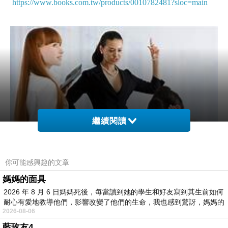
https://www.books.com.tw/products/0010782481?sloc=main
繼續閱讀
你可能感興趣的文章
媽媽的面具
2026 年 8 月 6 日媽媽死後，每當讀到她的學生和好友寫到其生前如何
耐心有愛地教導他們，影響改變了他們的生命，我也感到驚訝，媽媽的
最近公司一位派遣員工，一直給我們唸，講道理，現在我
2026-08-06
們公司是請他來給我們員工們演講？弄得我們都變面癱，
藍玫友4