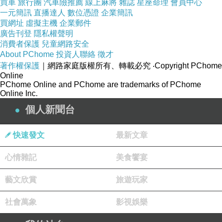
買車
旅行團
汽車險推薦
線上麻將
雜誌
星座命理
會員中心
一元簡訊
直播達人
數位憑證
企業簡訊
我們心想，要不然你是請得起名人吃什麼高檔的嗎？你貼
買網址
虛擬主機
企業郵件
著名人攀親帶故那麼久，怎你還是個無名。
廣告刊登
隱私權聲明
消費者保護
兒童網路安全
尤其他說話很不尊重人，（為什麼那種人，還很愛講大道
About PChome
投資人聯絡
徵才
理？），對年長未婚女同事更是一副沒大沒小的背後叫人
著作權保護
｜網路家庭版權所有、轉載必究
‧Copyright PChome
Online
敗犬、大齡女，真是...，沒禮貌且不尊重人，也得不到別
PChome Online and PChome are trademarks of PChome
人的的尊重和關心。
Online Inc.
我們真的受不了他，問了當初面試他的人事主管，結果她
個人新聞台
說他根本判若兩人，我們也有想那種人應該是沒有人說
快速發文
最新文章
話，才會把職場工作的地方當演講場，但真的太超過，其
他同事們都在忙，你不幫忙，你還在忙著開講，上班不做
心情雜記
美食饗宴
事只動嘴，...，來職場上班是工作，真的做事、閉嘴，要
藝文欣賞
旅遊玩家
不去找你適任的工作。
派遣過來應徵時，超有禮貌，怎進了公司一副吃定勞基
社會萬象
影視娛樂
法，說前公司說他不適任根本是歧視性別取向，真是...，