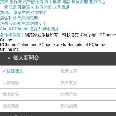
買車
旅行團
汽車險推薦
線上麻將
雜誌
星座命理
會員中心
彎彎的月光 照著人面獅身像
一元簡訊
直播達人
數位憑證
企業簡訊
一個人的眺望 沒有了他更寬廣
買網址
虛擬主機
企業郵件
廣告刊登
隱私權聲明
世界地圖上
消費者保護
兒童網路安全
踩著高跟鞋也能勇敢
About PChome
投資人聯絡
徵才
著作權保護
｜網路家庭版權所有、轉載必究
‧Copyright PChome
去任何地方
Online
PChome Online and PChome are trademarks of PChome
Online Inc.
彎彎的月光 照亮愛情的真相
個人新聞台
宅在愛裏等他 不如拿起行李箱
世界那麼大
快速發文
最新文章
得不到的才可能變成 他的白月光
心情雜記
美食饗宴
藝文欣賞
旅遊玩家
社會萬象
影視娛樂