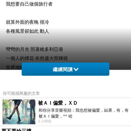
我想要自己做個旅行者
就算外面的夜晚 很冷
各種風景卻如此 動人
彎彎的月光 照著維多利亞港
一個人的煙花 依然盛大而輝煌
世界地圖上
繼續閱讀
會有不期而遇的幸福 愛絕無冷場
你可能感興趣的文章
彎彎的月光 照著人面獅身像
被ＡＩ偏愛，ＸＤ
一個人的眺望 沒有了他更寬廣
和你分享音樂視頻：我也想被偏愛，結果，有，有
世界地圖上
被ＡＩ偏愛，^^ 哈
踩著高跟鞋也能勇敢 去任何地方
4 小時前