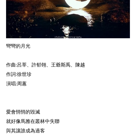
彎彎的月光
作曲:呂莘、許郁翎、王爺斯禹、陳越
作詞:徐世珍
演唱:周蕙
愛會悄悄的毀滅
就好像馬雅在叢林中失聯
與其讓誰成為過客