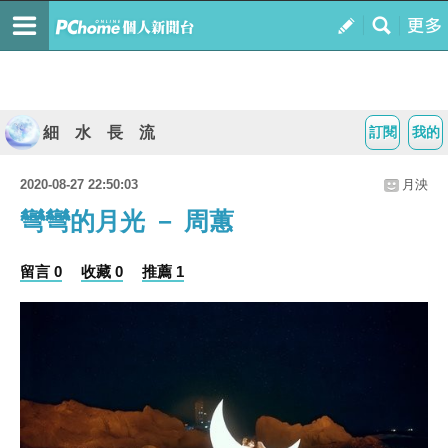
細 水 長 流
訂閱
我的
2020-08-27 22:50:03
月泱
彎彎的月光 － 周蕙
留言 0
收藏 0
推薦 1