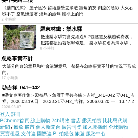
要不要給三樓
《牆門的灰》 屋子陰冷 留給牆壁去滲透 牆角的灰 倒流的陰影 大火吞
女孩天真的迷戀
噬不了 空氣瀰漫著 燒焦的虛無 牆壁上的門
德古拉嗜血而致命的永遠
2 小時前
她們到最後會懂的
羅東林鐵：樂水驛
抵達樂水驛前會先經過5-7號隧道及橫越碼崙溪，
不值得為了誰賠上一生
鐵路都是沿著溪畔修建。 樂水驛初名為濁水驛，
8 小時前
但因與臺鐵集集線車站同名，於1953
哪怕外面的夜晚 很冷
忽略事實不計
大部分的政治意見和社會溝通意見，都是在忽略事實不計的情況下形成
也比傷心更可以 容忍
的。
17 小時前
彎彎的月光 照著維多利亞港
◎吉祥_041~042
一個人的煙花 依然盛大而輝煌
■潘文良著作集＞勵益品＞魚雁千里共今緣＞吉祥_041~042 ▽041_吉
祥。2006.03.19.日 20:33:21▽042_吉祥。2006.03.20.一 13:47:2
世界地圖上
2026-08-07
登入
註冊
會有不期而遇的幸福
PChome首頁
線上購物
24h購物
書店
露天拍賣
比比昂代購
愛絕無冷場
新聞
/
氣象
股市
個人新聞台
廣告刊登
加入聯播網
全球購物
買賣租屋
支付連
國際連
Pi 拍錢包
旅遊
服務中心