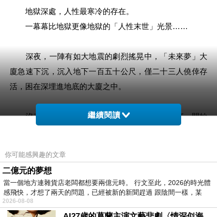
地獄深處，人性最寒冷的存在。
一幕幕比地獄更像地獄的「人性末世」光景……
深夜，一陣有如大地震的劇烈搖晃中，「未來夢」大
廈急速下沉，沉入地下一百五十公尺，僅二十三人僥倖存
活，困在深埋進地底的大廈之中。
繼續閱讀
沒有光、沒有水，氧氣也逐漸稀薄。這片地底，開始
變為地獄。
你可能感興趣的文章
七天七夜之後，傳奇警探葉蕭帶領救援隊深入地下，
二億元的夢想
卻只救出六名生還者，同時發現大量謀殺痕跡。
當一個地方連雜貨店老闆都想要兩億元時。 行文至此，2026的時光體
感飛快，才想了兩天的問題，已經被新的新聞趕過 跟陰間一樣，某
2026-08-08
六名倖存者對地底下發生的事諱莫如深，真話之中夾
AI27歲的葛蘭主演文藝悲劇〈情深似海〉 #戀上老電影 #葛蘭 #粟子