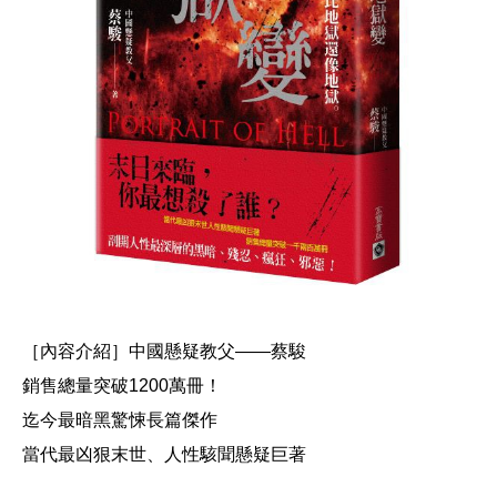
［內容介紹］
中國懸疑教父——蔡駿
銷售總量突破1200萬冊！
迄今最暗黑驚悚長篇傑作
當代最凶狠末世、人性駭聞懸疑巨著