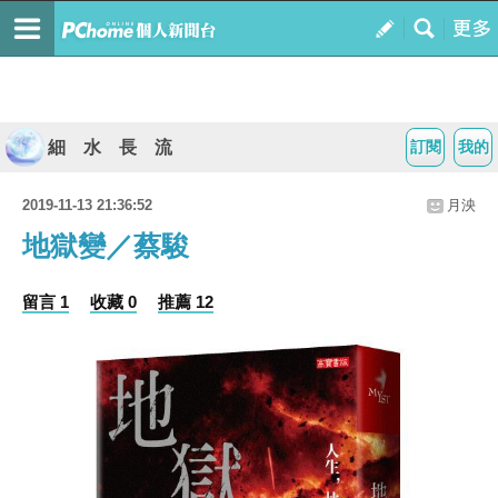
細 水 長 流
訂閱
我的
2019-11-13 21:36:52
月泱
地獄變／蔡駿
留言 1
收藏 0
推薦 12