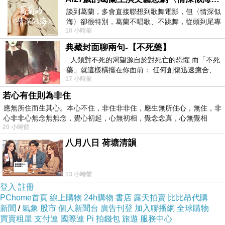
雜大量謊言。
談到葛蘭，多會直接聯想到歌舞電影，但〈情深似
海〉卻很特別，葛蘭不唱歌、不跳舞，從頭到尾專
10 小時前
心演戲。拍攝期間，經常工作超過12個鐘
他們為什麽說謊？
典藏封面聊兩句-【不死藥】
地下究竟發生了怎樣的謀殺？
人類對不死的渴望源自於對死亡的恐懼 而「不死
謀殺背後有何隱情？
藥」就這樣橫擺在你面前： 任何創傷迅速癒合、
17 小時前
停止衰老、痛覺消失…堪
若心有住則為非住
葉蕭一次次努力剖繪着地下深處可能發生的最黑暗、
應無所住而生其心。本心不住，非住非非住，應生無所住心，無住，非
最殘忍的謀殺；一次次試圖從羅生門般的謊言中，抽絲剝
心非非心無念無無念，覺心初起，心無初相，覺念念真，心無覺相
20 小時前
繭發現「地獄變殺人案」的真相拼圖。然而，地底深處，
八月八日 荷塘清韻
人性最寒冷的存在，那一幕幕比地獄更像地獄的末世圖
景，使他陷入深深的猶豫，即使追查到最後真相大白，將
13 小時前
案情公布，對人類社會而言是否意味著另一場更為凶險的
登入
註冊
災難？
PChome首頁
線上購物
24h購物
書店
露天拍賣
比比昂代購
新聞
/
氣象
股市
個人新聞台
廣告刊登
加入聯播網
全球購物
買賣租屋
支付連
國際連
Pi 拍錢包
旅遊
服務中心
人生，比地獄還像地獄。