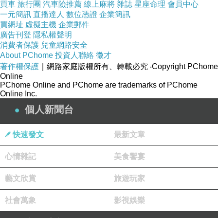
買車
旅行團
汽車險推薦
線上麻將
雜誌
星座命理
會員中心
一元簡訊
直播達人
數位憑證
企業簡訊
買網址
虛擬主機
企業郵件
［作者介紹］
廣告刊登
隱私權聲明
蔡駿
消費者保護
兒童網路安全
About PChome
投資人聯絡
徵才
中國懸疑小說第一人，中國最受歡迎的懸疑小說家。
著作權保護
｜網路家庭版權所有、轉載必究
‧Copyright PChome
已出版《生死河》、《地獄變》、《謀殺似水年
Online
PChome Online and PChome are trademarks of PChome
華》、《天機》、《地獄的第19層》、《荒村公寓》等長
Online Inc.
篇小說十七部、中短篇小說集三部。連續12年保持中國懸
個人新聞台
疑小說最高暢銷紀錄，實體書總銷量突破1200萬冊，蔡駿
作品以天馬行空的想像、引人入勝的懸念及嚴密的邏輯著
快速發文
最新文章
稱，在全球擁有億萬華語讀者，圖書版權輸出美國、歐
心情雜記
美食饗宴
洲、亞洲等國家和地區，多部作品被改編為電影與電視
藝文欣賞
旅遊玩家
劇。代表作《天機》出版至今銷量逾350萬冊，同名超級
大片即將開拍。
社會萬象
影視娛樂