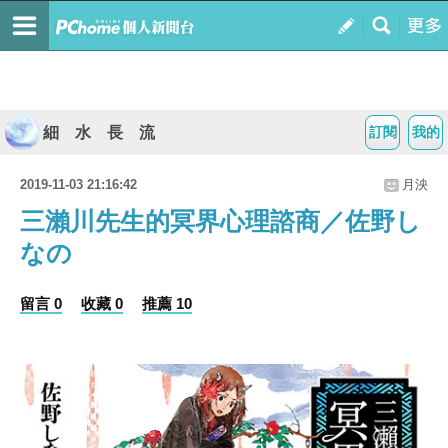
細 水 長 流
訂閱
我的
2019-11-03 21:16:42
月泱
三瀨川先生的冥界心理諮商／佐野し
なの
留言 0
收藏 0
推薦 10