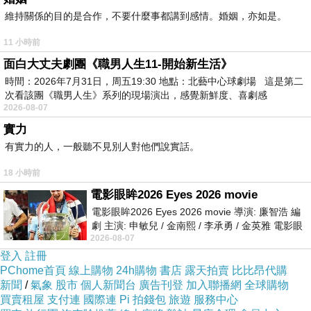
維持關係的目的是合作，不要什麼事都講到感情。婚姻，亦如是。
★有煩惱的不只是人類，地獄也需要心理諮商！
11 小時前
★療癒系毒舌派三瀨川先生，開始接受地獄居民的諮
面白大丈夫劇團《職男人生11-開始新生活》
時間：2026年7月31日，周五19:30 地點：北藝中心球劇場 這是第二
詢。
次看該團《職男人生》系列的現場演出，感覺新鮮度、喜劇感
★書中介紹各種地獄學問！
2026-08-07
實力
［句子摘錄］重要的事要早點講。這樣才能避免人生過到
有實力的人，一般聽不見別人對他們說實話。
一半就結束。
18 小時前
沒有退路，只能往前。
電影眼眸2026 Eyes 2026 movie
說自己不會說謊這才是最大的謊言。
電影眼眸2026 Eyes 2026 movie 導演: 廉智浩 編
劇 主演: 申敏兒 / 金南熙 / 李承勇 / 金英雅 電影眼
心中如有妄執，就是無止盡的迴圈。
2026-08-07
眸2026描述攝影師徐珍因遺
所謂的心理諮商，就是援助。.....讓委託人能自己幫助
登入
註冊
PChome首頁
線上購物
24h購物
書店
露天拍賣
比比昂代購
自己～
新聞
/
氣象
股市
個人新聞台
廣告刊登
加入聯播網
全球購物
欲愛、有愛、無有愛。追求名利美色，是欲愛；渴望
買賣租屋
支付連
國際連
Pi 拍錢包
旅遊
服務中心