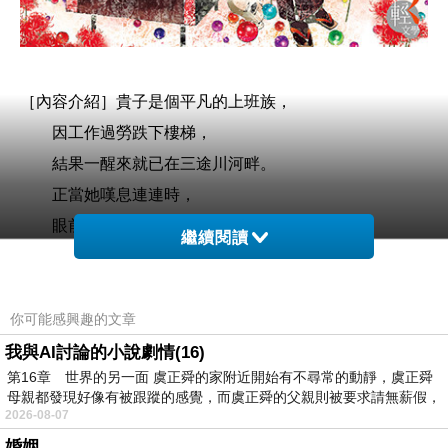
［內容介紹］
貴子是個平凡的上班族，
因工作過勞跌下樓梯，
結果一醒來就已在三途川河畔。
正當她嘆息連連時，
眼前出現了一位美到不可方物的青年─三瀨川。
繼續閱讀
他不由分說地帶貴子來到洋溢江戶風情的奇妙城鎮，
並希望貴子留在這裡當他的心理諮商室助手。
你可能感興趣的文章
但這裡是地獄，
我與AI討論的小說劇情(16)
第16章 世界的另一面 虞正舜的家附近開始有不尋常的動靜，虞正舜
需要諮詢的對象是──鬼！
母親都發現好像有被跟蹤的感覺，而虞正舜的父親則被要求請無薪假，
2026-08-07
本書特色
婚姻