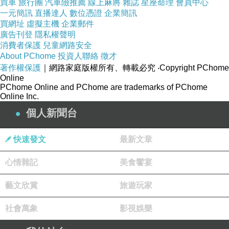
買車
旅行團
汽車險推薦
線上麻將
雜誌
星座命理
會員中心
長生不老，是有愛。.....不想存在，想化為無的欲望...，代
一元簡訊
直播達人
數位憑證
企業簡訊
表想死的欲望，無有愛。
買網址
虛擬主機
企業郵件
廣告刊登
隱私權聲明
真相只會讓人煩惱。與其承認過錯，不如竄改事實比
消費者保護
兒童網路安全
較輕鬆。
About PChome
投資人聯絡
徵才
著作權保護
｜網路家庭版權所有、轉載必究
‧Copyright PChome
越是在意自己的人，就越會依賴別人。
Online
PChome Online and PChome are trademarks of PChome
Online Inc.
［讀後感想］輕小說，但題材並不輕，冥界地獄的心理諮
個人新聞台
商，女主角貴子，生前為粉領上班族，２４歲，因過勞失
足死亡－過勞死，意外成為冥界三瀨川先生的心理諮商室
快速發文
最新文章
助手，由種種案件回顧經歷的一生，多少老生常談，逃避
心情雜記
美食饗宴
永遠較輕鬆也解決不了問題，到了地獄一樣是煉獄，過度
反省自責反而掉入死胡同，同理心只在互有同理的人心才
藝文欣賞
旅遊玩家
存在，逃得了一時，逃不了一世，自殺也是一種殺人更是
社會萬象
影視娛樂
殺生，扼殺自己生命的無有愛，在地獄裡更罪無止盡的一
人承受，本書算有點輕又不太輕的地獄遊戲說明書，男、