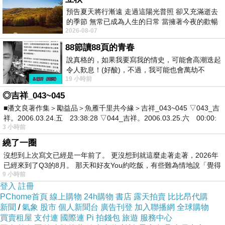
神社的宮司被一箭穿心，慘死在神社拜殿內。
預告夏天將行漸遠 走過這陽光普照 卻又充滿逝去
他的一個雙胞胎女兒被發現死在島上的洞穴中，遭野
的季節 無常已成為人生的日常 當擁著今夜的歡暢
2026-08-07
舒心 轉眼驟成昨日 而明晨 太陽
狗和烏鴉啃食得慘不忍睹。
88節讀88頁的青春
兩件慘案令島上陷入恐懼的漩渦。
說真格的，如果我要寫我的情史，可能會高潮迭起
詭異的死前留言難道預言了殺人案件？又是否真和越
令人歎息！(好酸)，不過，我可能也會萬劫不
19 小時前
復...，每天跪鍵盤還是被判了花心的罪
智有所牽連？
◎吉祥_043~045
金田一和磯川警部是否能在事情不可收拾之前，找出
■潘文良著作集＞勵益品＞魚雁千里共今緣＞吉祥_043~045 ▽043_吉
隱身幕後的黑手？
祥。2006.03.24.五 23:38:28 ▽044_吉祥。2006.03.25.六 00:00:
3 小時前
繞了一圈
沒想到上次寫文已經是一年前了。 更沒想到就這麼走著走著，2026年
橫溝正史 Yokomizo Seishi（1902-1981）
已經來到了Q3的8月。 那天和好友You約吃飯，有些難為情地說「覺得
9 小時前
登入
註冊
日本推理文壇泰斗
PChome首頁
線上購物
24h購物
書店
露天拍賣
比比昂代購
新聞
/
氣象
股市
個人新聞台
廣告刊登
加入聯播網
全球購物
買賣租屋
支付連
國際連
Pi 拍錢包
旅遊
服務中心
1902年出生於神戶市，小學時期即受歐美的翻案推理