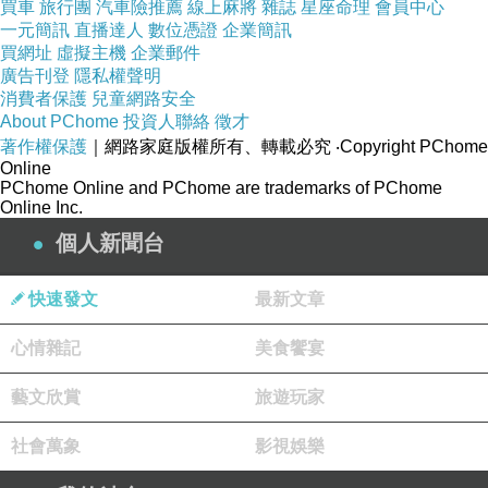
買車
旅行團
汽車險推薦
線上麻將
雜誌
星座命理
會員中心
小說影響。1921年發表處女作〈可怕的愚人節〉。1925年
一元簡訊
直播達人
數位憑證
企業簡訊
買網址
虛擬主機
企業郵件
與江戶川亂步初次見面，隔年遷居東京，加入《新青年》
廣告刊登
隱私權聲明
編輯部，之後陸續擔任過三本推理小說雜誌的主編。1932
消費者保護
兒童網路安全
About PChome
投資人聯絡
徵才
年辭去編輯工作專心創作。1946年春末，《本陣殺人事
著作權保護
｜網路家庭版權所有、轉載必究
‧Copyright PChome
件》與《蝴蝶殺人事件》這兩部純粹解謎推理小說在雜誌
Online
PChome Online and PChome are trademarks of PChome
上連載，大大影響了當時日本本土推理小說的創作水準與
Online Inc.
風格，開創本格推理小說的書寫潮流。1948年以《本陣殺
個人新聞台
人事件》獲得第一屆日本偵探作家俱樂部獎。其代表作有
快速發文
最新文章
《蝴蝶殺人事件》、《本陣殺人事件》、《獄門島》、
《惡魔前來吹笛》、《八墓村》、《犬神家一族》、《惡
心情雜記
美食饗宴
魔的手毬歌》等，暢銷數十年不墜。橫溝作品改編為電
藝文欣賞
旅遊玩家
影、電視劇者不計其數，名偵探金田一耕助的形象深植人
心。1981年12月因結腸癌病逝。《惡靈島》為其生前最後
社會萬象
影視娛樂
一作，作品極富濃郁的耽美主義色彩。