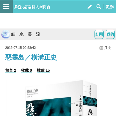
細 水 長 流
訂閱
我的
2019-07-15 00:58:42
月泱
惡靈島／橫溝正史
留言 2
收藏 0
推薦 15