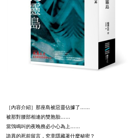
［內容介紹］
那座島被惡靈佔據了……
被那對腰部相連的雙胞胎……
當鵼鳴叫的夜晚務必小心為上……
詭異的死前留言，究竟隱藏著什麼秘密？