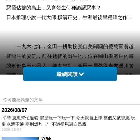
惡靈佔據的島上，又會發生何種詭譎惡事？
日本推理小說一代大師‧橫溝正史，生涯最後里程碑之作！
一九六七年，金田一耕助接受自美歸國的億萬富翁越
智龍平的委託，前往越智的出生地，位在岡山縣瀨戶內海
的刑部島替他尋人。卻沒想到，金田一居然從老友磯川警
繼續閱讀
部那裡得知越智想找的人，早已神秘死亡。而且死前還留
下了詭異的話語。
你可能感興趣的文章
同時，越智帶著故鄉的開發案重回故土，引發了島上
2026/08/07
眾人複雜的心思。
平時 崽崽幫忙過磅 都是玩一下玩一下 今天親自上陣 整個又被崽崽 玩
再加上從越智回到島上開始，與世無爭的小島竟開始
到水泄不通 塞到爆炸 / 不過從崽崽自己親
2026-08-07
發生殘酷的殺人事件。
立秋