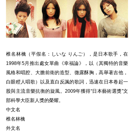
椎名林檎（平假名：しいな りんご），是日本歌手，在
1998年5月推出處女單曲《幸福論》，以（其獨特的音樂
風格和唱腔、大膽前衛的造型、微露酥胸，高舉著吉他，
白眼瞪人唱歌）以及直白反諷的歌詞，迅速在日本卷起一
股與主流音樂抗衡的旋風。2009年獲得“日本藝術選獎”文
部科學大臣新人獎的榮耀。
中文名
椎名林檎
外文名