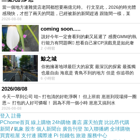
當一個地方連雜貨店老闆都想要兩億元時。 行文至此，2026的時光體
身高：165CM
感飛快，才想了兩天的問題，已經被新的新聞趕過 跟陰間一樣，某
職業:新宿系黑貓堂自作自演屋(作詞、作曲、編曲、演奏)
2026-08-08
特技:幫人理髮、打鼓、花笠音頭、鋼琴、古典芭蕾
coming soon.....
說好今年一定會看到的劇又延遲了 感覺GMM的執
行能力有問題啊🫩 想看自己家CP演戲竟是如此奢
2 小時前
侈的事 GMM你說看看啊😑 先把劇放
鯨之城
你抱擁著地球最巨大的寂寞 最深沉的探索 最孤獨
也最自由 海底是 青鳥不到的地方 但是 你追尋的
6 小時前
幸福 可以比珍珠更
2026/08/08
今天一早到公司 哇~ 打包清的好乾淨啊！ 但上班前 崽崽到現場掃一圈
恩～ 打包的人好可憐喔！ 因為不用一個小時 崽崽又搞到水
2026-08-08
登入
註冊
PChome首頁
線上購物
24h購物
書店
露天拍賣
比比昂代購
新聞
/
氣象
股市
個人新聞台
廣告刊登
加入聯播網
全球購物
買賣租屋
支付連
國際連
Pi 拍錢包
旅遊
服務中心