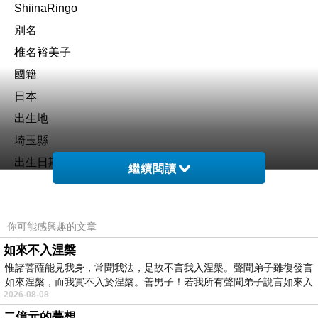
ShiinaRingo
別名
椎名裕美子
國籍
日本
出生地
埼玉縣
出生日期
繼續閱讀
11月25日
2009藝術選獎文部科學大臣新人賞
你可能感興趣的文章
星座
如來不入涅槃
射手座
惟諸菩薩能見我身，常聞我法，是故不言我入涅槃。聲聞弟子雖復發言
血型
如來涅槃，而我實不入於涅槃。善男子！若我所有聲聞弟子說言如來入
O型
2026-08-08
二億元的夢想
個人檔案