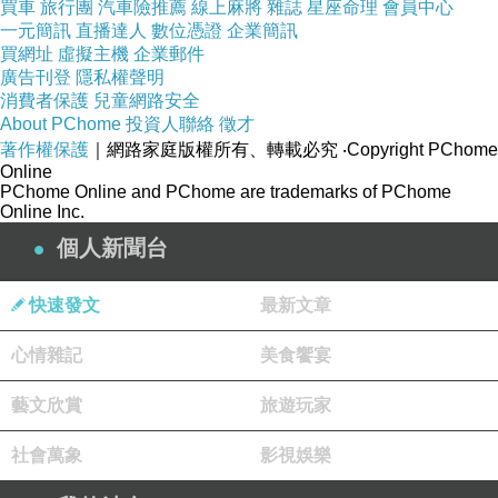
買車
旅行團
汽車險推薦
線上麻將
雜誌
星座命理
會員中心
一元簡訊
直播達人
數位憑證
企業簡訊
買網址
虛擬主機
企業郵件
廣告刊登
隱私權聲明
消費者保護
兒童網路安全
About PChome
投資人聯絡
徵才
著作權保護
｜網路家庭版權所有、轉載必究
‧Copyright PChome
Online
PChome Online and PChome are trademarks of PChome
Online Inc.
個人新聞台
快速發文
最新文章
心情雜記
美食饗宴
藝文欣賞
旅遊玩家
社會萬象
影視娛樂