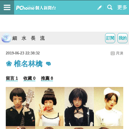
細 水 長 流
訂閱
我的
2019-06-23 22:38:32
月泱
❀ 椎名林檎 👊
留言 1
收藏 0
推薦 8