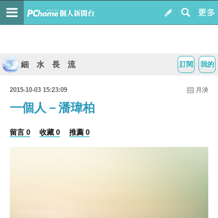
細 水 長 流
訂閱
我的
2015-10-03 15:23:09
月泱
一個人－潘瑋柏
留言 0
收藏 0
推薦 0