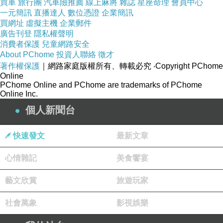
買車
旅行團
汽車險推薦
線上麻將
雜誌
星座命理
會員中心
一元簡訊
直播達人
數位憑證
企業簡訊
買網址
虛擬主機
企業郵件
廣告刊登
隱私權聲明
自言自語
消費者保護
兒童網路安全
About PChome
投資人聯絡
徵才
但願有人 能夠聽到
著作權保護
｜網路家庭版權所有、轉載必究
‧Copyright PChome
Online
PChome Online and PChome are trademarks of PChome
習慣了
Online Inc.
一個人呼吸 空氣裡沒你的味道
個人新聞台
一個人感傷 任憑寂寞慢慢發酵
快速發文
最新文章
一個人逞強 隨時提醒自己 把脆弱藏好
心情雜記
美食饗宴
一個人胡鬧 假裝不再需要依靠
藝文欣賞
旅遊玩家
一個人醒來 刻意忽略那些渴望
一個人練習 直到忘了我是誰
社會萬象
影視娛樂