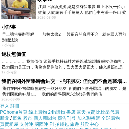
一個人呼吸 空氣裡沒妳的味道
江湖上紛紛擾擾 總是沒有個事實 世上不只一位小
一個人感傷 任憑寂寞慢慢發酵
娃兒 人間總有千千萬萬人 他們心中有著一座山 梁
2026-08-06
山佛山泰華衡恆嵩 一山之高
一個人逞強 隨時提醒自己 把脆弱藏好
小記事
早上禱告完翻聖經 加拉太書2 與福音的真理不合 就在眾人面前
一個人胡鬧 假裝不再需要依靠
對磯法說
2 小時前
一個人醒來 刻意忽略那些渴望
錫杖無價值
一個人練習 直到忘了我是誰
。。。。。。我無價值 須親手執持錫杖才得以滅除煩惱 錫杖你修的，
己力因力是正力，佛像也是你修的，己力因力是正力，佛光普照也是
17 小時前
想隱身在 狂歡中的人潮
我們在國外留學時會結交一些好朋友: 但他們不會是戰場上的朋友
卻反而被 孤單作上記號
我們在國外留學時會結交一些好朋友: 但他們不會是戰場上的朋友， 是
我用眼淚 怎麼洗也洗不掉
我們國家的好朋友。 我們的留學國家永遠都是我們的倚
2026-08-06
登入
註冊
沒有愛情 也就沒有煩惱
PChome首頁
線上購物
24h購物
書店
露天拍賣
比比昂代購
新聞
/
氣象
股市
個人新聞台
廣告刊登
加入聯播網
全球購物
用這個謊 虛渡多少時光
買賣租屋
支付連
國際連
Pi 拍錢包
旅遊
服務中心
我會試著 跟自己處的很好