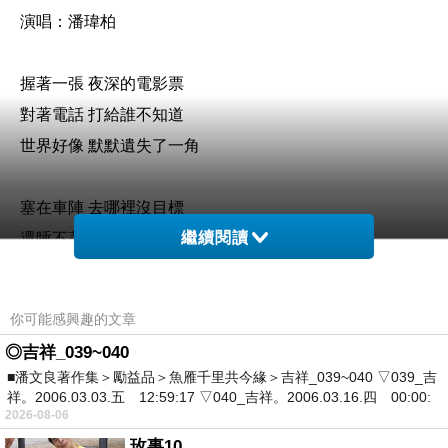
演唱：潘瑋柏
握著一張 夜深的電影票
對著電話 打給誰不知道
世界好像 默默遺失了一角
塞在車陣 去哪裡沒目標
繼續閱讀
還睡不著 缺少一個擁抱
心有點冷 可是我說我很好
你可能感興趣的文章
自言自語
◎吉祥_039~040
是否有人 能夠聽到
■潘文良著作集＞勵益品＞魚雁千里共今緣＞吉祥_039~040 ▽039_吉
祥。2006.03.03.五 12:59:17 ▽040_吉祥。2006.03.16.四 00:00:
2026-08-06
習慣了
玫事10