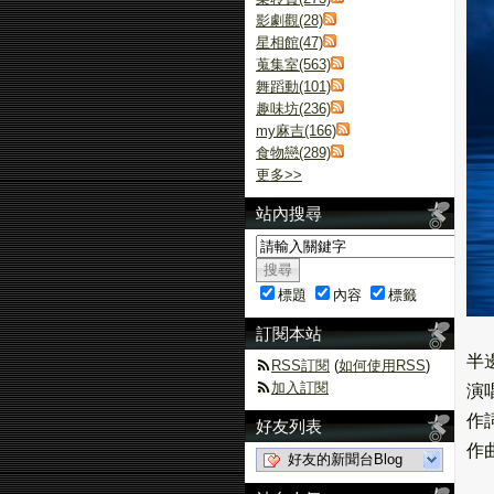
影劇觀(28)
星相館(47)
蒐集室(563)
舞蹈動(101)
趣味坊(236)
my麻吉(166)
食物戀(289)
更多
>>
站內搜尋
標題
內容
標籤
訂閱本站
半
RSS訂閱
(
如何使用RSS
)
加入訂閱
演
作
好友列表
作
好友的新聞台Blog