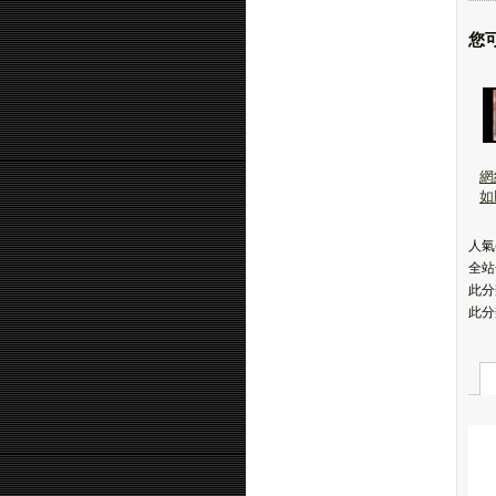
您
網
如
人氣(
全站
此分
此分