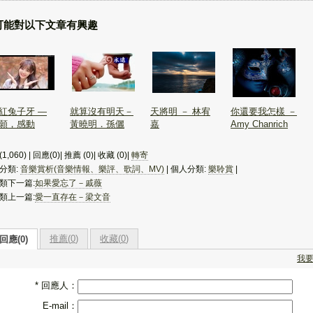
可能對以下文章有興趣
紅兔子牙 —
就算沒有明天－
天將明 － 林宥
你還要我怎樣 －
願，感動
黃曉明．孫儷
嘉
Amy Chanrich
1,060) | 回應(0)| 推薦 (
0
)| 收藏 (
0
)|
轉寄
分類:
音樂賞析(音樂情報、樂評、歌詞、MV)
| 個人分類:
樂聆賞
|
類下一篇:
如果愛忘了－戚薇
類上一篇:
愛一直存在－梁文音
推薦(
0
)
收藏(
0
)
回應(0)
我
* 回應人：
E-mail：