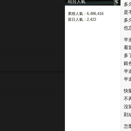
站台人氣
多
是
累積人氣：
6,486,416
當日人氣：
2,422
多
也
半
看
多
銀
半
半
快
不
沒
刻
怎