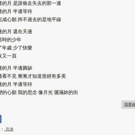
邊的月 是誰偷走失去的那一邊
邊的月 半邊等待
完成心願 跨不過去的是地平線
邊的月 還在天邊
當時的少年
了年歲 少了快樂
夜又一頁
邊的月 半邊圓缺
邊看不見 漸漸才知道曾經有多美
邊的月 半邊等待
變的心願 我的思念 像月光 灑滿妳的街
我要
長：
月泱