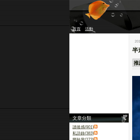
首頁
活動
20
半
推
文章分類
讀後感(901)
私語錄(383)
樂聆賞(273)