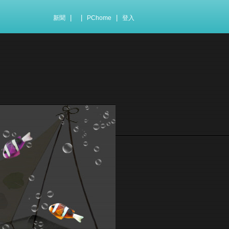
|
|
|
新聞
PChome
登入