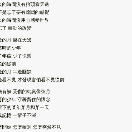
久的時間沒有抬頭看天邊
不是忘了要有遼闊的感覺
久的時間沒用心感受世界
忘了 轉動的改變
邊的月 掛在天邊
當時的少年
了年歲 少了快樂
色的從前
邊的月 半邊圓缺
邊看不見 才發現害怕看不見從前
樂有缺 受傷的純真像弦月
再的少年 守著留住的懷念
留下的某年某月和某一天
成記憶 一輩子不滅
麼開始 怎麼輪迴 怎麼突然不見