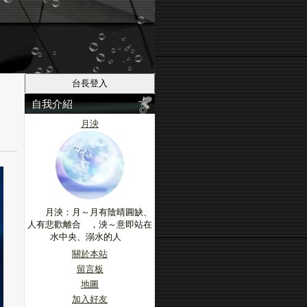
自我介紹
月泱
月泱：月～月有陰晴圓缺、
人有悲歡離合 ，泱～意即站在
水中央、溺水的人
關於本站
留言板
地圖
加入好友