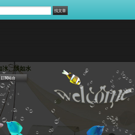
冰、淡如水
訂閱站台