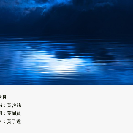
邊月
唱：黃啓銘
詞：葉樹賢
曲：黃子達