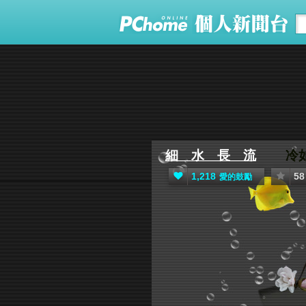
細 水 長 流
冷如
1,218
58
愛的鼓勵