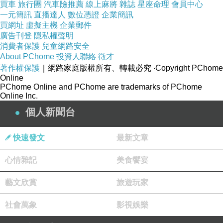
買車
旅行團
汽車險推薦
線上麻將
雜誌
星座命理
會員中心
永遠的仔／天童荒太
下一篇：
一元簡訊
直播達人
數位憑證
企業簡訊
買網址
虛擬主機
企業郵件
廣告刊登
隱私權聲明
消費者保護
兒童網路安全
About PChome
投資人聯絡
徵才
著作權保護
｜網路家庭版權所有、轉載必究
‧Copyright PChome
Online
PChome Online and PChome are trademarks of PChome
Online Inc.
個人新聞台
快速發文
最新文章
心情雜記
美食饗宴
藝文欣賞
旅遊玩家
社會萬象
影視娛樂