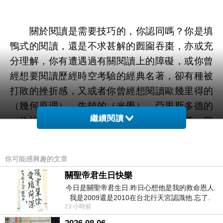
關於閱讀是需要技巧的，你認同嗎？你是填
鴨式的閱讀，還是不求甚解的囫圇吞棗，亦或充
分理解，你有遭遇過有關閱讀上的障礙，或你曾
經想要閱讀歷經時空考驗的經典名著，卻有種被
打敗的挫折感，又或者你曾經想閱讀歐幾里得的
（幾何原理）、牛頓的（光學）、亞里斯多德的
繼續閱讀
（政治學）、達爾文的（物種起源）．．等，卻
不得其門而入，有種被排拒在外的感覺，這本
「如何閱讀一本書」針對不同的閱讀物，提供了
你可能感興趣的文章
作者長期閱讀而悟出的一套有系統、有規則可循
關聖帝君生日快樂
的閱讀方法，搭配深入淺出，由基礎入門至主題
今日是關聖帝君生日.昨日心想他是我的救命恩人.
研究的編排，讓你一步步跟隨作者的引導，了解
我是2009還是2010在台北行天宮認識他.忘了.
23 小時前
一個奇摩交友的網友學
你所不知道或欠缺的閱讀技巧。