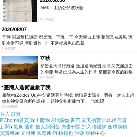
2026.08.06
書中所詳解的閱讀規則，在此不想複述，畢
AMK - 山頂公仔波板糖
竟那要讀者親自去翻閱才能有所領悟，而且一本
循序漸進的書也不適合速讀，或我隨便挑幾個重
9 小時前
點寫出來，那都有違讀者自己去讀、自己去理
2026/08/07
平時 崽崽幫忙過磅 都是玩一下玩一下 今天親自上陣 整個又被崽崽 玩
解、自己去獲得，但書中提到好的閱讀，就是主
到水泄不通 塞到爆炸 / 不過從崽崽自己親
動的閱讀，是一個很值得分享的觀念，除非你主
9 小時前
動積極的閱讀一本書，否則你很難從頭讀到尾甚
立秋
至理解它所說的，要如何積極主動的閱讀，先從
預告夏天將行漸遠 走過這陽光普照 卻又充滿逝去
的季節 無常已成為人生的日常 當擁著今夜的歡暢
你最感興趣的書開始吧！
8 小時前
舒心 轉眼驟成昨日 而明晨 太陽
真正的好書是在你不同年齡時期閱讀，都仍
*臺灣人造衛星救了我……
然能提升你的心智成長直到生命盡頭。
趙德恕(Zoldos Ur.)神父還活著的時候: 他怕見太陽光 我有一次去上趙
德恕神父研究所的課程， 趙神父把窗簾放下， 他說:陽
19 分鐘前
登入
註冊
PChome首頁
線上購物
24h購物
書店
露天拍賣
比比昂代購
新聞
/
氣象
股市
個人新聞台
廣告刊登
加入聯播網
全球購物
夜的盡頭／盛田隆二
上一篇：
買賣租屋
支付連
國際連
Pi 拍錢包
旅遊
服務中心