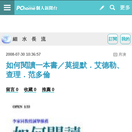
細 水 長 流
訂閱
我的
2008-07-30 10:36:57
月泱
如何閱讀一本書／莫提默．艾德勒、
查理．范多倫
留言 0
收藏 0
推薦 0