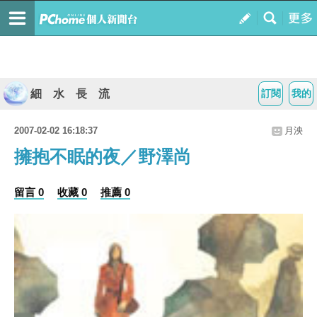
細 水 長 流
訂閱
我的
2007-02-02 16:18:37
月泱
擁抱不眠的夜／野澤尚
留言 0
收藏 0
推薦 0