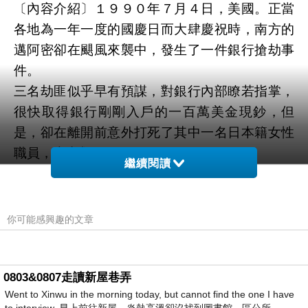
〔內容介紹〕１９９０年７月４日，美國。正當
各地為一年一度的國慶日而大肆慶祝時，南方的
邁阿密卻在颶風來襲中，發生了一件銀行搶劫事
件。
三名劫匪似乎早有預謀，對銀行內部瞭若指掌，
很快取得銀行剛剛入戶的一百萬美金現鈔，但
是，卻在離開前意外打死了其中一名日本籍女性
職員，大出類子。
繼續閱讀
十年後。日本清澄新住宅區裡，中河太太帶
著幸福的期許搬進了這個由她先生所規畫的新社
區，卻在鄰居的兩個家庭無故相繼失蹤後，陷入
你可能感興趣的文章
了無比的驚恐和疑慮中，為了探尋好友的下落，
她開始整理所有的線索，卻發現兩家人的先生都
和大出類子似乎有著為人所不知的關係，而更令
0803&0807走讀新屋巷弄
Went to Xinwu in the morning today, but cannot find the one I have
她驚訝的是，她自己的丈夫可能也是大出的舊戀