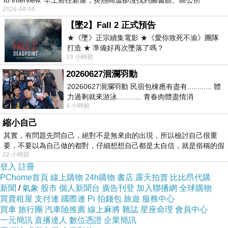
to interview. 早上前往新屋，炎熱高溫卻沒找到圖書館、區公所
人。
2026-08-09
【墜2】Fall 2 正式預告
〔句子摘錄〕人最好不要期望去改變別人。
★《墜》正宗續集電影 ★《愛你致死不渝》團隊
打造 ★ 準備好再次墜落了嗎？
人類的內心真是世上最神秘不過的東西。
19 小時前
20260627洄瀾羽動
〔讀後感想〕一對夫妻對彼此過去的人生又相知
20260627洄瀾羽動 民宿包棟應有盡有............ 體
力過剩就來游泳............ 青春肉體盡情消
幾許呢？十年前，異國命案的死者－大出類子，
4 小時前
磨............ 晚餐不必
竟是丈夫的昔日戀人，命案到底是意外或預謀，
縮小自己
背後動機又是什麼？這其中又牽涉著多少人的命
其實，有問題先問自己，絕對不是無來由的出現，所以檢討自己很重
運，破壞了多少個家庭，一步錯、步步錯，一時
要，不要以為自己做的都對，仔細想想自己都是太自信，就是俗稱的假
22 小時前
的貪念走上了歹路卻也毀了自己的人生、家庭，
登入
註冊
孩子是無辜的，一開始就能預測出兇手，隨著背
PChome首頁
線上購物
24h購物
書店
露天拍賣
比比昂代購
新聞
/
氣象
股市
個人新聞台
廣告刊登
加入聯播網
全球購物
後動機的顯露，大人在報復時，有無替其家庭、
買賣租屋
支付連
國際連
Pi 拍錢包
旅遊
服務中心
孩子想過？故事中講述土地、法拍屋、泡沫經
買車
旅行團
汽車險推薦
線上麻將
雜誌
星座命理
會員中心
濟．．．等專業知識，有點過於冗長，致使小說
一元簡訊
直播達人
數位憑證
企業簡訊