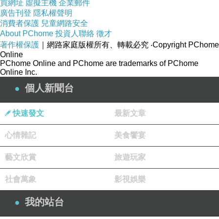
買網址
虛擬主機
企業郵件
情節過於緩慢。
廣告刊登
隱私權聲明
2006/9/21
消費者保護
兒童網路安全
About PChome
投資人聯絡
徵才
著作權保護
｜網路家庭版權所有、轉載必究
‧Copyright PChome
Online
PChome Online and PChome are trademarks of PChome
Online Inc.
白玫瑰１９４３／英格．蕭爾
上一篇：
個人新聞台
幽靈客棧／蔡駿
下一篇：
快速發文
最新文章
心情雜記
美食饗宴
藝文欣賞
旅遊玩家
社會萬象
影視娛樂
我的站台