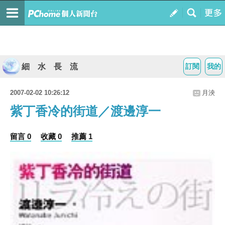
細 水 長 流
訂閱
我的
2007-02-02 10:26:12
月泱
紫丁香冷的街道／渡邊淳一
留言 0
收藏 0
推薦 1