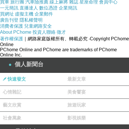
買車
旅行團
汽車險推薦
線上麻將
雜誌
星座命理
會員中心
人天生就較自私嗎？即使佐衣子懷了他的孩子也
一元簡訊
直播達人
數位憑證
企業簡訊
必須拿掉，男人也不准她再婚，卻不肯自己離婚
買網址
虛擬主機
企業郵件
廣告刊登
隱私權聲明
給她任何一絲一毫的保障，簡直是得了便宜還賣
消費者保護
兒童網路安全
乖。
About PChome
投資人聯絡
徵才
2005/7/18
著作權保護
｜網路家庭版權所有、轉載必究
‧Copyright PChome
Online
PChome Online and PChome are trademarks of PChome
Online Inc.
個人新聞台
雨天的海豚／片山恭一
上一篇：
快速發文
最新文章
獵捕史奈克／宮部美幸
下一篇：
心情雜記
美食饗宴
藝文欣賞
旅遊玩家
社會萬象
影視娛樂