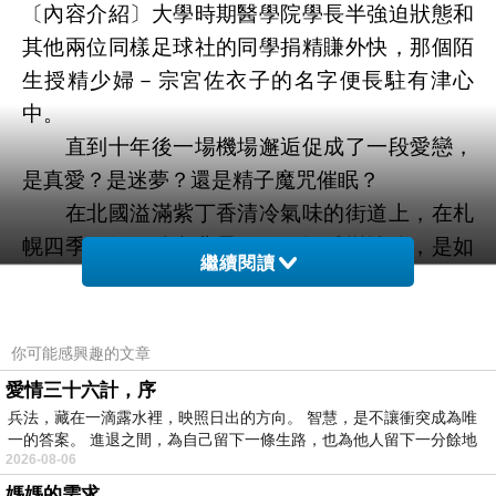
〔內容介紹〕大學時期醫學院學長半強迫狀態和
其他兩位同樣足球社的同學捐精賺外快，那個陌
生授精少婦－宗宮佐衣子的名字便長駐有津心
中。
直到十年後一場機場邂逅促成了一段愛戀，
是真愛？是迷夢？還是精子魔咒催眠？
在北國溢滿紫丁香清冷氣味的街道上，在札
幌四季移轉的時空背景下，一場愛戀情緣，是如
繼續閱讀
何燒起，又是如何冷卻？
〔句子摘錄〕有結果的不見得有愛。
你可能感興趣的文章
愛情三十六計，序
生活在一起的人也末必就彼此相愛。
兵法，藏在一滴露水裡，映照日出的方向。 智慧，是不讓衝突成為唯
一的答案。 進退之間，為自己留下一條生路，也為他人留下一分餘地
2026-08-06
這世界上有很多家庭，但裡面並沒有住著真
媽媽的需求