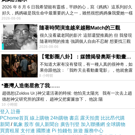
正相愛的人。
2026 年 8 月 6 日我希望能有靈感，平靜的心，寫《媽媽》這系列好久
好久，媽媽確是我生命中最重要的人之一，雖然很想媽媽像我愛她一樣
2026-08-06
拋棄過去的一切，重新再來。我還有那份氣
隨著時間演進越來越難Match的三觀
力和自信嗎？娶妻生子，成家立業，這些或者都
很久沒看葳老闆的影片 這部還蠻推薦的 但 我發現
該在年輕時。雖然她是我的最愛．．．，有津對
隨著時間的推進 強調個人自由不忍耐 想要找三觀
2026-08-06
接近的不要說對象 連朋友都超
自己不能愛得淋漓盡致，仍須悵然回歸家庭的無
【電影圈八卦】：媒體揭發奧斯卡動畫項目投票醜聞！好萊塢為什麼看不起動畫電影？
奈既生氣也諒解。
不知道大家有沒有發現，有一種人真的很神奇，如
果你跟他說：「我昨天去看動畫電影」，他就會露
她自己也是扼殺真正的愛情而活著，表面上
8 小時前
出一種慈祥的微笑，然後問你是不是陪小
的她，別人卻以為是真正的她。
*臺灣人造衛星救了我……
趙德恕(Zoldos Ur.)神父還活著的時候: 他怕見太陽光 我有一次去上趙
德恕神父研究所的課程， 趙神父把窗簾放下， 他說:陽
〔讀後感想〕女人情慾的甦醒，已婚男人的挑
10 小時前
登入
註冊
撥，是真愛嗎？不，情慾並不是愛，大部分已婚
PChome首頁
線上購物
24h購物
書店
露天拍賣
比比昂代購
男人終究不會捨棄原本擁有的一切，而與自己深
新聞
/
氣象
股市
個人新聞台
廣告刊登
加入聯播網
全球購物
愛的女人在一起，這樣的男人，真是自私啊！男
買賣租屋
支付連
國際連
Pi 拍錢包
旅遊
服務中心