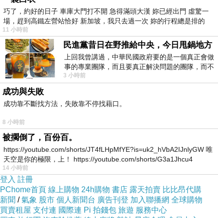
巧了，約好的日子 車庫大門打不開 急得滿頭大漢 妳已經出門 虛驚一
場，趕到高鐵左營站恰好 新加坡，我只去過一次 妳的行程總是排的
商品簡述
:
11 小時前
民進黨昔日在野推給中央，今日甩鍋地方
上回我曾講過，中華民國政府要的是一個真正會做
品牌
HABA無添加主義
事的專業團隊，而且要真正解決問題的團隊，而不
商品名稱
HABA 角鯊敏弱呵護特惠組
3 小時前
是只會到處甩鍋的雙標團隊，最近民進黨
成功與失敗
品牌定位
專櫃
成功靠不斷找方法，失敗靠不停找藉口。
品類
乳液/乳霜
8 小時前
適用部位
身體保養
被擱倒了，百份百。
產地
日本
https://youtube.com/shorts/JT4fLHpMfYE?is=uk2_hVbA2IJnlyGW 唯
保存期限
如包裝標示
天空是你的極限，上！ https://youtube.com/shorts/G3a1Jhcu4
14 小時前
規格/容量
30ml+80g＊2
登入
註冊
PChome首頁
線上購物
24h購物
書店
露天拍賣
比比昂代購
北市衛粧廣字第105030486、
妝廣字號
新聞
/
氣象
股市
個人新聞台
廣告刊登
加入聯播網
全球購物
105040911 號
買賣租屋
支付連
國際連
Pi 拍錢包
旅遊
服務中心