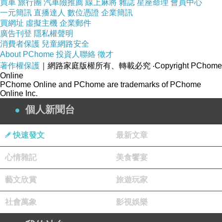
買車
旅行團
汽車險推薦
線上麻將
雜誌
星座命理
會員中心
目的功效
清潔, 保濕, 抗皺
一元簡訊
直播達人
數位憑證
企業簡訊
適用膚質
各種肌膚
買網址
虛擬主機
企業郵件
廣告刊登
隱私權聲明
貨源(公司貨/
消費者保護
兒童網路安全
公司貨
平輸)
About PChome
投資人聯絡
徵才
著作權保護
｜網路家庭版權所有、轉載必究
‧Copyright PChome
Online
PChome Online and PChome are trademarks of PChome
Online Inc.
商品功能
:
個人新聞台
快速發文
最新文章
心情雜記
美食饗宴
角鯊精純液 30ml：
二代角鯊，萃取提升、吸收效果更加倍（臉部、
藝文欣賞
旅遊玩家
全身）。
社會萬象
影視娛樂
純淨涓泡石皂＊2：
高濃度角鯊，敏感肌、孕婦、嬰兒皆可安心使用