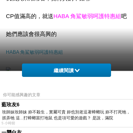
CP值滿高的，就送
HABA 角鯊敏弱呵護特惠組
吧
她們應該會很高興的
HABA 角鯊敏弱呵護特惠組
繼續閱讀
商品網址:
你可能感興趣的文章
https://tw.partner.buy.yahoo.com:443/gd/buy?
藍玫友6
mcode=MV9QTk1PSVdJZ3ByQVFXbFJCMW
玫師妹玫師妹 妳不殺生，實屬可貴 妳也別老逗著蟑螂玩 妳不打死牠，
dkclp3WVBNWmNNMVZlOXQ4S0xyQ05vcjVF
抓弄牠 這...打蟑螂當打地鼠 也是項可愛的遊戲？ 是說，滿院
PQ==&url=https://tw.buy.yahoo.com/gdsale/gds
5 小時前
ale.asp?gdid=6972294
一襲白衣