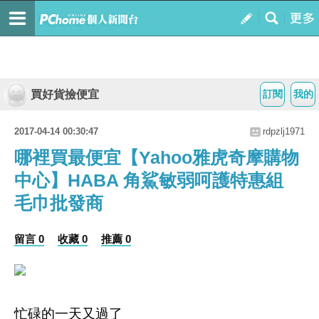
買好貨撿便宜
訂閱
我的
2017-04-14 00:30:47
rdpzlj1971
哪裡買最便宜【Yahoo雅虎奇摩購物
中心】HABA 角鯊敏弱呵護特惠組
毛巾批發商
留言 0
收藏 0
推薦 0
忙碌的一天又過了