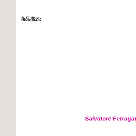
商品描述
:
Salvatore Fer