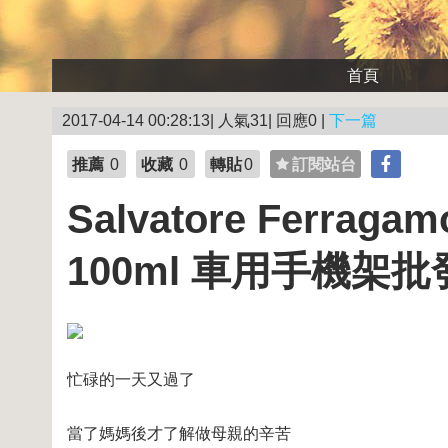
首頁
2017-04-14 00:28:13| 人氣31| 回應0 |
下一篇
推薦
0
收藏
0
轉貼
0
訂閱站台
Salvatore Fer
100ml 車用手機架批
忙碌的一天又過了
當了媽媽後才了解做母親的辛苦