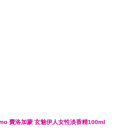
ragamo 費洛加蒙 玄魅伊人女性淡香精100ml