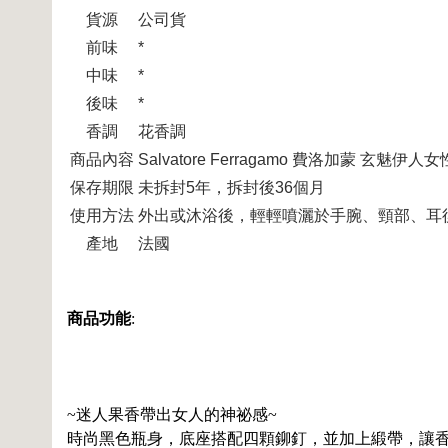
貨源
公司貨
前味
*
中味
*
後味
*
香調
花香調
商品內容
Salvatore Ferragamo 費洛加蒙 玄魅伊人
保存期限
未拆封5年，拆封後36個月
使用方法
外出或沐浴後，輕輕噴灑於手腕、頸部、耳
產地
法國
商品功能
:
~迷人果香帶出女人的神祕感~
時尚黑色瓶身，底座搭配四顆鉚釘，並加上緞帶，讓