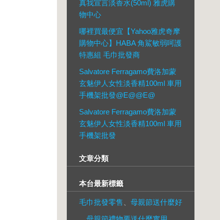
真我宣言淡香水(50ml) 雅虎購
物中心
哪裡買最便宜【Yahoo雅虎奇摩
購物中心】HABA 角鯊敏弱呵護
特惠組 毛巾批發商
Salvatore Ferragamo費洛加蒙
玄魅伊人女性淡香精100ml 車用
手機架批發@E@@E@
Salvatore Ferragamo費洛加蒙
玄魅伊人女性淡香精100ml 車用
手機架批發
文章分類
本台最新標籤
毛巾批發零售
、
母親節送什麼好
、
母親節禮物要送什麼實用
、