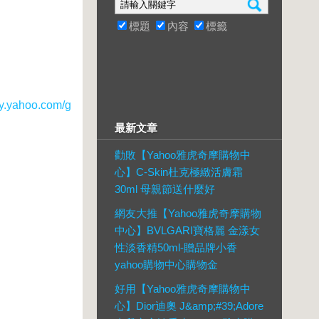
標題
內容
標籤
yahoo.com/g
最新文章
勸敗【Yahoo雅虎奇摩購物中
心】C-Skin杜克極緻活膚霜
30ml 母親節送什麼好
網友大推【Yahoo雅虎奇摩購物
中心】BVLGARI寶格麗 金漾女
性淡香精50ml-贈品牌小香
yahoo購物中心購物金
好用【Yahoo雅虎奇摩購物中
心】Dior迪奧 J&amp;#39;Adore