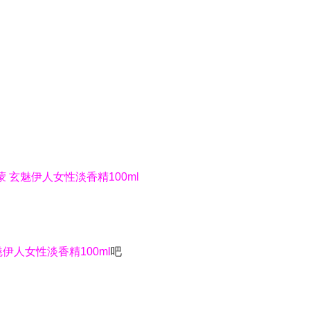
費洛加蒙 玄魅伊人女性淡香精100ml
 玄魅伊人女性淡香精100ml
吧