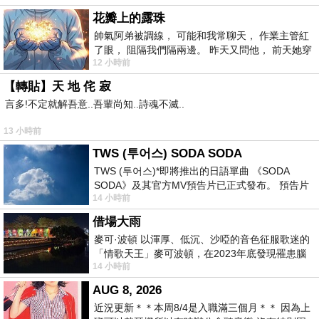
花瓣上的露珠
帥氣阿弟被調線， 可能和我常聊天， 作業主管紅
了眼， 阻隔我們隔兩邊。 昨天又問他， 前天她穿
12 小時前
什麼顏色衣服， 不經
【轉貼】天 地 侘 寂
言多!不定就解吾意..吾輩尚知..詩魂不滅..
13 小時前
TWS (투어스) SODA SODA
TWS (투어스)*即將推出的日語單曲 《SODA
SODA》及其官方MV預告片已正式發布。 預告片
14 小時前
一經發布， 就引發了粉絲們對這次夏季回
借場大雨
麥可·波頓 以渾厚、低沉、沙啞的音色征服歌迷的
「情歌天王」麥可波頓，在2023年底發現罹患腦
14 小時前
瘤「祈禱早日康復，一切都好」。
AUG 8, 2026
近況更新＊＊本周8/4是入職滿三個月＊＊ 因為上