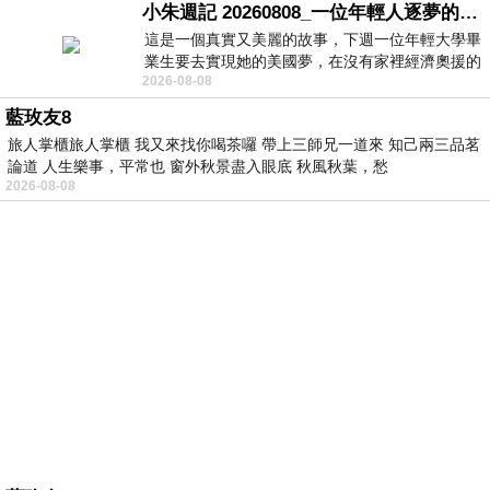
小朱週記 20260808_一位年輕人逐夢的真實故事
這是一個真實又美麗的故事，下週一位年輕大學畢
業生要去實現她的美國夢，在沒有家裡經濟奧援的
2026-08-08
情況下，靠著自我努力工作累積出國基
藍玫友8
旅人掌櫃旅人掌櫃 我又來找你喝茶囉 帶上三師兄一道來 知己兩三品茗
論道 人生樂事，平常也 窗外秋景盡入眼底 秋風秋葉，愁
2026-08-08