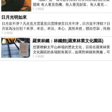
開來 有人看見危機、有人看見財富、有人看見…
5 小時前
從中可以發掘出不同的
日月光明如來
日月豈不淨？凡夫見月雲遮見日雲障便言日月不淨，日月豈不淨耶？日
月豈為汝分別？本淨、本念、本法、本心。真性本然，體自空寂，性相
7 小時前
羅東林鐵：林鐵館(羅東林業文化園區)
想要瞭解太平山林場的歷史文化，目前在羅東林業
文化園區的各場館有展示，如果對林鐵有興趣，可
7 小時前
以到林鐵館。 這裡展示從山下