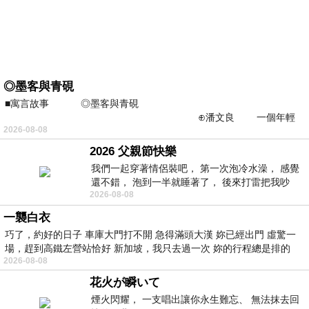
◎墨客與青硯
■寓言故事 ◎墨客與青硯
⊕潘文良 一個年輕
2026-08-08
的墨客，在京城的古玩肆裡
2026 父親節快樂
我們一起穿著情侶裝吧， 第一次泡冷水澡， 感覺
還不錯， 泡到一半就睡著了， 後來打雷把我吵
2026-08-08
醒， 手
一襲白衣
巧了，約好的日子 車庫大門打不開 急得滿頭大漢 妳已經出門 虛驚一
場，趕到高鐵左營站恰好 新加坡，我只去過一次 妳的行程總是排的
2026-08-08
花火が瞬いて
煙火閃耀， 一支唱出讓你永生難忘、 無法抹去回