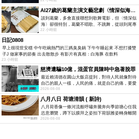
https://www.facebook.com/photo/?fbid=147
AI27歲的葛蘭主演文藝悲劇〈情深似海〉 #戀上老電影 #葛蘭 #粟子
談到葛蘭，多會直接聯想到歌舞電影，但〈情深似
海〉卻很特別，葛蘭不唱歌、不跳舞，從頭到尾專
22 小時前
心演戲。拍攝期間，經常工作超過12個鐘
日記0808
早上很現世安穩 中午吃碗熱門的三媽臭臭鍋 下午午睡起來 不想打擾雙
子J 做家事的節奏 出去散散步 有影片有真相：白海豚 在飲料
23 小時前
慈濟遭騙10億，混蛋官員陳時中急著脫罪
最近賴清德在圓山大飯店提到，對待人民就像對待
自己的親人一樣，人民的痛，就是自己的痛，要愛
2026-08-08
民如親，說的這麼好聽，實際上根本沒做
八月八日 荷塘清韻 ( 新詩)
八月荷香像一條河流般呼嘯奔騰奔向季節塘心任我
恣意瀏覽，蹲下以膜拜之姿拍下荷韻雅姿轉身離開
2026-08-08
時我把美麗的遐想掛在亭亭葉柄上盼望