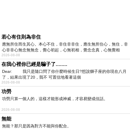
若心有住則為非住
應無所住而生其心。本心不住，非住非非住，應生無所住心，無住，非
心非非心無念無無念，覺心初起，心無初相，覺念念真，心無覺相
2026-08-08
在我心裡你已經是騙子了........
Dear: 我只是隨口問了你什麼時候生日?想說獅子座的你現在八月
了，結果出現了20，我不 可置信地看著這個
2026-08-08
功勞
功勞只算一個人的，這樣才能形成神威，才容易變成佳話。
2026-08-08
無能
無能？那只是因為對方不能與你配合。