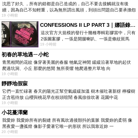
沈思了好久 ，所有的錯都是自己造成的，自己不要去接觸就沒有後
續，因為自己不知輕重，以為無所謂出風頭，到頭出問題自己要承擔怨
19 小時前
不
CONFESSIONS II LP PART 3｜娜語錄II LP PART 3
這次官方大規模的發行十幾種專輯彩膠當中，只有
2張圖案膠，一張是開腿喇叭、一張是條紋斑馬
19 小時前
版；目前官網上只剩澳洲商店AU STORE
初春的草地遇ㄧ小蛇
青黑相間的花紋 像穿著美麗的春服 牠氣定神閒 緩緩沿著草地的起伏
爬過坑洞、小丘 那麼的悠閒 無所畏懼 牠爬過整片草地 向
19 小時前
靜靜地假寐
它們一直忙碌著 春天的陽光正幫空氣緩緩加溫 樹木催吐著新枒 檸檬樹
正含苞待放 山櫻與桃花早在枝頭喧鬧 春風徐徐吹著 花園中花
19 小時前
小花蔓澤蘭
我愛妳 我愛妳所有的裂縫 所有風吹過後顫抖的葉脈 我愛妳的柔弱 像
黑夜愛一盞孤燈 像影子愛著它唯一的形狀 所以我靠近妳 一
20 小時前