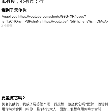
風有度，心有尺；行
看到了天使你
Angel you https://youtube.com/shorts/G9B4XR4ovgs?
is=TzCHOnvmPBPshnNa https://youtu.be/nNdi4hche_s?is=nDIAqAk
2 小時前
要坐實它嗎?
莫名其妙的，我成了惡婆婆？嗯，我想想，該坐實它嗎?面對一個想利
用你時才會開口叫你一聲“媽"的大人，面對二個想利用你時才會開