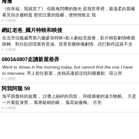
海邊
《你幸福，我就笑了》 你眼角閃爍的微光 是我世界裡，最溫柔的晨曦
看見你步履輕盈 那些沉重的陰霾，便悄悄散去 我
8 小時前
網紅老爸_國片特映和映後
在北市信義威秀第六廳參加特映+影人劇組見面會，影片精彩劇情峰迴
路轉、對白貼切現實有意涵、背景音樂映襯劇情、武打動作認真不含
9 小時前
糊、
0803&0807走讀新屋巷弄
Went to Xinwu in the morning today, but cannot find the one I have
to interview. 早上前往新屋，炎熱高溫卻沒找到圖書館、區公所
9 小時前
阿我阿龍 59
海平面盤桓的旋鷹， 沙灘上細碎的貝殼， 同樣矯健的遠方馳帆。 天是
一片紫藍漆黑， 風寒陡峭的崕， 孤高如傲梅。 月亮
9 小時前