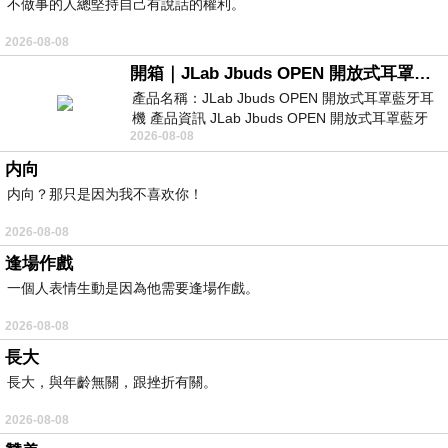
不做事的人總堅持自己有說話的權利。
2026-08-08
開箱｜JLab Jbuds OPEN 開放式耳罩藍牙耳機 - 設計美學，輕巧、透氣、環境音全物理達成！
產品名稱：JLab Jbuds OPEN 開放式耳罩藍牙耳
機 產品資訊 JLab Jbuds OPEN 開放式耳罩藍牙
2026-08-08
耳機評語：非常有特色，值得喜愛美型工
内向
内向？那只是因为我不喜欢你！
2026-08-08
逢場作戲
一個人表情生動是因為他需要逢場作戲。
2026-08-08
長大
長大，與年齡無關，跟挫折有關。
2026-08-08