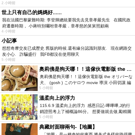
2 小時前
世上只有自己的媽媽好......
我在法國巴黎蒙難時期: 李登輝總統要我先去見章孝嚴先生 在國民政
府遷臺時期， 小蔣特別囑咐章孝嚴．章孝慈的舅舅照顧兩
4 小時前
小記事
想想奇摩交友已成歷史.舊版的時候.還有緣分認識到朋友. 現在網路交
友小心. 詐騙盛行 我FB都沒在使用聊天
5 小時前
奥莉佛是狗天哪！！這傢伙電影版 the オリバーな犬、 (gosh ) このヤロウ movie
奥莉佛是狗天哪！！這傢伙電影版 the オリバーな
犬、 (gosh ) このヤロウ movie 導演 小田切讓 編
5 小時前
劇: 小田切讓 主演: 小田切讓
溫柔向上的浮力
115.6.9 溫柔向上的浮力 感恩日記-嗶嗶嗶,J的行
銷證照考上了補概論86分。 想要做就去做,勵精圖
5 小時前
治大成功,也是表法,堅持和努力
典藏封面聊兩句-【地圖】
「地圖」是一種奇妙的東西 將各式各樣的路徑攤