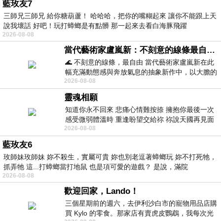
藍玫友7
三師兄三師兄 給你糖葫蘆！ 哈哈哈，把你的嘴糊起來 讓你不能跟上天
說我壞話 好吧！玩打蟑螂是有點髒 那一起來去看白海豚飛躍
2026-08-08
當代藝術家盧嵐新：不刻意的線條最自由，讓色彩流動、筆觸自己說話
🌊 不刻意的線條，最自由 當代藝術家盧嵐新在此
幅充滿動態感與奔放氣息的抽象新作中，以大膽的
2026-08-08
藍色顏料在白色畫布上揮灑、壓印與流淌
靈魂相願
知道你永不回來 悲痛心情難按捺 擁抱你最後一次
感受微弱體溫時 重逢盼望交給祢 祢說天國再見面
2026-08-08
此刻忍淚說別離 他日靈魂再
藍玫友6
玫師妹玫師妹 妳不殺生，實屬可貴 妳也別老逗著蟑螂玩 妳不打死牠，
抓弄牠 這...打蟑螂當打地鼠 也是項可愛的遊戲？ 是說，滿院
2026-08-08
歡迎回家，Lando！
三個星期前的週六，去伊利沙白市的寵物用品店購
買 Kylo 的零食。那家店有賣虎皮鸚鵡，我每次光