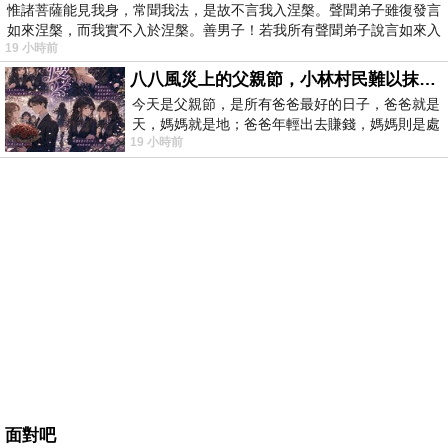
惟諸菩薩能見我身，常聞我法，是故不言我入涅槃。聲聞弟子雖復發言
如來涅槃，而我實不入於涅槃。善男子！若我所有聲聞弟子說言如來入
19 小時前
八八風災上的父親節，小林村民難以抹滅的痛
今天是父親節，是所有爸爸最好的日子，爸爸就是
天，媽媽就是地；爸爸年輕出去賺錢，媽媽則是處
19 小時前
理家務，職業不分高低貴賤，只有人品才
面對吧