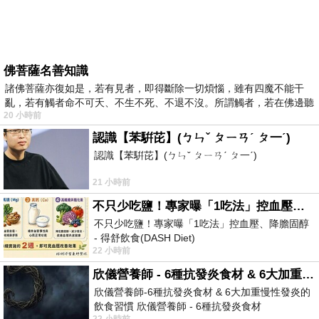
佛菩薩名善知識
諸佛菩薩亦復如是，若有見者，即得斷除一切煩惱，雖有四魔不能干
亂，若有觸者命不可夭、不生不死、不退不沒。所謂觸者，若在佛邊聽
20 小時前
受
認識【苯騈芘】(ㄅㄣˇ ㄆㄧㄢˊ ㄆ一ˊ)
認識【苯騈芘】(ㄅㄣˇ ㄆㄧㄢˊ ㄆ一ˊ)
21 小時前
不只少吃鹽！專家曝「1吃法」控血壓、降膽固醇 - 得舒飲食(DASH Diet)
不只少吃鹽！專家曝「1吃法」控血壓、降膽固醇
- 得舒飲食(DASH Diet)
22 小時前
https://www.facebook.com/dietitiansophia/
posts/157966
欣儀營養師 - 6種抗發炎食材 & 6大加重慢性發炎的飲食習慣
欣儀營養師-6種抗發炎食材 & 6大加重慢性發炎的
飲食習慣 欣儀營養師 - 6種抗發炎食材
22 小時前