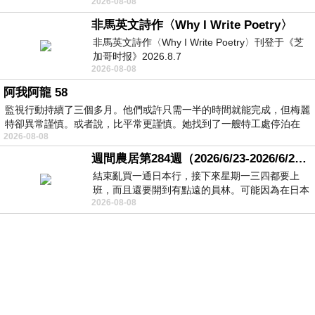
2026-08-08
顧都會去看一下。他們偶爾會引進 C
非馬英文詩作〈Why I Write Poetry〉
非馬英文詩作〈Why I Write Poetry〉刊登于《芝
加哥时报》2026.8.7
2026-08-08
阿我阿龍 58
監視行動持續了三個多月。他們或許只需一半的時間就能完成，但梅麗
特卻異常謹慎。或者說，比平常更謹慎。她找到了一艘特工處停泊在
2026-08-08
週間農居第284週（2026/6/23-2026/6/24) 夏至 金黃稻浪洋溢豐收喜悅
結束亂買一通日本行，接下來星期一三四都要上
班，而且還要開到有點遠的員林。可能因為在日本
2026-08-08
花不少錢，星期一出門上班時，心裡沒有一