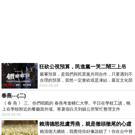
狂砍公視預算，民進黨一哭二鬧三上吊
嚴審預算，是我們與民眾黨共同合作，只要遇到不
合理的預算，當然一定會砍或是凍結，最近文化部
2026-08-08
要編列公視和Taiwan plus預算，在110年
春燕---(二)
《 春 燕 》 三、你們唱戲的 春燕考進輔仁大學。平日在學校工讀，晚
上在學校附近的餐廳當外場。寒暑假白天到鎮公所幫忙整理文件
2026-08-08
賴清德怒批盧秀燕，就是徹頭徹尾的心虛
賴清德大總統，我覺得你好像說錯了！你在台中替