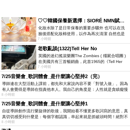
♡♡韓國保養新選擇：SIORÉ NMN賦活泡泡化妝水♡♡
化妝水除了是日常保養的重要步驟外 也可以在洗
臉後搭配化妝棉使用，以作為再次清潔 自然也是
7 小時前
我的保養必備品項 不過，我對於化妝
老歌亂談(1322)Tell Her No
英國的迷幻搖滾樂團The Zombies ( 殭屍合唱團 )
在美國共有三首暢銷曲，此首1965的《Tell Her
7 小時前
No》即為其中之一，在告示牌百大單曲
7/25音樂會_歌詞體會_是什麼讓心堅持2（完）
導師連在大型活動上課前，都先和大家說內容不要「對號入做」。因為
有人會覺得是導師在指責他本人。我自己的角度是：人性就是貪瞋癡慢
8 小時前
7/25音樂會_歌詞體會_是什麼讓心堅持1
自從導師創作流行樂旋律的歌後，我開始看不懂更多歌詞寫的意思，真
真切切感受到什麼是：每個字都認識，串起來就是抓破頭時間！絕對不
8 小時前