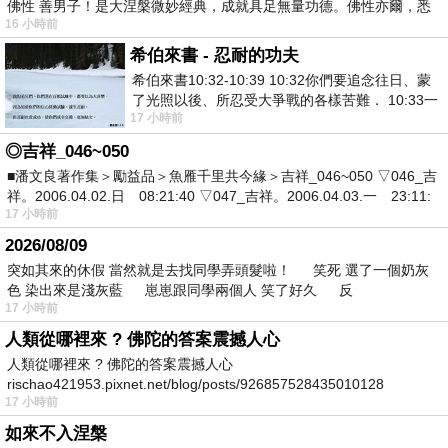
佛性 善男子！是大涅槃微妙經典，成就具足無量功德。佛性亦爾，悉
16 小時前
希伯來書 - 忍耐的功夫
希伯來書10:32-10:39 10:32你們要追念往日、蒙
了光照以後、所忍受大爭戰的各樣苦難． 10:33一
17 小時前
面被毀謗、遭患難、成了戲景、叫眾人
◎吉祥_046~050
■潘文良著作集＞勵益品＞魚雁千里共今緣＞吉祥_046~050 ▽046_吉
祥。2006.04.02.日 08:21:40 ▽047_吉祥。2006.04.03.一 23:11:
17 小時前
2026/08/09
突如其來的休假 當然就是去找同學弄頭髮啦！ 笑死 選了一個奶灰
色 染出來是淺灰藍 崽崽跟同學兩個人 笑了好久 反
17 小時前
人類從哪裡來 ? 佛陀的答案震撼人心
人類從哪裡來 ? 佛陀的答案震撼人心
rischao421953.pixnet.net/blog/posts/926857528435010128
17 小時前
如來不入涅槃