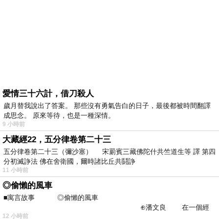
愛情三十六計，借刀殺人
歲月替我說出了答案。 那些沒有勇氣告白的日子，最後都被時間翻譯
成思念。 原來等待，也是一種深情。
9 小時前
大藏經22，五分律卷第二十三
五分律卷第二十三（彌沙塞） 宋罽賓三藏佛陀什共竺道生等 譯 第四
分初滅諍法 佛在舍衛國，爾時諸比丘共鬪諍
11 小時前
◎偷懶的風車
■寓言故事 ◎偷懶的風車
⊕潘文良 在一個經
12 小時前
常颳風的山丘上—&m