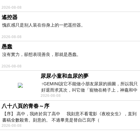
2026-08-08
遙控器
愧疚感只是别人装在你身上的一把遥控器。
2026-08-08
愚蠢
沒有實力，卻想表現善良，那就是愚蠢。
2026-08-08
尿尿小童和血尿的夢
↑GEMINI說它不能做小朋友尿尿的插圖，所以我只
好退而求其次，叫它做「寵物在椅子上，神龕和中
2026-08-08
年人臉孔」的畫了。 六月底
八十八頁的青春～序
【序】 高中，我終於寫了高中 我刻意不看電影《夜校女生》，直到
書稿全數殺青。刻意的。 不過畢竟是替自己寫序（
2026-08-08