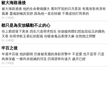
被大海路過後
被大海路過後 他的生命整個擴大 看到宇宙的日月星辰 有風有歌有浪有
風暴 靈魂卻極其安靜 因為他一直在聆聽 千萬道拍打而來的
20 小時前
都只是為安放騷動不止的心
你上窮碧落下黃泉 四生六道尋求投生 你放縱肉體幻想如花似玉的國色
天香 你尋求軟玉香紅的慰藉 你吸食毒品香煙大麻 在恍惚之間瞥
20 小時前
半百之後
年過半百後 他的眼睛 仍會被美麗的身影所擊中 不是愛 也不是罪 只是
肉身深處 一條尚未熄滅的河流 仍渴望奔向遠方 歲月已經
20 小時前