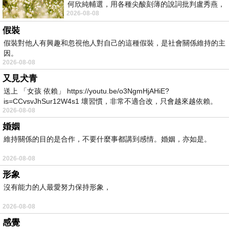
何欣純輔選，用各種尖酸刻薄的說詞批判盧秀燕，
2026-08-08
罵她施政滿意度輸給陳其邁，甚至還說盧
假裝
假裝對他人有興趣和忽視他人對自己的這種假裝，是社會關係維持的主
因。
2026-08-08
又見犬青
送上 「女孩 依賴」 https://youtu.be/o3NgmHjAHiE?
is=CCvsvJhSur12W4s1 壞習慣，非常不適合改，只會越來越依賴。
2026-08-08
我害怕的
婚姻
維持關係的目的是合作，不要什麼事都講到感情。婚姻，亦如是。
2026-08-08
形象
沒有能力的人最愛努力保持形象，
2026-08-08
感覺