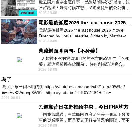
最近談到國票金這件事，已經是鬧得沸沸揚揚，我
替許崑源大哥有時候在想，民進黨提出的公公併，
2026-08-08
其實就是想要國庫通黨庫，鬧出最大的醜
電影最後孤屋2026 the last house 2026 movie
電影最後孤屋2026 the last house 2026 movie
Directed by Louis Leterrier Written by Matthew
2026-08-08
Robinson Starring Greta Lee Wa
典藏封面聊兩句-【不死藥】
人類對不死的渴望源自於對死亡的恐懼 而「不死
藥」就這樣橫擺在你面前： 任何創傷迅速癒合、
2026-08-08
停止衰老、痛覺消失…堪
為了
為了那每一個不眠的夜 https://youtube.com/shorts/021xLpZ0W9g?
is=9VvB2Aqpnp3WIKzl https://youtu.be/T9R6YZ294Hc?is=
2026-08-08
民進黨昔日在野推給中央，今日甩鍋地方
上回我曾講過，中華民國政府要的是一個真正會做
事的專業團隊，而且要真正解決問題的團隊，而不
2026-08-08
是只會到處甩鍋的雙標團隊，最近民進黨