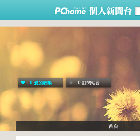
0
0
愛的鼓勵
訂閱站台
首頁