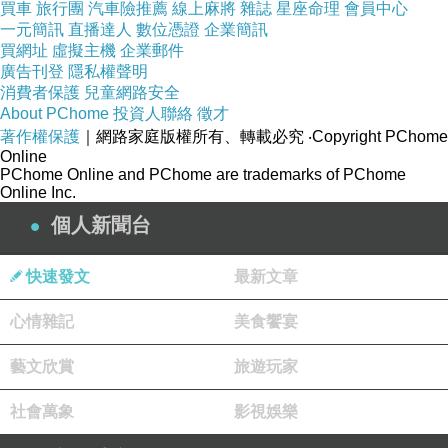
買車
旅行團
汽車險推薦
線上麻將
雜誌
星座命理
會員中心
一元簡訊
直播達人
數位憑證
企業簡訊
買網址
虛擬主機
企業郵件
廣告刊登
隱私權聲明
消費者保護
兒童網路安全
About PChome
投資人聯絡
徵才
著作權保護
｜網路家庭版權所有、轉載必究
‧Copyright PChome
Online
PChome Online and PChome are trademarks of PChome
Online Inc.
個人新聞台
快速發文
最新文章
心情雜記
美食饗宴
藝文欣賞
旅遊玩家
社會萬象
影視娛樂