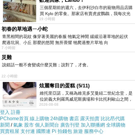
歡迎回家，Lando！
三個星期前的週六，去伊利沙白市的寵物用品店購
買 Kylo 的零食。那家店有賣虎皮鸚鵡，我每次光
19 小時前
顧都會去看一下。他們偶爾會引進 C
初春的草地遇ㄧ小蛇
青黑相間的花紋 像穿著美麗的春服 牠氣定神閒 緩緩沿著草地的起伏
爬過坑洞、小丘 那麼的悠閒 無所畏懼 牠爬過整片草地 向
7 小時前
災難
說錯話一般不會變成什麼災難；說對了，才會。
22 小時前
炫麗奪目的蛋糕 (5/11)
維托里亞諾，又稱為維克多艾曼紐二世紀念堂，是
位於義大利羅馬威尼斯廣場和卡比托利歐山之間，
2026-08-08
用以紀念統一義大利統一後的的第一位國
登入
註冊
PChome首頁
線上購物
24h購物
書店
露天拍賣
比比昂代購
新聞
/
氣象
股市
個人新聞台
廣告刊登
加入聯播網
全球購物
買賣租屋
支付連
國際連
Pi 拍錢包
旅遊
服務中心