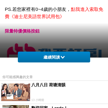
PS.若您家裡有0~4歲的小朋友，
點我進入索取免
費《迪士尼美語世界試用包》
限量特優價格按鈕
繼續閱讀
你可能感興趣的文章
八月八日 荷塘清韻
13 小時前