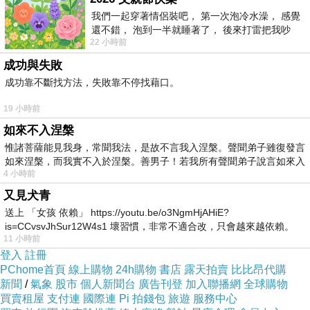
我們一起穿著情侶裝吧， 第一次泡冷水澡， 感覺
還不錯， 泡到一半就睡著了， 後來打雷把我吵
如果有興趣到這附近玩的，不妨可以看看喔！
22 小時前
醒， 手
成功與失敗
以下是 福州財富品位酒店 (Fuzhou Best
成功靠不斷找方法，失敗靠不停找藉口。
Western Premier Fortune Hotel) 的介紹 如果也
19 小時前
跟我一樣喜歡不妨看看喔!
如來不入涅槃
惟諸菩薩能見我身，常聞我法，是故不言我入涅槃。聲聞弟子雖復發言
如來涅槃，而我實不入於涅槃。善男子！若我所有聲聞弟子說言如來入
↓↓↓限量特優價格按鈕↓↓↓
4 小時前
又見犬青
強力推薦
>
送上 「女孩 依賴」 https://youtu.be/o3NgmHjAHiE?
is=CCvsvJhSur12W4s1 壞習慣，非常不適合改，只會越來越依賴。
11 小時前
我害怕的
登入
註冊
PChome首頁
線上購物
24h購物
書店
露天拍賣
比比昂代購
新聞
/
氣象
股市
個人新聞台
廣告刊登
加入聯播網
全球購物
買賣租屋
支付連
國際連
Pi 拍錢包
旅遊
服務中心