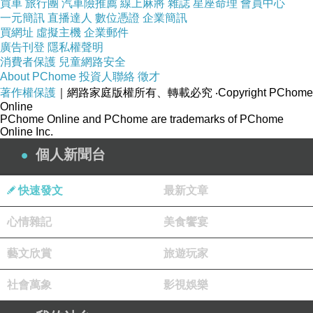
買車
旅行團
汽車險推薦
線上麻將
雜誌
星座命理
會員中心
一元簡訊
直播達人
數位憑證
企業簡訊
買網址
虛擬主機
企業郵件
廣告刊登
隱私權聲明
消費者保護
兒童網路安全
About PChome
投資人聯絡
徵才
著作權保護
｜網路家庭版權所有、轉載必究
‧Copyright PChome
Online
PChome Online and PChome are trademarks of PChome
Online Inc.
個人新聞台
快速發文
最新文章
心情雜記
美食饗宴
藝文欣賞
旅遊玩家
社會萬象
影視娛樂