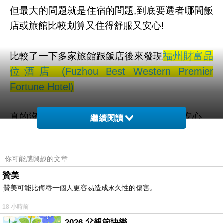
但最大的問題就是住宿的問題,到底要選者哪間飯
店或旅館比較划算又住得舒服又安心!
福州財富品
比較了一下多家旅館跟飯店後來發現
位酒店 (Fuzhou Best Western Premier
Fortune Hotel)
真的沒讓我失望,去到那裡玩得開心住得也安心
繼續閱讀
而且聽說這邊是可以全世界訂房
你可能感興趣的文章
贊美
也太方便了吧！！不用在那邊找翻譯啦ＱＱ
贊美可能比侮辱一個人更容易造成永久性的傷害。
福州財富品位酒店 (Fuzhou Best Western
18 小時前
Premier Fortune Hotel) 的介紹在下面
2026 父親節快樂