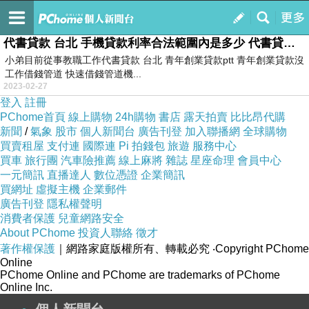
人生如霧亦如夢
訂閱
我的
代書貸款 台北 手機貸款利率合法範圍內是多少 代書貸款 台北
小弟目前從事教職工作代書貸款 台北 青年創業貸款ptt 青年創業貸款沒
工作借錢管道 快速借錢管道機...
2023-02-27
登入
註冊
PChome首頁
線上購物
24h購物
書店
露天拍賣
比比昂代購
新聞
/
氣象
股市
個人新聞台
廣告刊登
加入聯播網
全球購物
買賣租屋
支付連
國際連
Pi 拍錢包
旅遊
服務中心
買車
旅行團
汽車險推薦
線上麻將
雜誌
星座命理
會員中心
一元簡訊
直播達人
數位憑證
企業簡訊
買網址
虛擬主機
企業郵件
廣告刊登
隱私權聲明
消費者保護
兒童網路安全
About PChome
投資人聯絡
徵才
著作權保護
｜網路家庭版權所有、轉載必究
‧Copyright PChome
Online
PChome Online and PChome are trademarks of PChome
Online Inc.