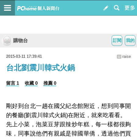
購物台
訂閱
我的
2015-03-11 17:39:41
raise
台北劉震川韓式火鍋
留言 1
收藏 0
推薦 0
剛好到台北一趟在國父紀念館附近，想到同事開
的餐廳(劉震川韓式火鍋)在附近，就來吃看看。
先上小菜，泡菜豆芽跟辣炒年糕，每一樣都很夠
味，同事說他們有親戚是韓國華僑，透過他們買