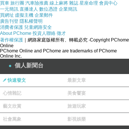
買車
旅行團
汽車險推薦
線上麻將
雜誌
星座命理
會員中心
一元簡訊
直播達人
數位憑證
企業簡訊
買網址
虛擬主機
企業郵件
廣告刊登
隱私權聲明
消費者保護
兒童網路安全
About PChome
投資人聯絡
徵才
我的菜盤
著作權保護
｜網路家庭版權所有、轉載必究
‧Copyright PChome
Online
PChome Online and PChome are trademarks of PChome
Online Inc.
個人新聞台
快速發文
最新文章
心情雜記
美食饗宴
藝文欣賞
旅遊玩家
社會萬象
影視娛樂