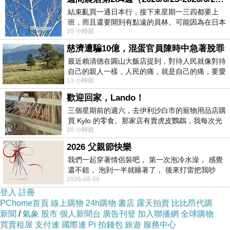
結束亂買一通日本行，接下來星期一三四都要上
班，而且還要開到有點遠的員林。可能因為在日本
20 小時前
花不少錢，星期一出門上班時，心裡沒有一
慈濟遭騙10億，混蛋官員陳時中急著脫罪
最近賴清德在圓山大飯店提到，對待人民就像對待
自己的親人一樣，人民的痛，就是自己的痛，要愛
13 小時前
民如親，說的這麼好聽，實際上根本沒做
歡迎回家，Lando！
三個星期前的週六，去伊利沙白市的寵物用品店購
買 Kylo 的零食。那家店有賣虎皮鸚鵡，我每次光
20 小時前
顧都會去看一下。他們偶爾會引進 C
2026 父親節快樂
我們一起穿著情侶裝吧， 第一次泡冷水澡， 感覺
還不錯， 泡到一半就睡著了， 後來打雷把我吵
2026-08-08
醒， 手
登入
註冊
PChome首頁
線上購物
24h購物
書店
露天拍賣
比比昂代購
新聞
/
氣象
股市
個人新聞台
廣告刊登
加入聯播網
全球購物
買賣租屋
支付連
國際連
Pi 拍錢包
旅遊
服務中心