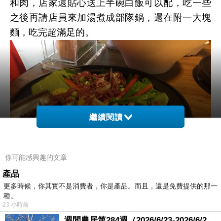
和肉，店家還貼心送上半碗白飯可以配，吃一些
之後再請店員來加湯煮成部隊鍋，還在附一大塊
麵，吃完超滿足的。
繼續閱讀
你可能感興趣的文章
產品
更多時候，你其實不是消費者，你是產品。而且，還是免費提供的那一
種。
我點的是泡菜海鮮豆腐鍋$428
23 小時前
週間農居第284週（2026/6/23-2026/6/24) 夏至 金黃稻浪洋溢豐收喜悅