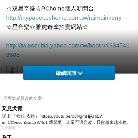
☆双星奇緣☆PChome個人新聞台
http://mypaper.pchome.com.tw/rainrainkerry
☆星音樂☆雅虎奇摩拍賣網站☆
http://tw.user.bid.yahoo.com/tw/booth/Y634741
3608
繼續閱讀
你可能感興趣的文章
又見犬青
送上 「女孩 依賴」 https://youtu.be/o3NgmHjAHiE?
is=CCvsvJhSur12W4s1 壞習慣，非常不適合改，只會越來越依賴。
4 小時前
我害怕的
為了