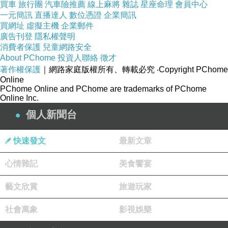
買車
旅行團
汽車險推薦
線上麻將
雜誌
星座命理
會員中心
一元簡訊
直播達人
數位憑證
企業簡訊
買網址
虛擬主機
企業郵件
廣告刊登
隱私權聲明
消費者保護
兒童網路安全
About PChome
投資人聯絡
徵才
著作權保護
｜網路家庭版權所有、轉載必究
‧Copyright PChome
Online
PChome Online and PChome are trademarks of PChome
Online Inc.
個人新聞台
快速發文
最新文章
心情雜記
美食饗宴
藝文欣賞
旅遊玩家
社會萬象
影視娛樂