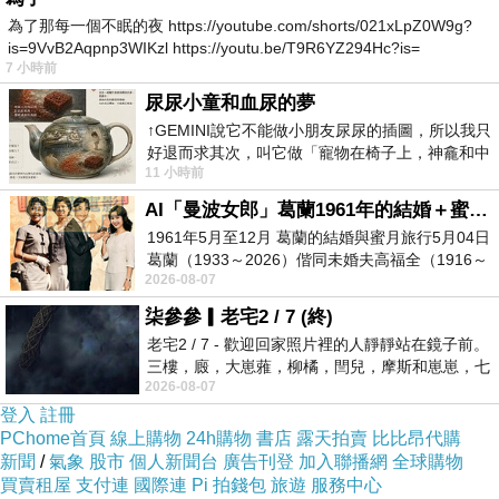
為了那每一個不眠的夜 https://youtube.com/shorts/021xLpZ0W9g?
is=9VvB2Aqpnp3WIKzl https://youtu.be/T9R6YZ294Hc?is=
7 小時前
尿尿小童和血尿的夢
↑GEMINI說它不能做小朋友尿尿的插圖，所以我只
好退而求其次，叫它做「寵物在椅子上，神龕和中
11 小時前
年人臉孔」的畫了。 六月底
AI「曼波女郎」葛蘭1961年的結婚＋蜜月旅行 #戀上老電影 #葛蘭 #粟子
1961年5月至12月 葛蘭的結婚與蜜月旅行5月04日
葛蘭（1933～2026）偕同未婚夫高福全（1916～
2026-08-07
2004）乘郵輪赴倫敦6月15日於英國倫敦St.S
柒參參▎老宅2 / 7 (終)
老宅2 / 7 - 歡迎回家照片裡的人靜靜站在鏡子前。
三樓，廄，大崽蕥，柳橘，閆兒，摩斯和崽崽，七
2026-08-07
個人整整齊齊地站在鏡框之外，如同
登入
註冊
PChome首頁
線上購物
24h購物
書店
露天拍賣
比比昂代購
新聞
/
氣象
股市
個人新聞台
廣告刊登
加入聯播網
全球購物
買賣租屋
支付連
國際連
Pi 拍錢包
旅遊
服務中心