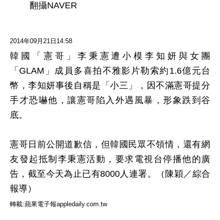
翻攝NAVER
2014年09月21日14:58
韓國「憲哥」李秉憲遭小模李知妍與女團
「GLAM」成員多喜拍不雅影片勒索約1.6億元台
幣，李知妍事後自稱是「小三」，因不滿憲哥提分
手才恐嚇他，讓憲哥陷入外遇風暴，形象跌到谷
底。
憲哥日前公開道歉信，但韓國民眾不領情，還有網
友發起抵制李秉憲活動，要求電視台停播他的廣
告，截至今天為止已有8000人連署。（陳穎／綜合
報導）
轉載:蘋果電子報appledaily.com.tw