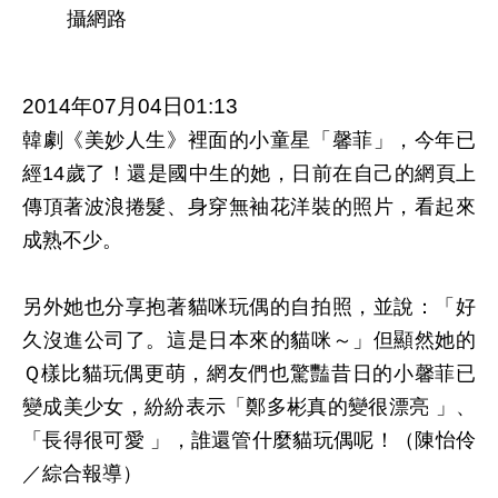
攝網路
2014年07月04日01:13
韓劇《美妙人生》裡面的小童星「馨菲」，今年已
經14歲了！還是國中生的她，日前在自己的網頁上
傳頂著波浪捲髮、身穿無袖花洋裝的照片，看起來
成熟不少。
另外她也分享抱著貓咪玩偶的自拍照，並說：「好
久沒進公司了。這是日本來的貓咪～」但顯然她的
Ｑ樣比貓玩偶更萌，網友們也驚豔昔日的小馨菲已
變成美少女，紛紛表示「鄭多彬真的變很漂亮 」、
「長得很可愛 」，誰還管什麼貓玩偶呢！（陳怡伶
／綜合報導）