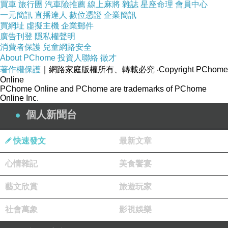
買車
旅行團
汽車險推薦
線上麻將
雜誌
星座命理
會員中心
一元簡訊
直播達人
數位憑證
企業簡訊
買網址
虛擬主機
企業郵件
廣告刊登
隱私權聲明
消費者保護
兒童網路安全
About PChome
投資人聯絡
徵才
著作權保護
｜網路家庭版權所有、轉載必究
‧Copyright PChome
Online
PChome Online and PChome are trademarks of PChome
Online Inc.
個人新聞台
快速發文
最新文章
心情雜記
美食饗宴
藝文欣賞
旅遊玩家
社會萬象
影視娛樂