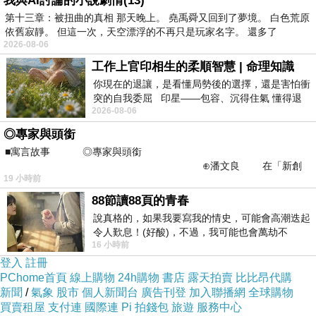
我與AI討論的小說劇情(13)
http://tw.user.bid.yahoo.com/tw/booth/Y634741
第十三章：被扭曲的真相 那天晚上。 堯禹舜又回到了夢境。 白色荒原
3608
依舊寂靜。 但這一次，天空漂浮的不再只是玩家名字。 還多了
2026-08-06
工作上官印相生的柔順智慧 | 命理知識
你現在的退讓，是看懂局勢後的選擇，還是害怕衝
突的自我委屈 印星——包容、沉得住氣 懂得退
2026-08-06
一步觀察，不會
◎專家與頭銜
■寓言故事 ◎專家與頭銜
⊕潘文良 在「新創
19 小時前
之谷」裡——
88節讀88頁的青春
說真格的，如果我要寫我的情史，可能會高潮迭起
令人歎息！(好酸)，不過，我可能也會萬劫不
16 小時前
復...，每天跪鍵盤還是被判了花心的罪
登入
註冊
PChome首頁
線上購物
24h購物
書店
露天拍賣
比比昂代購
新聞
/
氣象
股市
個人新聞台
廣告刊登
加入聯播網
全球購物
買賣租屋
支付連
國際連
Pi 拍錢包
旅遊
服務中心