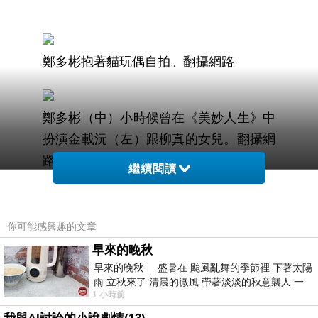
鄭多彬抱著貓玩偶自拍。翻攝網路
鄭多彬（中）小時候曾在《美妙人生》中
扮演金載沅（左）跟柳真的女兒。翻攝網
路
繼續閱讀
轉載:蘋果電子報appledaily.com.tw
你可能感興趣的文章
☆双星奇緣☆PChome個人新聞台
早來的晚秋
http://mypaper.pchome.com.tw/rainrainkerry
早來的晚秋 盛暑在 颱風亂舞的季節裡 下著太陽
☆星音樂☆雅虎奇摩拍賣網站☆
雨 立秋來了 清晨的微風 帶著淡淡的秋意襲人 一
1 小時前
下子 又被赤