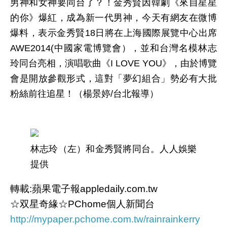
男神和女神要同台了？！金秀賢因韓劇《來自星星
的你》爆紅，成為新一代男神，今天有網友在微博
爆料，表示金秀賢18日將在上海國際展覽中心出席
AWE2014(中國家電博覽會），並和台灣名模林志
玲同台亮相，演唱歌曲《I LOVE YOU》，由於博覽
會是開放參觀形式，這對「夢幻組合」勢必有大批
粉絲前往追星！（楊景婷/台北報導）
林志玲（左）和金秀賢將同台。人人娛樂
提供
轉載:蘋果電子報appledaily.com.tw
☆双星奇緣☆PChome個人新聞台
http://mypaper.pchome.com.tw/rainrainkerry