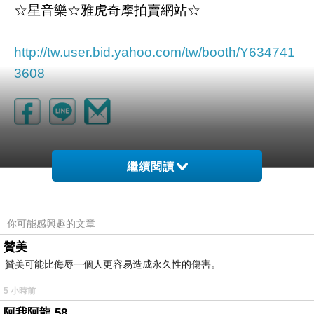
☆星音樂☆雅虎奇摩拍賣網站☆
http://tw.user.bid.yahoo.com/tw/booth/Y634741
3608
繼續閱讀
你可能感興趣的文章
贊美
贊美可能比侮辱一個人更容易造成永久性的傷害。
5 小時前
阿我阿龍 58