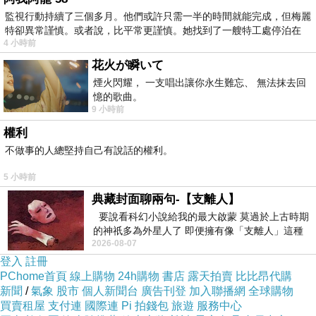
監視行動持續了三個多月。他們或許只需一半的時間就能完成，但梅麗
特卻異常謹慎。或者說，比平常更謹慎。她找到了一艘特工處停泊在
4 小時前
花火が瞬いて
煙火閃耀， 一支唱出讓你永生難忘、 無法抹去回
憶的歌曲。
9 小時前
權利
不做事的人總堅持自己有說話的權利。
5 小時前
典藏封面聊兩句-【支離人】
要說看科幻小說給我的最大啟蒙 莫過於上古時期
的神祇多為外星人了 即便擁有像「支離人」這種
2026-08-07
驚世駭俗的神通法門 也未必讀
登入
註冊
PChome首頁
線上購物
24h購物
書店
露天拍賣
比比昂代購
新聞
/
氣象
股市
個人新聞台
廣告刊登
加入聯播網
全球購物
買賣租屋
支付連
國際連
Pi 拍錢包
旅遊
服務中心