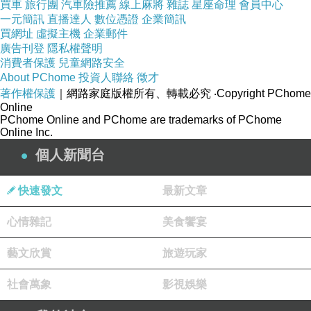
買車
旅行團
汽車險推薦
線上麻將
雜誌
星座命理
會員中心
一元簡訊
直播達人
數位憑證
企業簡訊
買網址
虛擬主機
企業郵件
廣告刊登
隱私權聲明
消費者保護
兒童網路安全
About PChome
投資人聯絡
徵才
著作權保護
｜網路家庭版權所有、轉載必究
‧Copyright PChome
Online
PChome Online and PChome are trademarks of PChome
Online Inc.
個人新聞台
快速發文
最新文章
心情雜記
美食饗宴
藝文欣賞
旅遊玩家
社會萬象
影視娛樂