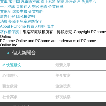
買車
旅行團
汽車險推薦
線上麻將
雜誌
星座命理
會員中心
某杂志拍摄了一组写真。在本组写真中，两人改
一元簡訊
直播達人
數位憑證
企業簡訊
变了之前“校服情侣”的形象，换上针织衣，以强
買網址
虛擬主機
企業郵件
烈的眼神展现成熟的魅力。bnt新闻/供稿 吴筱溪/
廣告刊登
隱私權聲明
消費者保護
兒童網路安全
文 Marie Claire/图
About PChome
投資人聯絡
徵才
轉載:http://ent.sina.com.cn
著作權保護
｜網路家庭版權所有、轉載必究
‧Copyright PChome
Online
☆双星奇緣☆PChome個人新聞台
PChome Online and PChome are trademarks of PChome
http://mypaper.pchome.com.tw/rainrainkerry
Online Inc.
☆星音樂☆雅虎奇摩拍賣網站☆
個人新聞台
快速發文
最新文章
http://tw.user.bid.yahoo.com/tw/booth/Y634741
3608
心情雜記
美食饗宴
藝文欣賞
旅遊玩家
社會萬象
影視娛樂