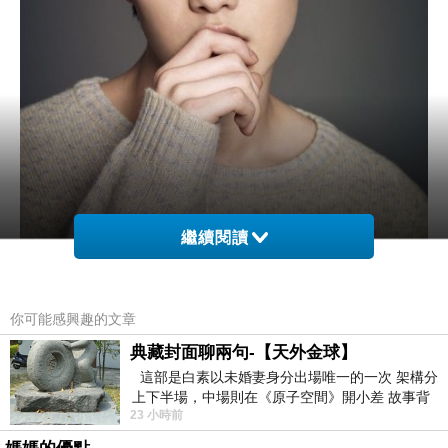
繼續閱讀
你可能感興趣的文章
典藏封面聊兩句-【天外金球】
這部是白素以未婚妻身分出場唯一的一次 架構分
上下半場，中場則在《原子空間》開小差 故事背
23 小時前
景影射西藏境外流亡 地下組織