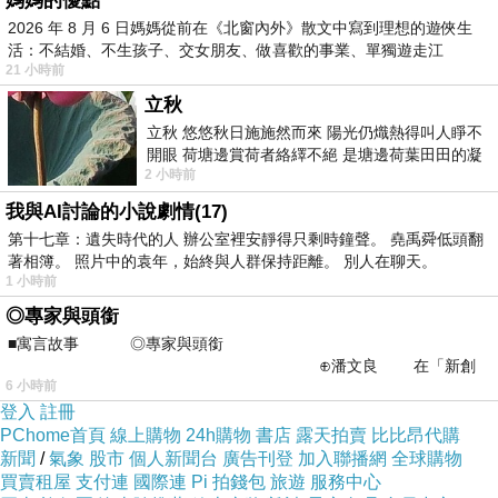
媽媽的優點
2026 年 8 月 6 日媽媽從前在《北窗內外》散文中寫到理想的遊俠生
活：不結婚、不生孩子、交女朋友、做喜歡的事業、單獨遊走江
21 小時前
湖⋯⋯，
立秋
立秋 悠悠秋日施施然而來 陽光仍熾熱得叫人睜不
開眼 荷塘邊賞荷者絡繹不絕 是塘邊荷葉田田的凝
2 小時前
望 風中飄逸的是映日荷花別樣紅
我與AI討論的小說劇情(17)
第十七章：遺失時代的人 辦公室裡安靜得只剩時鐘聲。 堯禹舜低頭翻
著相簿。 照片中的袁年，始終與人群保持距離。 別人在聊天。
1 小時前
◎專家與頭銜
■寓言故事 ◎專家與頭銜
⊕潘文良 在「新創
6 小時前
之谷」裡——
登入
註冊
PChome首頁
線上購物
24h購物
書店
露天拍賣
比比昂代購
新浪娱乐讯 最近组成特别合唱小组的
新聞
/
氣象
股市
個人新聞台
廣告刊登
加入聯播網
全球購物
CNBLUE
[微博]
成员李宗泫和JUNIEL
[微博]
携手
買賣租屋
支付連
國際連
Pi 拍錢包
旅遊
服務中心