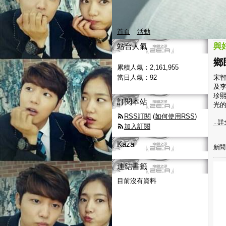
首頁
活動
站台人氣
與
鄉
累積人氣：
2,161,955
當日人氣：
92
宋智
及
珍
訂閱本站
光的
RSS訂閱
(
如何使用RSS
)
...
加入訂閱
Kaza
新聞
連結書籤
目前沒有資料