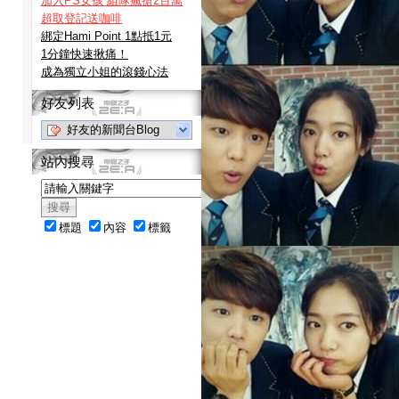
加入PS女孩 組隊瘋搶2百萬
超取登記送咖啡
綁定Hami Point 1點抵1元
1分鐘快速揪痛！
成為獨立小姐的滾錢心法
好友列表
好友的新聞台Blog
站內搜尋
標題
內容
標籤