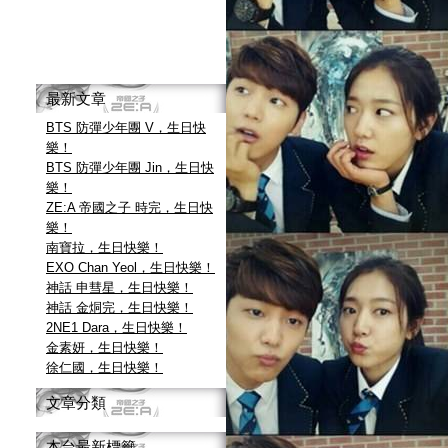
最新文章
BTS 防彈少年團 V，生日快
樂！
BTS 防彈少年團 Jin，生日快
樂！
ZE:A 帝國之子 時完，生日快
樂！
南寶拉，生日快樂！
EXO Chan Yeol，生日快樂！
神話 申彗星，生日快樂！
神話 金烔完，生日快樂！
2NE1 Dara，生日快樂！
金素妍，生日快樂！
徐仁國，生日快樂！
文章分類
本台最新標籤