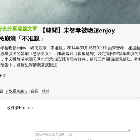
好友分享這篇文章
【韓聞】宋智孝被吻超enjoy
民崩潰「不准親」
孝被吻超enjoy 鄉民崩潰「不准親」2014年03月16日01:19 由宋智孝、崔振
李必模演出的韓劇《急診男女》，隨著昌珉（崔振赫飾）決定追回宋智孝飾演的
熙，李必模飾演的國天秀也坦承自己對珍熙有好感，這段三角關係越演越烈。昨
預告中，國醫生深情撫著淚眼汪...
詳全文
台:
☆双星奇緣☆
| 台長：
球球
收件者E-mail：
請以分號區隔每個E-mail