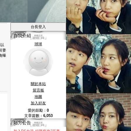
自我介紹
球球
赫以
前妻
晚曝
關於本站
留言板
地圖
加入好友
愛的鼓勵：
0
文章篇數：
6,053
站方公告