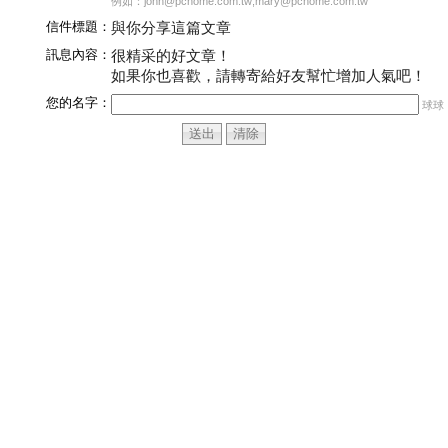
例如：john@pchome.com.tw;mary@pchome.com.tw
信件標題：
與你分享這篇文章
訊息內容：
很精采的好文章！
如果你也喜歡，請轉寄給好友幫忙增加人氣吧！
您的名字：
球球