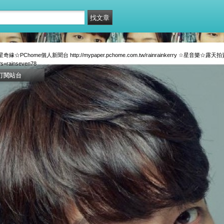
☆PChome個人新聞台 http://mypaper.pchome.com.tw/rainrainkerry ☆星音樂☆露
p?s=rainseven78
訂閱站台