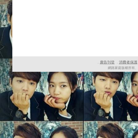
廣告刊登
消費者保護
．
．
網路家庭版權所有、轉載必究