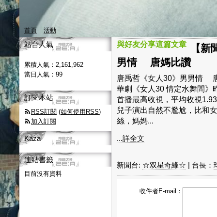
首頁
活動
站台人氣
與好友分享這篇文章
【新
男情 唐媽比讚
累積人氣：
2,161,962
當日人氣：
99
唐禹哲《女人30》男男情 唐媽比
華劇《女人30 情定水舞間
訂閱本站
首播最高收視，平均收視1.
兒子演出自然不尷尬，比和
RSS訂閱
(
如何使用RSS
)
絲，媽媽...
加入訂閱
Kaza
...詳全文
連結書籤
新聞台:
☆双星奇緣☆
| 台長：
目前沒有資料
收件者E-mail：