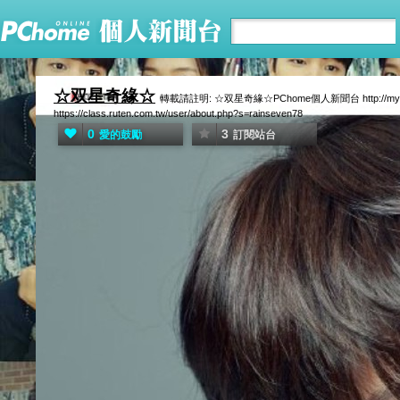
☆双星奇緣☆
轉載請註明: ☆双星奇緣☆PChome個人新聞台 http://mypap
https://class.ruten.com.tw/user/about.php?s=rainseven78
0
3
愛的鼓勵
訂閱站台