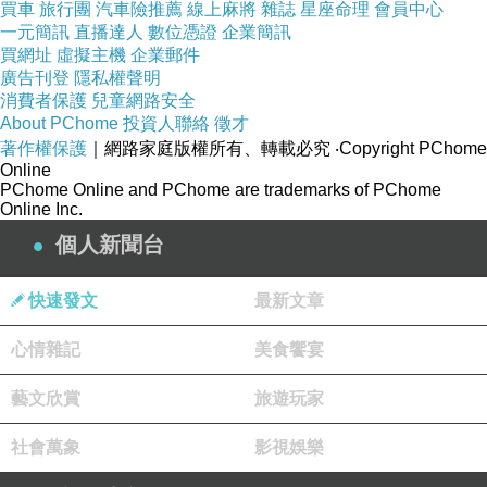
買車
旅行團
汽車險推薦
線上麻將
雜誌
星座命理
會員中心
一元簡訊
直播達人
數位憑證
企業簡訊
買網址
虛擬主機
企業郵件
廣告刊登
隱私權聲明
消費者保護
兒童網路安全
About PChome
投資人聯絡
徵才
著作權保護
｜網路家庭版權所有、轉載必究
‧Copyright PChome
Online
PChome Online and PChome are trademarks of PChome
Online Inc.
個人新聞台
快速發文
最新文章
心情雜記
美食饗宴
藝文欣賞
旅遊玩家
社會萬象
影視娛樂