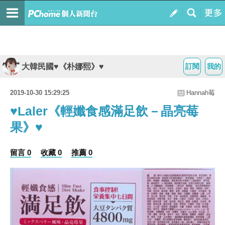
大韓民國♥《朴娜熙》♥
訂閱
我的
2019-10-30 15:29:25
Hannah莓
♥Laler《輕孅食感滿足飲－晶亮莓
果》♥
留言 0
收藏 0
推薦 0