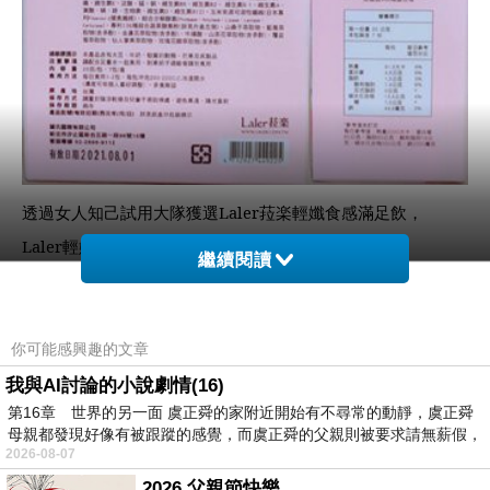
透過女人知己試用大隊獲選
Laler
菈楽輕孅食感滿足飲，
Laler
輕孅食感滿足飲總共有三種口味分別為：
繼續閱讀
晶亮莓果、紅豆紫米、美姬可可。
而我所飲用的是晶亮莓果口味，外盒的包裝莓果口味，
你可能感興趣的文章
我與AI討論的小說劇情(16)
第16章 世界的另一面 虞正舜的家附近開始有不尋常的動靜，虞正舜
母親都發現好像有被跟蹤的感覺，而虞正舜的父親則被要求請無薪假，
2026-08-07
2026 父親節快樂