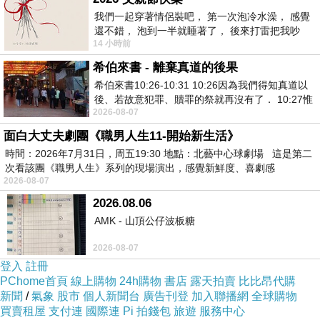
我們一起穿著情侶裝吧， 第一次泡冷水澡， 感覺
還不錯， 泡到一半就睡著了， 後來打雷把我吵
14 小時前
醒， 手
希伯來書 - 離棄真道的後果
視覺上看起來就很誘人給人一種很好好喝的感覺，
希伯來書10:26-10:31 10:26因為我們得知真道以
一盒是
7
小包，獨立包裝就算外出放包包，
後、若故意犯罪、贖罪的祭就再沒有了． 10:27惟
2026-08-07
有戰懼等候審判和那燒滅眾敵人的烈火
攜帶也很方便又不佔空間，每一小包都含有專利
12
種益生菌、
面白大丈夫劇團《職男人生11-開始新生活》
水溶性食物纖維、綜合維生素礦物質、綜合分解酵素，
時間：2026年7月31日，周五19:30 地點：北藝中心球劇場 這是第二
次看該團《職男人生》系列的現場演出，感覺新鮮度、喜劇感
2026-08-07
2026.08.06
AMK - 山頂公仔波板糖
2026-08-07
登入
註冊
PChome首頁
線上購物
24h購物
書店
露天拍賣
比比昂代購
新聞
/
氣象
股市
個人新聞台
廣告刊登
加入聯播網
全球購物
買賣租屋
支付連
國際連
Pi 拍錢包
旅遊
服務中心