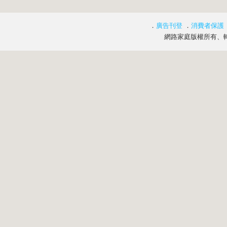
．
廣告刊登
．
消費者保護
網路家庭版權所有、轉載必究 