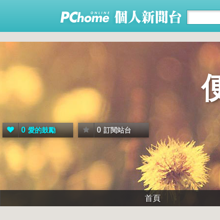
0
0
愛的鼓勵
訂閱站台
首頁