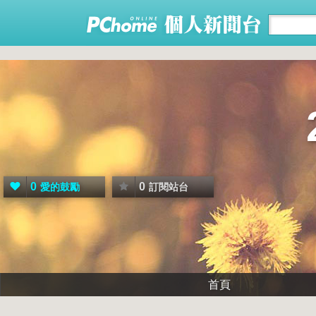
0
0
愛的鼓勵
訂閱站台
首頁