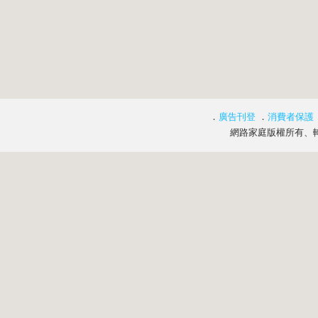
．
廣告刊登
．
消費者保護
網路家庭版權所有、轉載必究 