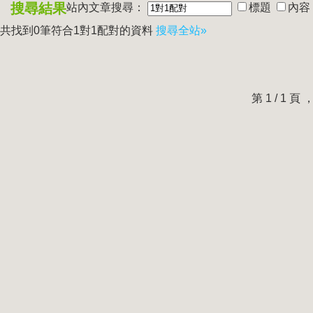
搜尋結果
站內文章搜尋：
標題
內容
共找到0筆符合
1對1配對
的資料
搜尋全站»
第 1 / 1 