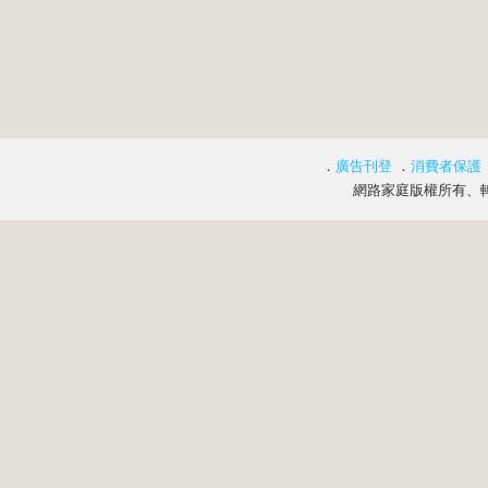
．
廣告刊登
．
消費者保護
網路家庭版權所有、轉載必究 