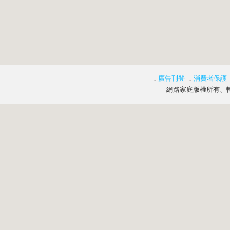
．
廣告刊登
．
消費者保護
網路家庭版權所有、轉載必究 