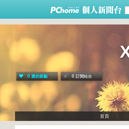
0
0
愛的鼓勵
訂閱站台
首頁