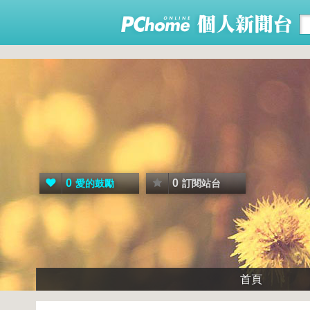
0
0
愛的鼓勵
訂閱站台
首頁