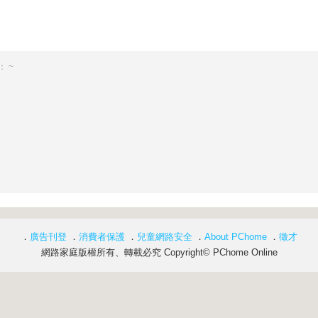
 ~
．
廣告刊登
．
消費者保護
．
兒童網路安全
．
About PChome
．
徵才
網路家庭版權所有、轉載必究 Copyright© PChome Online