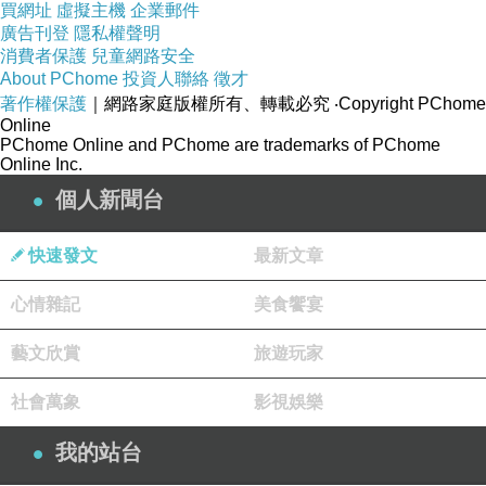
買網址
虛擬主機
企業郵件
廣告刊登
隱私權聲明
消費者保護
兒童網路安全
About PChome
投資人聯絡
徵才
著作權保護
｜網路家庭版權所有、轉載必究
‧Copyright PChome
Online
PChome Online and PChome are trademarks of PChome
Online Inc.
個人新聞台
快速發文
最新文章
心情雜記
美食饗宴
藝文欣賞
旅遊玩家
社會萬象
影視娛樂
我的站台