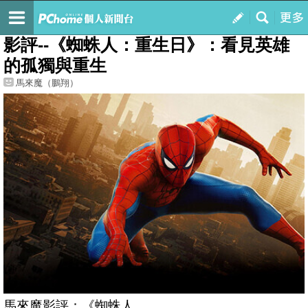
我的
最新文章
影評--《蜘蛛人：重生日》：看見英雄
的孤獨與重生
馬來魔（鵬翔）
馬來魔影評：《蜘蛛人