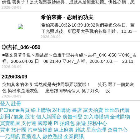
佛性 善男子！是大涅槃微妙經典，成就具足無量功德。佛性亦爾，悉
2026-08-09
希伯來書 - 忍耐的功夫
希伯來書10:32-10:39 10:32你們要追念往日、蒙
了光照以後、所忍受大爭戰的各樣苦難． 10:33一
2026-08-09
面被毀謗、遭患難、成了戲景、叫眾人
◎吉祥_046~050
■潘文良著作集＞勵益品＞魚雁千里共今緣＞吉祥_046~050 ▽046_吉
祥。2006.04.02.日 08:21:40 ▽047_吉祥。2006.04.03.一 23:11:
2026-08-09
2026/08/09
突如其來的休假 當然就是去找同學弄頭髮啦！ 笑死 選了一個奶灰
色 染出來是淺灰藍 崽崽跟同學兩個人 笑了好久 反
2026-08-09
登入
註冊
PChome首頁
線上購物
24h購物
書店
露天拍賣
比比昂代購
新聞
/
氣象
股市
個人新聞台
廣告刊登
加入聯播網
全球購物
買賣租屋
支付連
國際連
Pi 拍錢包
旅遊
服務中心
買車
旅行團
汽車險推薦
線上麻將
雜誌
星座命理
會員中心
一元簡訊
直播達人
數位憑證
企業簡訊