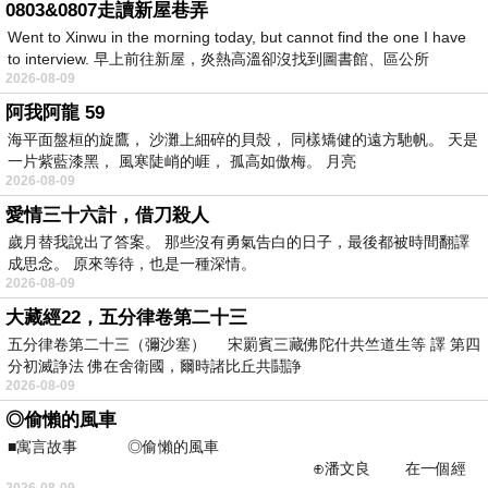
0803&0807走讀新屋巷弄
Went to Xinwu in the morning today, but cannot find the one I have
to interview. 早上前往新屋，炎熱高溫卻沒找到圖書館、區公所
2026-08-09
阿我阿龍 59
海平面盤桓的旋鷹， 沙灘上細碎的貝殼， 同樣矯健的遠方馳帆。 天是
一片紫藍漆黑， 風寒陡峭的崕， 孤高如傲梅。 月亮
2026-08-09
愛情三十六計，借刀殺人
歲月替我說出了答案。 那些沒有勇氣告白的日子，最後都被時間翻譯
成思念。 原來等待，也是一種深情。
2026-08-09
大藏經22，五分律卷第二十三
五分律卷第二十三（彌沙塞） 宋罽賓三藏佛陀什共竺道生等 譯 第四
分初滅諍法 佛在舍衛國，爾時諸比丘共鬪諍
2026-08-09
◎偷懶的風車
■寓言故事 ◎偷懶的風車
⊕潘文良 在一個經