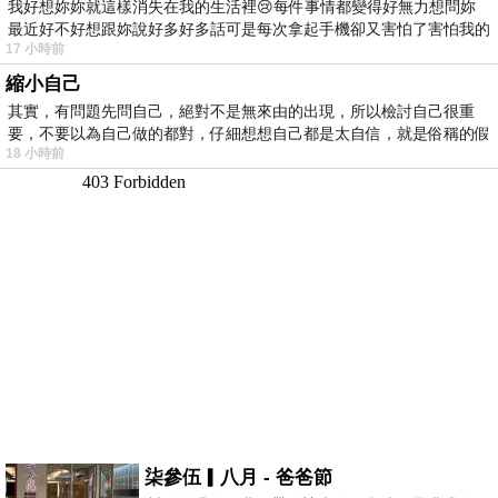
我好想妳妳就這樣消失在我的生活裡😢每件事情都變得好無力想問妳
最近好不好想跟妳說好多好多話可是每次拿起手機卻又害怕了害怕我的
17 小時前
出現
縮小自己
其實，有問題先問自己，絕對不是無來由的出現，所以檢討自己很重
要，不要以為自己做的都對，仔細想想自己都是太自信，就是俗稱的假
18 小時前
柒參伍▎八月 - 爸爸節