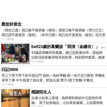
應放於後念
（我生已盡）我已修不復更修（後悟）感冒已修不復更修（梵行已立）
我已證不復更證（後悟）（所作已辦）我已知不復更知（後悟）你又受
21 小時前
Self23歲的葛蘭談「我演〈金縷衣〉」 #戀上老電影 #粟子 #葛蘭
93歲高壽離世的葛蘭，雖已息影逾60年，卻始終
以鮮活的影像與悅耳的歌聲，時刻陪伴觀眾。她多
22 小時前
才多藝、陽光開朗的形象，不僅保留在電影
日記0809
早上下雨下呀下的不想出門 就吃一包科學麵 跟一包巧克力餅乾 早餐便
草草了事 中午我煮了炒白菜、鱈魚丸湯 雙子J煮了乾麵 中餐也
22 小時前
感謝陌生人
拉著小拉車上賣場，為即將到來的中元節預作準
備。 買了好多物品，小拉車裝滿滿，上頭還堆兩