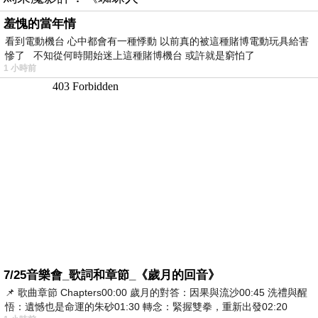
羞愧的當年情
看到電動機台 心中都會有一種悸動 以前真的被這種賭博電動玩具給害
慘了 不知從何時開始迷上這種賭博機台 或許就是窮怕了
1 小時前
7/25音樂會_歌詞和章節_《歲月的回音》
📌 歌曲章節 Chapters00:00​ 歲月的對答：因果與流沙00:45​ 洗禮與醒
悟：遺憾也是命運的朱砂01:30​ 轉念：緊握雙拳，重新出發02:20