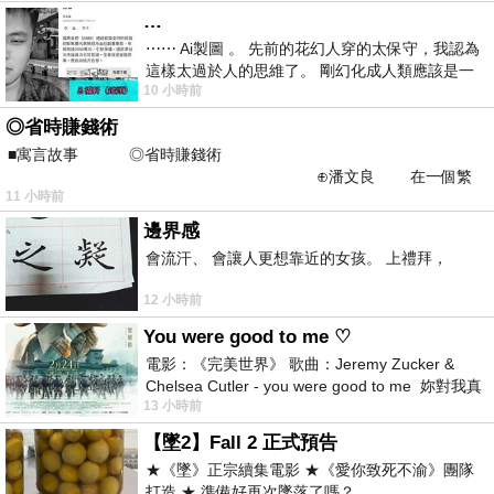
…
⋯⋯ Ai製圖 。 先前的花幻人穿的太保守，我認為
這樣太過於人的思維了。 剛幻化成人類應該是一
10 小時前
絲不掛吧？ 當然這樣是創不出
◎省時賺錢術
■寓言故事 ◎省時賺錢術
⊕潘文良 在一個繁
11 小時前
華的商業街上，有兩家傳統
邊界感
會流汗、 會讓人更想靠近的女孩。 上禮拜，
12 小時前
You were good to me ♡
電影：《完美世界》 歌曲：Jeremy Zucker &
Chelsea Cutler - you were good to me 妳對我真
13 小時前
好 因
【墜2】Fall 2 正式預告
★《墜》正宗續集電影 ★《愛你致死不渝》團隊
打造 ★ 準備好再次墜落了嗎？