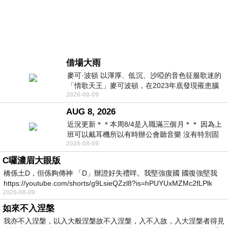
借場大雨
麥可·波頓 以渾厚、低沉、沙啞的音色征服歌迷的
「情歌天王」麥可波頓，在2023年底發現罹患腦
2026-08-09
瘤「祈禱早日康復，一切都好」。
AUG 8, 2026
近況更新＊＊本周8/4是入職滿三個月＊＊ 因為上
班可以戴耳機所以有時辦公會聽音樂 沒有特別固
2026-08-09
定哪天但就是一周某一天會固定聽'90
C囉濃眉大眼版
橋係土D，但係夠傳神 「D」辦證好失禮咩。我堅強復國 國復強堅我
https://youtube.com/shorts/g9LsieQZzl8?is=hPUYUxMZMc2fLPlk
2026-08-09
如來不入涅槃
我亦不入涅槃，以入大般涅槃故不入涅槃，入不入故，入大涅槃者得見