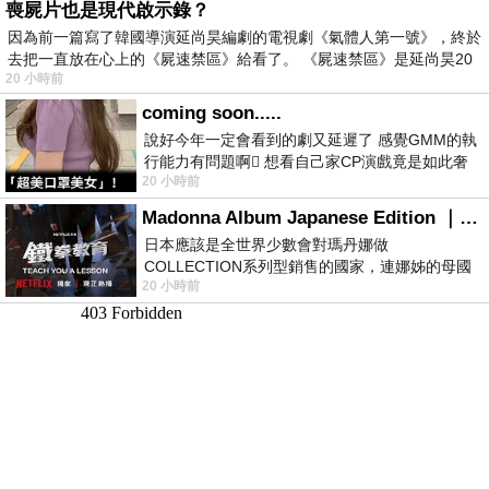
喪屍片也是現代啟示錄？
因為前一篇寫了韓國導演延尚昊編劇的電視劇《氣體人第一號》，終於
去把一直放在心上的《屍速禁區》給看了。 《屍速禁區》是延尚昊20
20 小時前
coming soon.....
說好今年一定會看到的劇又延遲了 感覺GMM的執
行能力有問題啊🫩 想看自己家CP演戲竟是如此奢
20 小時前
侈的事 GMM你說看看啊😑 先把劇放
Madonna Album Japanese Edition ｜瑪丹娜專輯們2026年日本版重發系列
日本應該是全世界少數會對瑪丹娜做
COLLECTION系列型銷售的國家，連娜姊的母國
20 小時前
美國都沒對她這樣過，這全拜在他們到現在唱片