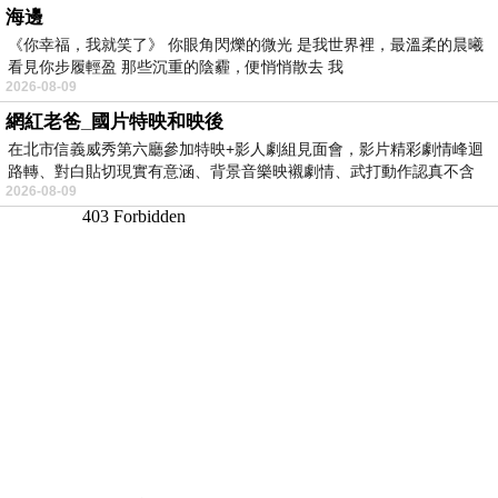
海邊
《你幸福，我就笑了》 你眼角閃爍的微光 是我世界裡，最溫柔的晨曦
看見你步履輕盈 那些沉重的陰霾，便悄悄散去 我
2026-08-09
網紅老爸_國片特映和映後
在北市信義威秀第六廳參加特映+影人劇組見面會，影片精彩劇情峰迴
路轉、對白貼切現實有意涵、背景音樂映襯劇情、武打動作認真不含
2026-08-09
糊、