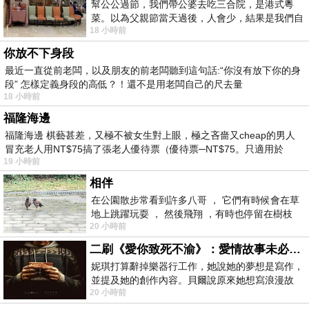
幫公公過節，我們帶公婆去吃三合院，是港式粵
菜。以為父親節當天過後，人會少，結果是我們自
18 小時前
己想多了。人陸續地進，滿滿都是人，個人
你放不下身段
最近一直從前老闆，以及朋友的前老闆聽到這句話:“你沒有放下你的身
段” 怎樣定義身段的高低？！還不是用老闆自己的尺去量
18 小時前
福隆海邊
福隆海邊 棋藝甚差，又極不被女生對上眼，極之吝嗇又cheap的男人
冒充老人用NT$75搞了張老人優待票（優待票─NT$75。只適用於
19 小時前
相伴
在公園散步常看到許多八哥 ， 它們有時候會在草
地上跳躍玩耍 ， 然後飛翔 ，有時也停留在樹枝
20 小時前
上，它們身軀是咖啡色的，鳥喙是黃色
二刷《愛你致死不渝》：愛情故事未必是浪漫故事
妮琪打算辭掉樂器行工作，她說她的夢想是寫作，
並提及她的創作內容。貝爾說原來她想寫浪漫故
20 小時前
事，妮琪回應：「不是浪漫故事，是愛情