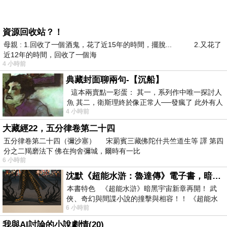
資源回收站？！
母親 : 1.回收了一個酒鬼，花了近15年的時間，擺脫... 2.又花了
近12年的時間，回收了一個海
4 小時前
典藏封面聊兩句-【沉船】
這本兩賣點一彩蛋： 其一，系列作中唯一探討人
魚 其二，衛斯理終於像正常人──發瘋了 此外有人
4 小時前
在南極打死北極熊（@《地心
大藏經22，五分律卷第二十四
五分律卷第二十四（彌沙塞） 宋罽賓三藏佛陀什共竺道生等 譯 第四
分之二羯磨法下 佛在拘舍彌城，爾時有一比
6 小時前
沈默《超能水滸：魯達傳》電子書，暗黑宇宙新章，一一五年八月璀璨上架！
本書特色 《超能水滸》暗黑宇宙新章再開！ 武
俠、奇幻與間諜小說的撞擊與相容！！ 《超能水
6 小時前
滸》系列第四部變幻登場
我與AI討論的小說劇情(20)