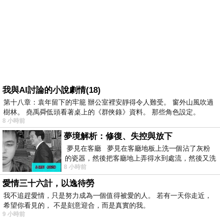
我與AI討論的小說劇情(18)
第十八章：袁年留下的牢籠 辦公室裡安靜得令人難受。 窗外山風吹過
樹林。 堯禹舜低頭看著桌上的《群俠錄》資料。 那些角色設定。
8 小時前
夢境解析：修復、失控與放下
夢見在客廳 夢見在客廳地板上洗一個沾了灰粉
的瓷器，然後把客廳地上弄得水到處流，然後又洗
8 小時前
一頂棒球潮帽，後來發現帽
愛情三十六計，以逸待勞
我不追趕愛情，只是努力成為一個值得被愛的人。 若有一天你走近，
希望你看見的， 不是刻意迎合，而是真實的我。
9 小時前