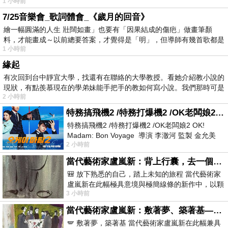
1 小時前
7/25音樂會_歌詞體會_《歲月的回音》
繪一幅圓滿的人生 壯闊如畫」也要有「因果結成的傷疤」做畫筆顏
料，才能畫成～以前總要答案，才覺得是「明」，但導師有幾首歌都是
1 小時前
在教
緣起
有次回到台中靜宜大學，找還有在聯絡的大學教授。看她介紹教小說的
現狀，有點羨慕現在的學弟妹能手把手的教如何寫小說。我們那時可是
2 小時前
特務搞飛機2 /特務打爆機2 /OK老闆娘2 OK! Madam: Bon Voyage
特務搞飛機2 /特務打爆機2 /OK老闆娘2 OK!
Madam: Bon Voyage 導演 李澈河 監製 金允美
2 小時前
劇本 申鉉成 主演 嚴正化 朴誠雄
當代藝術家盧嵐新：背上行囊，去一個沒有人認識你的地方——看風景，也遇見渴望出發的自己
🎒 放下熟悉的自己，踏上未知的旅程 當代藝術家
盧嵐新在此幅極具意境與極簡線條的新作中，以顆
3 小時前
粒感豐富的灰綠粗糙背景，搭配凝練且具
當代藝術家盧嵐新：敷著夢、築著基——讓筆觸成為存在過的證據，將相遇的溫度熔鑄成新的模樣
🪽 敷著夢，築著基 當代藝術家盧嵐新在此幅兼具