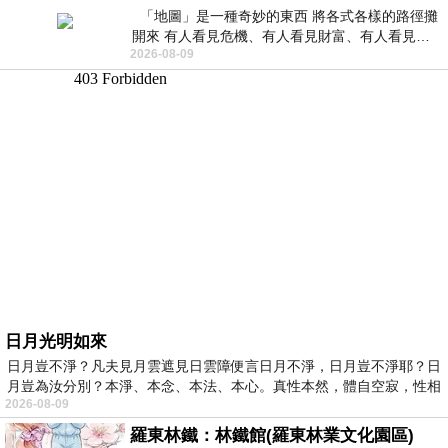
「地圖」是一種奇妙的東西 將各式各樣的路徑攤
開來 有人看見危機、有人看見財富、有人看見…
2026-08-09
從中可以發掘出不同的
日月光明如來
日月豈不淨？凡夫見月雲遮見日雲障便言日月不淨，日月豈不淨耶？日
月豈為汝分別？本淨、本念、本法、本心。真性本然，體自空寂，性相
2026-08-09
羅東林鐵：林鐵館(羅東林業文化園區)