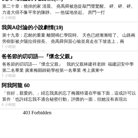
第二十章：燒掉的家 清晨。 堯禹舜被急促敲門聲驚醒。 砰、砰、砰。
力道大得不像平常的陳靜。 — 他猛地坐起。 房門一打
6 小時前
我與AI討論的小說劇情(19)
第十九章：忍耐的重量 離開鳴仁學院時。 天色已經漸漸暗了。 山路兩
旁樹影被夕陽拉得很長。 堯禹舜與苗心喻並肩走在下坡道上，兩
7 小時前
爸爸節的叨叨語---『懷念父親』
爸爸節的叨叨語---『懷念父親』 我的父親林建祥老師: 福建詔安中學
第二名畢業 廣東梅縣師範學校第一名畢業 考上廣東中
7 小時前
阿我阿龍 60
「你好，親愛的。」緋忘我真的忘了梅麗特還在甲板下面，這或許可以
算作「也許緋忘我不適合秘密行動」評價的一面，但她沒有表現出
8 小時前