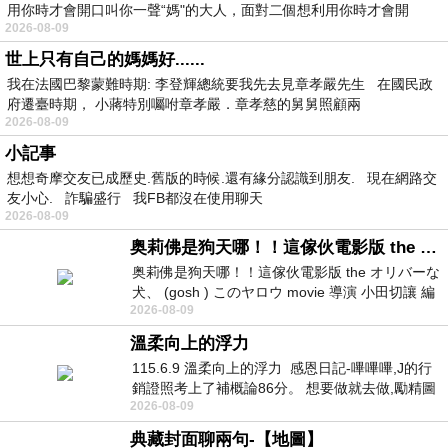
用你時才會開口叫你一聲“媽"的大人，面對二個想利用你時才會開
2026-08-09
世上只有自己的媽媽好......
我在法國巴黎蒙難時期: 李登輝總統要我先去見章孝嚴先生 在國民政
府遷臺時期， 小蔣特別囑咐章孝嚴．章孝慈的舅舅照顧兩
2026-08-09
小記事
想想奇摩交友已成歷史.舊版的時候.還有緣分認識到朋友. 現在網路交
友小心. 詐騙盛行 我FB都沒在使用聊天
2026-08-09
奥莉佛是狗天哪！！這傢伙電影版 the オリバーな犬、 (gosh ) このヤロウ movie
奥莉佛是狗天哪！！這傢伙電影版 the オリバーな
犬、 (gosh ) このヤロウ movie 導演 小田切讓 編
2026-08-09
劇: 小田切讓 主演: 小田切讓
溫柔向上的浮力
115.6.9 溫柔向上的浮力 感恩日記-嗶嗶嗶,J的行
銷證照考上了補概論86分。 想要做就去做,勵精圖
2026-08-09
治大成功,也是表法,堅持和努力
典藏封面聊兩句-【地圖】