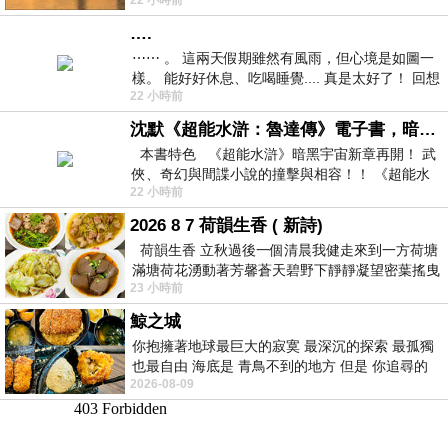
22 小時前
紙箱。 雖辛苦了點，這點程度我一個人搬
….
⋯⋯ 。 這兩天假期雖然有風雨，但心境是如圖一
樣。 能好好休息、吃喝睡覺.... 真是太好了！ 回想
22 小時前
起來，以前根本就很難有這
沈默《超能水滸：魯達傳》電子書，暗黑宇宙新章，一一五年八月璀璨上架！
本書特色 《超能水滸》暗黑宇宙新章再開！ 武
俠、奇幻與間諜小說的撞擊與相容！！ 《超能水
22 小時前
滸》系列第四部
2026 8 7 荷韻生香 ( 新詩)
荷韻生香 立秋過後一個清晨我健走來到一方荷塘
滿塘荷花湧動著芳馨蒼天碧野下靜靜凝望密葉搖曳
23 小時前
幽泉中復有蛙鳴嘓嘓水波裡搖曳
鯨之城
你抱擁著地球最巨大的寂寞 最深沉的探索 最孤獨
也最自由 海底是 青鳥不到的地方 但是 你追尋的
2026-08-09
幸福 可以比珍珠更