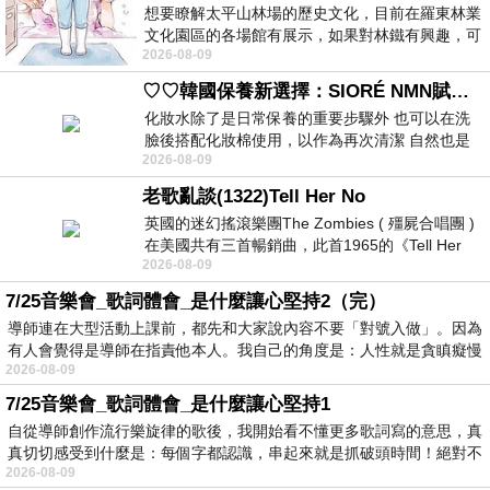
想要瞭解太平山林場的歷史文化，目前在羅東林業
文化園區的各場館有展示，如果對林鐵有興趣，可
2026-08-09
以到林鐵館。 這裡展示從山下
♡♡韓國保養新選擇：SIORÉ NMN賦活泡泡化妝水♡♡
化妝水除了是日常保養的重要步驟外 也可以在洗
臉後搭配化妝棉使用，以作為再次清潔 自然也是
2026-08-09
我的保養必備品項 不過，我對於化妝
老歌亂談(1322)Tell Her No
英國的迷幻搖滾樂團The Zombies ( 殭屍合唱團 )
在美國共有三首暢銷曲，此首1965的《Tell Her
2026-08-09
No》即為其中之一，在告示牌百大單曲
7/25音樂會_歌詞體會_是什麼讓心堅持2（完）
導師連在大型活動上課前，都先和大家說內容不要「對號入做」。因為
有人會覺得是導師在指責他本人。我自己的角度是：人性就是貪瞋癡慢
2026-08-09
7/25音樂會_歌詞體會_是什麼讓心堅持1
自從導師創作流行樂旋律的歌後，我開始看不懂更多歌詞寫的意思，真
真切切感受到什麼是：每個字都認識，串起來就是抓破頭時間！絕對不
2026-08-09