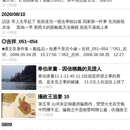
傷人罪。它包括偷去了無數人的心。其中我也是苦主。你的刑
16 小時前
2026/08/10
話說 早上太早起了 崽崽送完一號去學校以後 回家第一件事 先洗個熱
水澡 因為一早 那雨大的跟颱風天沒兩樣 崽崽不過就上車
16 小時前
◎吉祥_051~054
■潘文良著作集＞勵益品＞魚雁千里共今緣＞吉祥_051~054 ▽051_吉
祥。2006.05.04.四 15:17:56 ▽052_吉祥。2006.06.08.四 12:27:
16 小時前
希伯來書 - 因信稱義的見證人
希伯來書11:1-11:40 11:1信就是所望之事的實
底、是未見之事的確據。 11:2古人在這信上得了
16 小時前
美好的證據。 11:3我們因着信、就知道
攝政王追妻 10
第五章 山河未定御書房偏殿內，熒瑩火光在空氣
中閃爍不定。偏殿之中是個暫時辦公處，供攝政王
17 小時前
於皇宮內廷裡處理公務已然很多年。房內
0809