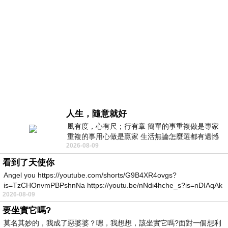
人生，隨意就好
風有度，心有尺；行有章 簡單的事重複做是專家
重複的事用心做是贏家 生活無論怎麼選都有遺憾
2026-08-09
所以開心就好 生活不會辜負認真
看到了天使你
Angel you https://youtube.com/shorts/G9B4XR4ovgs?
is=TzCHOnvmPBPshnNa https://youtu.be/nNdi4hche_s?is=nDIAqAk
2026-08-09
要坐實它嗎?
莫名其妙的，我成了惡婆婆？嗯，我想想，該坐實它嗎?面對一個想利