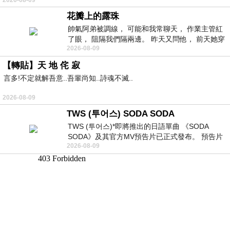
2026-08-09
常颳風的山丘上—&m
花瓣上的露珠
帥氣阿弟被調線， 可能和我常聊天， 作業主管紅
了眼， 阻隔我們隔兩邊。 昨天又問他， 前天她穿
2026-08-09
什麼顏色衣服， 不經
【轉貼】天 地 侘 寂
言多!不定就解吾意..吾輩尚知..詩魂不滅..
2026-08-09
TWS (투어스) SODA SODA
TWS (투어스)*即將推出的日語單曲 《SODA
SODA》及其官方MV預告片已正式發布。 預告片
2026-08-09
一經發布， 就引發了粉絲們對這次夏季回