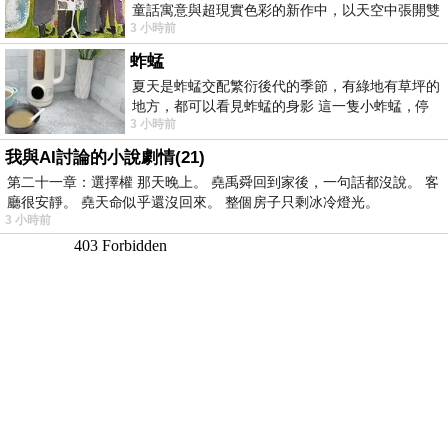
童話寓意與超現實色彩的新作中，以天空中張開雙
3 小時前
翼的神聖形象與地面上聚集的人群對話，
蚱蜢
夏天是蚱蜢交配繁衍後代的季節，有綠地有草坪的
地方，都可以看見蚱蜢的身影 這一隻小蚱蜢，停
3 小時前
在車頂上，怎麼樣小心驅趕，都無動
我與AI討論的小說劇情(21)
第二十一章：選擇權 那天晚上。 堯禹舜回到家後，一句話都沒說。 客
廳很安靜。 堯天命似乎還沒回來。 整個房子只剩冰冷燈光。
3 小時前