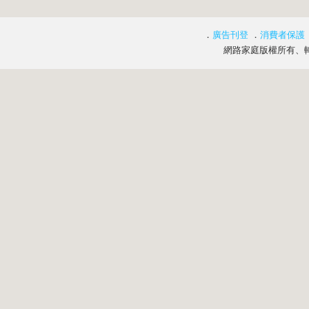
．
廣告刊登
．
消費者保護
網路家庭版權所有、轉載必究 