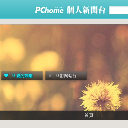
0
0
愛的鼓勵
訂閱站台
首頁