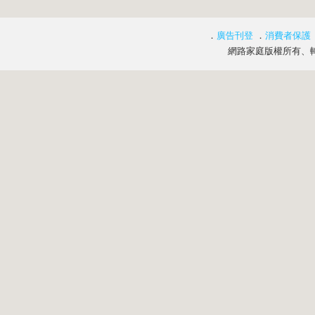
．
廣告刊登
．
消費者保護
網路家庭版權所有、轉載必究 