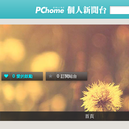
0
0
愛的鼓勵
訂閱站台
首頁