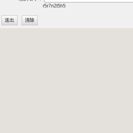
r5r7n2t5h5