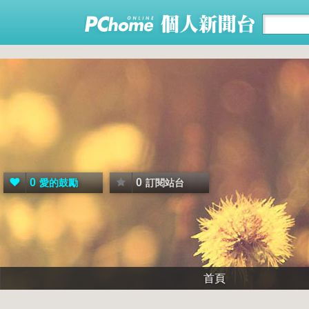
0
0
愛的鼓勵
訂閱站台
首頁