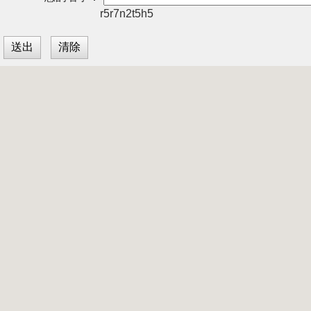
r5r7n2t5h5