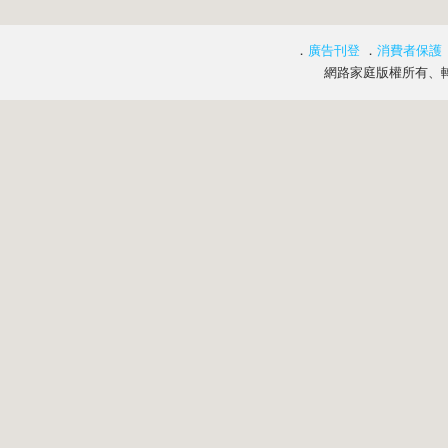
．
廣告刊登
．
消費者保護
網路家庭版權所有、轉載必究 