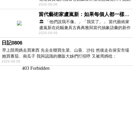
2026-08-06
向裂隙的亮處探索另一個心聲另一個共鳴的
當代藝術家盧嵐新：如果每個人都一樣，這世界該有多無聊？
🏛️ 「他們說我不像。」「我笑了。」 當代藝術家
盧嵐新在此幅兼具古典典雅與當代抽象語彙的新作
2026-08-06
中，以沈靜的藍色空間為背景，描繪了
日記0806
早上陪周媽去買東西 先去全聯買生菜、山葵、沙拉 然後走在保安市場
她買番茄、南瓜子 我與認識的攤販大姊們打招呼 又被周媽唸：
2026-08-06