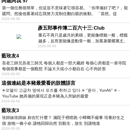
阿龍阿我 57
第一個任務很簡單，但這並不意味著它很容易。「你準備好了吧？」龍
疆問。然後他看著緋忘我努力克制住翻白眼的衝動。 「當然。從
2026-08-06
彥五郎事件簿二百六十三:Club
重石不再只是歲月的累積，更能像標籤一般，標籤
越多，反而更能像是勳章一般，加冕著榮耀萬丈。
2026-08-06
習慣一如縱容，成了再難輕輕放下的罪證
藍玫友4
吾老三師兄吾老三師兄 每個人都是一部大藏經 每個心房都是一座寺院
每個視事都是一個觀想 不論大大或小小都自在 心不拘於形
2026-08-06
這個連結是本豬最愛看的肢體語言
✳️모델이 고급차 옆에서 포즈를 취하고 있다.✳️ "윤아 , YunAh" ✳️ -
YouTube 她具備的展現正是本豬為人所缺的最愛
2026-08-06
藍玫友3
玫師妹玫師妹 妳在忙什麼？ 滿院子裡瞎跑 小蟑螂不礙事 培養好生之
德 放牠一條小命 讓牠回歸自然 別殺生，放生 別讓牠進
2026-08-06