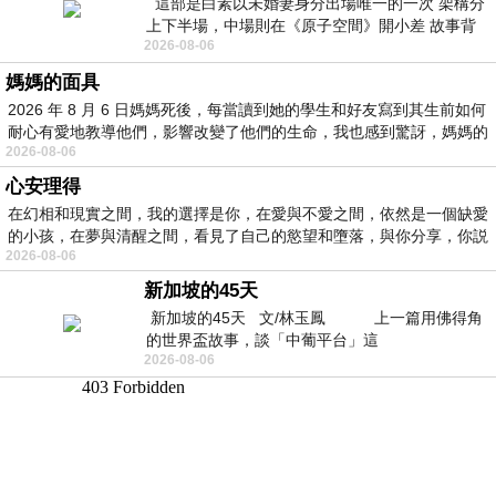
這部是白素以未婚妻身分出場唯一的一次 架構分
上下半場，中場則在《原子空間》開小差 故事背
2026-08-06
景影射西藏境外流亡 地下組織
媽媽的面具
2026 年 8 月 6 日媽媽死後，每當讀到她的學生和好友寫到其生前如何
耐心有愛地教導他們，影響改變了他們的生命，我也感到驚訝，媽媽的
2026-08-06
心安理得
在幻相和現實之間，我的選擇是你，在愛與不愛之間，依然是一個缺愛
的小孩，在夢與清醒之間，看見了自己的慾望和墮落，與你分享，你説
2026-08-06
新加坡的45天
新加坡的45天 文/林玉鳳 上一篇用佛得角
的世界盃故事，談「中葡平台」這
2026-08-06