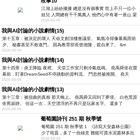
玫事10
江湖上紛紛擾擾 總是沒有個事實 世上不只一位小
娃兒 人間總有千千萬萬人 他們心中有著一座山 梁
2026-08-06
山佛山泰華衡恆嵩 一山之高
我與AI討論的小說劇情(15)
第十五章：被決定的壞人 天命文創頂樓會議室。 氣氛冷得像暴風雨前
夕。 秘書甚至不敢進門。 因為教育部長曾德隆，親自來了。 &m
2026-08-06
我與AI討論的小說劇情(14)
第十四章：炎王降臨 夜裡。 天堂工作室只剩冷氣低鳴。 堯禹舜坐在螢
幕前，盯著DreamSeed不停跳動的資料流。 門忽然被推開。 堯天
2026-08-06
我與AI討論的小說劇情(13)
第十三章：被扭曲的真相 那天晚上。 堯禹舜又回到了夢境。 白色荒原
依舊寂靜。 但這一次，天空漂浮的不再只是玩家名字。 還多了
2026-08-06
葡萄園詩刊 251 期 秋季號
葡萄園 251 期 秋季號 1 《詩寫大安森林公園》
少了喧囂，多了一份綠意 難能可貴水泥叢林多出
2026-08-06
一