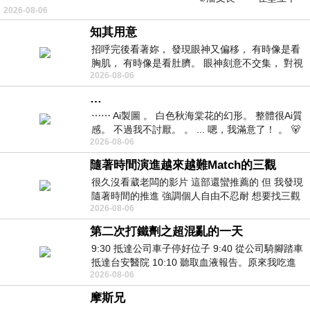
2026-08-06
仞的懸崖上，有一座遮天蔽
知其用意
招呼完後看著妳， 發現眼神又偏移， 有時像是看
胸肌， 有時像是看肚臍。 眼神刻意不交集， 對視
2026-08-06
視線不對齊， 讓我很難不
…
⋯⋯ Ai製圖 。 白色秋海棠花的幻形。 整體很Ai質
感。 不過我不討厭。 。 ... 嗯，我滿意了！ 。 🐻
2026-08-06
昨中
隨著時間演進越來越難Match的三觀
很久沒看葳老闆的影片 這部還蠻推薦的 但 我發現
隨著時間的推進 強調個人自由不忍耐 想要找三觀
2026-08-06
接近的不要說對象 連朋友都超
第二次打鐵劑之超混亂的一天
9:30 抵達公司車子停好位子 9:40 從公司騎腳踏車
抵達台安醫院 10:10 聽取血液報告。原來我吃進
2026-08-06
去的 B12 彌可保並非沒有吸收而是超
摩斯兄