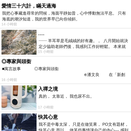
愛情三十六計，瞞天過海
我把心事藏進尋常的問候，海面平靜如昔，心中悸動無法平息。 只有
海底的潮汐知道，我的世界早已向你傾斜。
14 小時前
….
⋯⋯ 羊耳草是毛絨絨的好有趣。 。 八月開始就決
定少協助老師們後，我感到工作好輕鬆。 本來就
15 小時前
不是我的工作啊。 真
◎專家與頭銜
■寓言故事 ◎專家與頭銜
⊕潘文良 在「新創
16 小時前
之谷」裡——
入禪之境
真的， 太靠近， 我也尿不出。
17 小時前
快其心意
我不是中毒太深， 只是在做笑果， PO文有題材，
快其心意 而以， 做某些事情讓自己的內心--- 感到