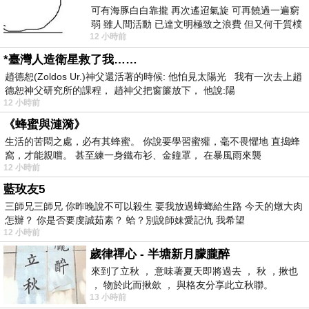
可有海豚白白靠攏 再次遙迢氣旋 可再饒過一遍窮
弱 雖人間活動 已達文明極致之浪費 但又何干質樸
12 小時前
者 只能白白陪葬
*臺灣人造衛星救了我……
趙德恕(Zoldos Ur.)神父還活著的時候: 他怕見太陽光 我有一次去上趙
德恕神父研究所的課程， 趙神父把窗簾放下， 他說:陽
12 小時前
《蜂蜜與漣漪》
生活的苦悶之處，必有其蜂蜜。 你說要學習蜜獾，毫不畏懼地 直搗蜂
窩，才能親嚐。 甚至練一身鐵布衫、金鐘罩， 在暴風雨來襲
12 小時前
藍玫友5
三師兄三師兄 你昨晚說不可以殺生 要我放過蟑螂給生路 今天的燉大肉
怎辦？ 你是否要虔誠茹素？ 蛤？別說師妹愛記仇 我希望
12 小時前
歲律禪心 - 半塘新月朦朧醉
來到了立秋 ， 意味著夏天即將過去 ， 秋 ，揪也
， 物於此而揪歛 ， 與格友分享此立秋聯。
13 小時前