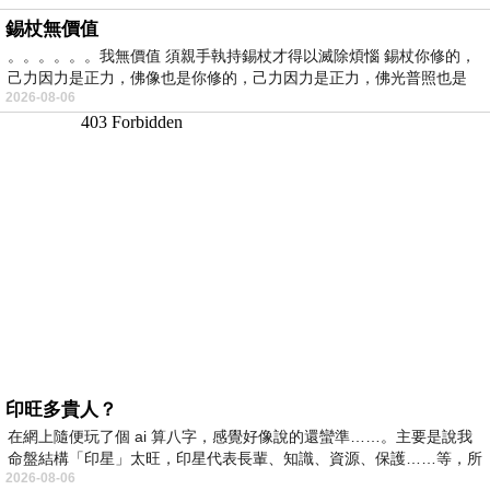
錫杖無價值
。。。。。。我無價值 須親手執持錫杖才得以滅除煩惱 錫杖你修的，
己力因力是正力，佛像也是你修的，己力因力是正力，佛光普照也是
2026-08-06
印旺多貴人？
在網上隨便玩了個 ai 算八字，感覺好像說的還蠻準……。主要是說我
命盤結構「印星」太旺，印星代表長輩、知識、資源、保護……等，所
2026-08-06