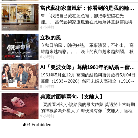
當代藝術家盧嵐新：你看到的是我的輪廓，還是你的故事？——藏在藍色裡的希望與光
💙 「我把自己藏在藍色裡，卻把希望留在光
裡。」 當代藝術家盧嵐新在此幅兼具童趣靈動與
4 小時前
抽象韻味的新作中，用湛藍的羽翼般色塊包覆著
立秋的風
立秋日的風，刮得好熱。 軍事演習，不外出。 高
雄越來越精彩。。。 晚上的夜市越來越熱鬧。 秋
6 小時前
天的風刮得很熱 夜遊消暑熱。。。
AI「曼波女郎」葛蘭1961年的結婚＋蜜月旅行 #戀上老電影 #葛蘭 #粟子
1961年5月至12月 葛蘭的結婚與蜜月旅行5月04日
葛蘭（1933～2026）偕同未婚夫高福全（1916～
9 小時前
2004）乘郵輪赴倫敦6月15日於英國倫敦St.S
典藏封面聊兩句-【支離人】
要說看科幻小說給我的最大啟蒙 莫過於上古時期
的神祇多為外星人了 即便擁有像「支離人」這種
9 小時前
驚世駭俗的神通法門 也未必讀