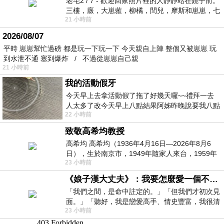
老宅2 / 7 - 歡迎回家照片裡的人靜靜站在鏡子前。
三樓，廄，大崽蕥，柳橘，閆兒，摩斯和崽崽，七
21 小時前
個人整整齊齊地站在鏡框之外，如同
2026/08/07
平時 崽崽幫忙過磅 都是玩一下玩一下 今天親自上陣 整個又被崽崽 玩
到水泄不通 塞到爆炸 / 不過從崽崽自己親
21 小時前
我的活動假牙
今天早上去拿活動假了拖了好幾天囉~~禮拜一去
人太多了改今天早上八點結果阿姊昨晚說要我八點
22 小時前
去西螺農會~回到莿桐都8點半多了
致敬高希均教授
高希均 高希均（1936年4月16日—2026年8月6
日），生於南京市，1949年隨家人來台，1959年
23 小時前
赴美深造並取得經濟發展博士學位。曾任
《娘子漢大丈夫》：我要怎麼愛一個不存在的人？
「我們之間，是命中註定的。」「但我們才初次見
面。」「聽好，我是戀愛高手、情史豐富，我很清
23 小時前
楚這種感覺，你我之間的那種感覺，現