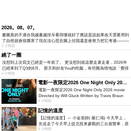
2026。08。07。
畫圖真的不適合我越畫越排斥看得懂就好了應該是說如果改天需要用到
了自然就會很厲害了現在沒心思在圖上但我還是會努力把它考過———
3 小時前
繞了一圈
沒想到上次寫文已經是一年前了。 更沒想到就這麼走著走著，2026年
已經來到了Q3的8月。 那天和好友You約吃飯，有些難為情地說「覺得
3 小時前
電影一夜限定2026 One Night Only 2026 movie
電影一夜限定2026 One Night Only 2026 movie
Directed by Will Gluck Written by Travis Braun
4 小時前
Starring Monica Barbaro
記憶的溫度
【記憶的溫度】～ 小金老師( 嚴仁鴻) 今天早上，
先送走了今天早上從北投來參觀的三台遊覽車，原
4 小時前
以為展場已經差不多要安靜下來，卻發