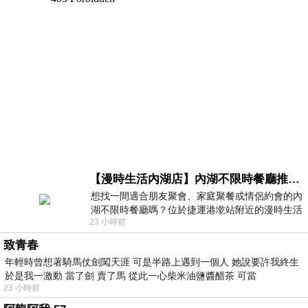
【漫時生活內湖店】內湖不限時餐廳推薦｜捷運港墘站美食，聚餐、約會、家庭聚會首選，正餐甜點一次滿足
想找一間適合朋友聚會、家庭聚餐或情侶約會的內
湖不限時餐廳嗎？位於捷運港墘站附近的漫時生活
23 小時前
內湖店，從捷運站步行約4分鐘即可抵
致青春
年輕時曾想著騎馬仗劍闖天涯 可是半路上遇到一個人 她說要許我終生
於是我一激動 當了劍 賣了馬 從此一心柴米油鹽醬醋茶 可當
23 小時前