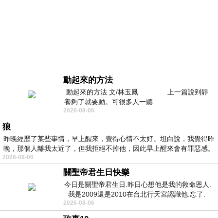
動起來的方法
動起來的方法 文/林玉鳳 上一篇說到靜
養夠了就要動。可很多人一聽
2026-08-06
狼
昨晚經歷了某些事情，早上醒來，覺得心情不太好。坦白說，我覺得昨
晚，那個人離我太近了，但我拒絕不掉他，因此早上醒來會有罪惡感。
2026-08-06
關聖帝君生日快樂
今日是關聖帝君生日.昨日心想他是我的救命恩人.
我是2009還是2010在台北行天宮認識他.忘了.
2026-08-06
一個奇摩交友的網友學