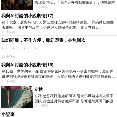
果你跟他說：「我昨天去看動畫電影」，他就會露
11 小時前
出一種慈祥的微笑，然後問你是不是陪小
我與AI討論的小說劇情(17)
第十七章：遺失時代的人 辦公室裡安靜得只剩時鐘聲。 堯禹舜低頭翻
著相簿。 照片中的袁年，始終與人群保持距離。 別人在聊天。
11 小時前
知幻即離，不作方便，離幻即覺，亦無漸次
。。。。。。。。。。
11 小時前
我與AI討論的小說劇情(16)
第16章 世界的另一面 虞正舜的家附近開始有不尋常的動靜，虞正舜
母親都發現好像有被跟蹤的感覺，而虞正舜的父親則被要求請無薪假，
11 小時前
立秋
立秋 悠悠秋日施施然而來 陽光仍熾熱得叫人睜不
開眼 荷塘邊賞荷者絡繹不絕 是塘邊荷葉田田的凝
11 小時前
望 風中飄逸的是映日荷花別樣紅
小記事