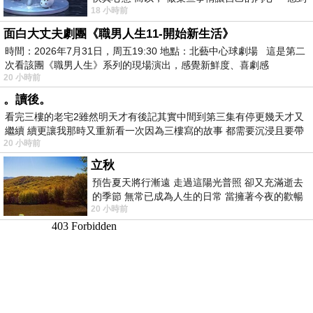
18 小時前
愉快。
面白大丈夫劇團《職男人生11-開始新生活》
時間：2026年7月31日，周五19:30 地點：北藝中心球劇場 這是第二
次看該團《職男人生》系列的現場演出，感覺新鮮度、喜劇感
20 小時前
。讀後。
看完三樓的老宅2雖然明天才有後記其實中間到第三集有停更幾天才又
繼續 續更讓我那時又重新看一次因為三樓寫的故事 都需要沉浸且要帶
20 小時前
有
立秋
預告夏天將行漸遠 走過這陽光普照 卻又充滿逝去
的季節 無常已成為人生的日常 當擁著今夜的歡暢
20 小時前
舒心 轉眼驟成昨日 而明晨 太陽