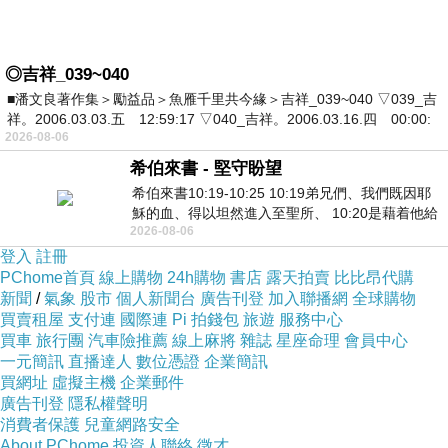
◎吉祥_039~040
■潘文良著作集＞勵益品＞魚雁千里共今緣＞吉祥_039~040 ▽039_吉
祥。2006.03.03.五 12:59:17 ▽040_吉祥。2006.03.16.四 00:00:
2026-08-06
希伯來書 - 堅守盼望
希伯來書10:19-10:25 10:19弟兄們、我們既因耶
穌的血、得以坦然進入至聖所、 10:20是藉着他給
2026-08-06
我們開了一條又新又活的路從幔子經過
登入
註冊
PChome首頁
線上購物
24h購物
書店
露天拍賣
比比昂代購
新聞
/
氣象
股市
個人新聞台
廣告刊登
加入聯播網
全球購物
買賣租屋
支付連
國際連
Pi 拍錢包
旅遊
服務中心
買車
旅行團
汽車險推薦
線上麻將
雜誌
星座命理
會員中心
一元簡訊
直播達人
數位憑證
企業簡訊
買網址
虛擬主機
企業郵件
廣告刊登
隱私權聲明
消費者保護
兒童網路安全
About PChome
投資人聯絡
徵才