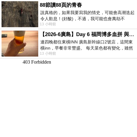
88節讀88頁的青春
說真格的，如果我要寫我的情史，可能會高潮迭起
令人歎息！(好酸)，不過，我可能也會萬劫不
13 小時前
復...，每天跪鍵盤還是被判了花心的罪
【2026-6廣島】Day 6 福岡博多血拼 與機場接送少年司機深夜對談
連四晚都住東橫INN 廣島新幹線口2號店，這間東
橫inn，早餐非常豐盛。 每天菜色都有變化，雖然
13 小時前
看到工作人員拿出料理包加熱，但