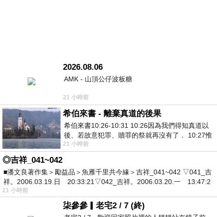
2026.08.06
AMK - 山頂公仔波板糖
21 小時前
希伯來書 - 離棄真道的後果
希伯來書10:26-10:31 10:26因為我們得知真道以
後、若故意犯罪、贖罪的祭就再沒有了． 10:27惟
21 小時前
有戰懼等候審判和那燒滅眾敵人的烈火
◎吉祥_041~042
■潘文良著作集＞勵益品＞魚雁千里共今緣＞吉祥_041~042 ▽041_吉
祥。2006.03.19.日 20:33:21▽042_吉祥。2006.03.20.一 13:47:2
21 小時前
柒參參▎老宅2 / 7 (終)