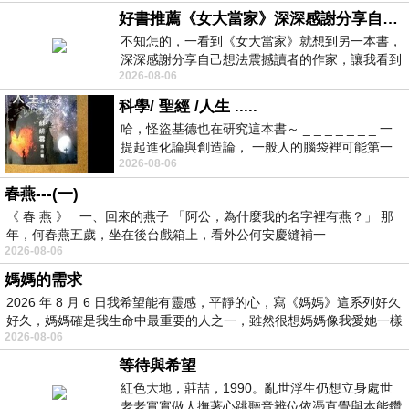
好書推薦《女大當家》深深感謝分享自己想法震撼讀者的作家，讓我看到不同樣貌的家庭！
不知怎的，一看到《女大當家》就想到另一本書，
深深感謝分享自己想法震撼讀者的作家，讓我看到
2026-08-06
不同樣貌的家庭！ 《女大
科學/ 聖經 /人生 .....
哈，怪盜基德也在研究這本書～ _ _ _ _ _ _ _ 一
提起進化論與創造論， 一般人的腦袋裡可能第一
2026-08-06
時間就有「 進化論很科
春燕---(一)
《 春 燕 》 一、回來的燕子 「阿公，為什麼我的名字裡有燕？」 那
年，何春燕五歲，坐在後台戲箱上，看外公何安慶縫補一
2026-08-06
媽媽的需求
2026 年 8 月 6 日我希望能有靈感，平靜的心，寫《媽媽》這系列好久
好久，媽媽確是我生命中最重要的人之一，雖然很想媽媽像我愛她一樣
2026-08-06
等待與希望
紅色大地，莊喆，1990。亂世浮生仍想立身處世
老老實實做人撫著心跳聽音辨位依憑直覺與本能鑽