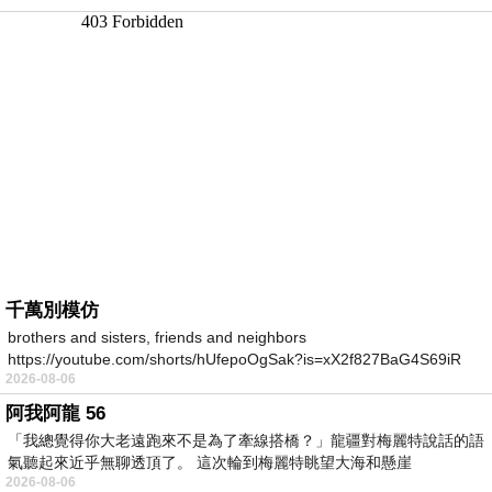
千萬別模仿
brothers and sisters, friends and neighbors
https://youtube.com/shorts/hUfepoOgSak?is=xX2f827BaG4S69iR
2026-08-06
https
阿我阿龍 56
「我總覺得你大老遠跑來不是為了牽線搭橋？」龍疆對梅麗特說話的語
氣聽起來近乎無聊透頂了。 這次輪到梅麗特眺望大海和懸崖
2026-08-06