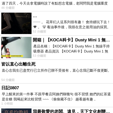
過了四天，今天去拿電腦時說了有點想念電腦，老闆問我是電腦重度
46 分鐘前
…
⋯⋯ 。 花草幻人這系列很有趣！ 會持續玩下去！
🧡 。 🐻 毒油事件後，我很在意之後用油的採買。
52 分鐘前
前天購買了我之前就很愛
開箱｜【KOCA科卡】Dusty Mini 1 無線手持吸塵器
產品名稱：【KOCA科卡】Dusty Mini 1 無線手持
吸塵器 產品資訊 【KOCA科卡】Dusty Mini 1 無
53 分鐘前
線手持吸塵器評語： 能吸、能吹兼具兩
皆以直心出離生死
直心念我生已盡梵行已立所作已辦不受後有，直心念我已斷不復更斷。
54 分鐘前
日記0807
早上醒來的第一件事 不跟早餐店阿姨們聊幾句 很不習慣 她們的紅茶還
是全糖 我喝起來比較習慣 ~~~ 《偷偷藏不住》 越看越有趣，
1 小時前
我最敬愛的老闆、遠見．天下文化創辦人高希均教授