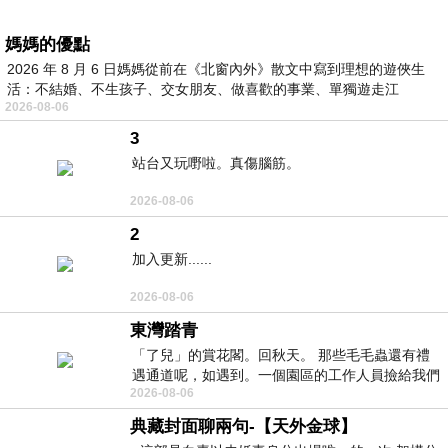
媽媽的優點
2026 年 8 月 6 日媽媽從前在《北窗內外》散文中寫到理想的遊俠生
活：不結婚、不生孩子、交女朋友、做喜歡的事業、單獨遊走江
2026-08-06
湖⋯⋯，
3
站台又玩嘢啦。真傷腦筋。
2026-08-06
2
加入更新......
2026-08-06
東灣踏青
「了兒」的賞花閣。回秋天。 那些毛毛蟲還有禮
遇通道呢，如遇到。一個園區的工作人員撿給我們
2026-08-06
細賞。
典藏封面聊兩句-【天外金球】