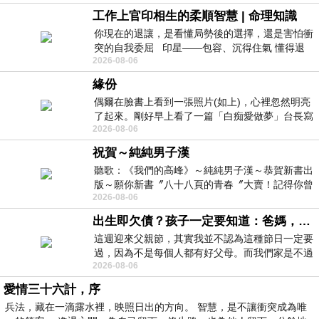
工作上官印相生的柔順智慧 | 命理知識
你現在的退讓，是看懂局勢後的選擇，還是害怕衝
突的自我委屈 印星——包容、沉得住氣 懂得退
2026-08-06
一步觀察，不會
緣份
偶爾在臉書上看到一張照片(如上)，心裡忽然明亮
了起來。剛好早上看了一篇「白痴愛做夢」台長寫
2026-08-06
的貼文，在回顧年輕時瘋狂愛上
祝賀～純純男子漢
聽歌：《我們的高峰》～純純男子漢～恭賀新書出
版～願你新書〞八十八頁的青春〞大賣！記得你曾
2026-08-06
經在我的版留言…「好讚的圖^^感覺大家
出生即欠債？孩子一定要知道：爸媽，其實我不欠你們
這週迎來父親節，其實我並不認為這種節日一定要
過，因為不是每個人都有好父母。而我們家是不過
2026-08-06
節的，平時也沒什麼儀式感，生活趨近冷
愛情三十六計，序
兵法，藏在一滴露水裡，映照日出的方向。 智慧，是不讓衝突成為唯