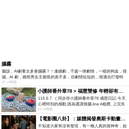
腦霧
聽說，AI劇看太多會腦霧？！連續劇，千篇一律劇情，一樣的狗血，很
膩...AI 劇，雖然男女主都長的差不多，但劇情短短的，很適合打發時
10 小時前
小護師番外章78 > 福慧雙修 年輕卻有個老靈魂 ㄑ金剛經〉podcast
115.6.7 ( 同步存小護師番外章78 感恩日記-今天
心裡特別的感動,因為選課燒腦,line A梳爬, 上完失
10 小時前
智課的她,特來傾
【電影圈八卦】：媒體揭發奧斯卡動畫項目投票醜聞！好萊塢為什麼看不起動畫電影？
不知道大家有沒有發現，有一種人真的很神奇，如