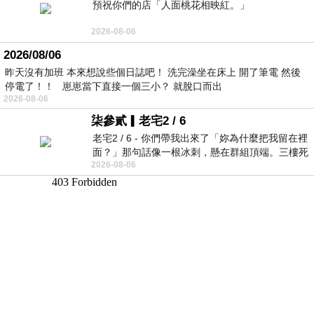
預祝你們的店「人面桃花相映紅。」
2026-08-06
2026/08/06
昨天沒有加班 本來想說些個日誌吧！ 洗完澡坐在床上 開了筆電 然後
停電了！！ 崽崽當下直接一個三小？ 就脫口而出
2026-08-06
柒參貳▎老宅2 / 6
老宅2 / 6 - 你們帶我出來了「妳為什麼把我留在裡
面？」那句話像一根冰刺，懸在群組頂端。三樓死
2026-08-06
死盯著照片裡的人。那個人確實站在