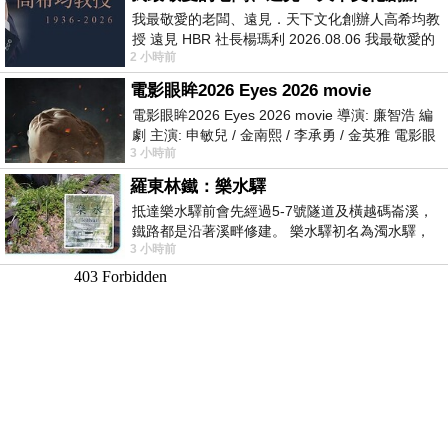
我最敬愛的老闆、遠見．天下文化創辦人高希均教
授 遠見 HBR 社長楊瑪利 2026.08.06 我最敬愛的
2 小時前
老闆、遠見．天下文化創辦人高希均教
電影眼眸2026 Eyes 2026 movie
電影眼眸2026 Eyes 2026 movie 導演: 廉智浩 編
劇 主演: 申敏兒 / 金南熙 / 李承勇 / 金英雅 電影眼
3 小時前
眸2026描述攝影師徐珍因遺
羅東林鐵：樂水驛
抵達樂水驛前會先經過5-7號隧道及橫越碼崙溪，
鐵路都是沿著溪畔修建。 樂水驛初名為濁水驛，
3 小時前
但因與臺鐵集集線車站同名，於1953