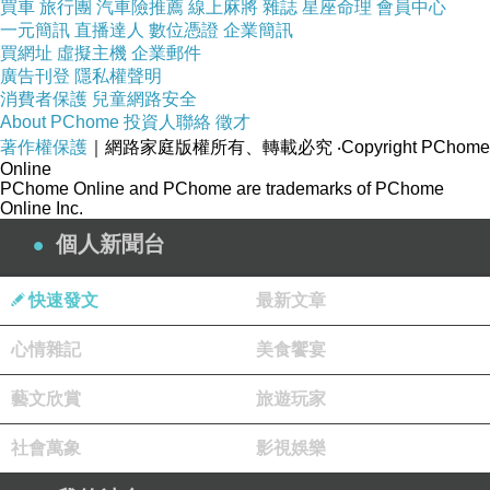
買車
旅行團
汽車險推薦
線上麻將
雜誌
星座命理
會員中心
一元簡訊
直播達人
數位憑證
企業簡訊
買網址
虛擬主機
企業郵件
廣告刊登
隱私權聲明
消費者保護
兒童網路安全
About PChome
投資人聯絡
徵才
著作權保護
｜網路家庭版權所有、轉載必究
‧Copyright PChome
Online
PChome Online and PChome are trademarks of PChome
Online Inc.
個人新聞台
快速發文
最新文章
心情雜記
美食饗宴
藝文欣賞
旅遊玩家
社會萬象
影視娛樂