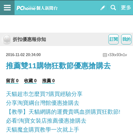
折扣優惠報你知
訂閱
我的
2016-11-02 20:34:00
r33tx93n1v
推薦雙11購物狂歡節優惠搶購去
留言 0
收藏 0
推薦 0
天貓超市怎麼買?購買經驗分享
分享淘寶綱台灣館優惠搶購去
【教學】天貓網購的運費貴嗎血拼購買狂歡節!
必看!淘寶女裝店推薦優惠搶購去
天貓魔盒購買教學一次就上手