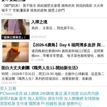
《牆門的灰》 屋子陰冷 留給牆壁去滲透 牆角的灰 倒流的陰影 大火吞
噬不了 空氣瀰漫著 燒焦的虛無 牆壁上的門
5 小時前
入禪之境
真的， 太靠近， 我也尿不出。
2026-08-07
【2026-6廣島】Day 6 福岡博多血拼 與機場接送少年司機深夜對談
連四晚都住東橫INN 廣島新幹線口2號店，這間東
橫inn，早餐非常豐盛。 每天菜色都有變化，雖然
21 小時前
看到工作人員拿出料理包加熱，但
面白大丈夫劇團《職男人生11-開始新生活》
時間：2026年7月31日，周五19:30 地點：北藝中心球劇場 這是第二
次看該團《職男人生》系列的現場演出，感覺新鮮度、喜劇感
2026-08-07
登入
註冊
PChome首頁
線上購物
24h購物
書店
露天拍賣
比比昂代購
新聞
/
氣象
股市
個人新聞台
廣告刊登
加入聯播網
全球購物
買賣租屋
支付連
國際連
Pi 拍錢包
旅遊
服務中心