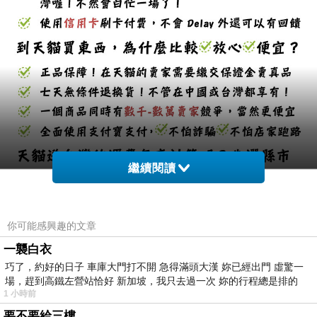
繼續閱讀
你可能感興趣的文章
一襲白衣
巧了，約好的日子 車庫大門打不開 急得滿頭大漢 妳已經出門 虛驚一
場，趕到高鐵左營站恰好 新加坡，我只去過一次 妳的行程總是排的
1 小時前
要不要給三樓