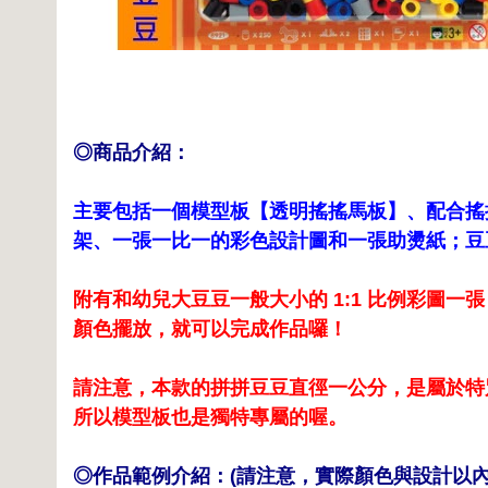
◎商品介紹：
主要包括一個模型板【透明搖搖馬板】、配合搖
架、一張一比一的彩色設計圖和一張助燙紙；豆
附有和幼兒大豆豆一般大小的 1:1 比例彩圖
顏色擺放，就可以完成作品囉！
請注意，本款的拼拼豆豆直徑一公分，是屬於特
所以模型板也是獨特專屬的喔。
◎作品範例介紹：(請注意，實際顏色與設計以