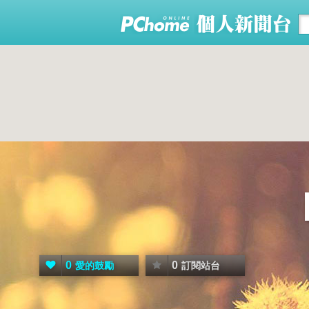
0
0
愛的鼓勵
訂閱站台