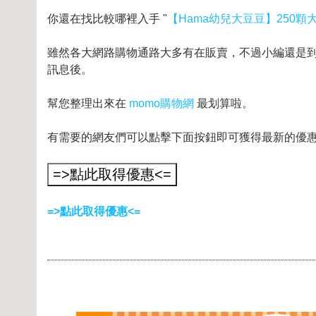
你還在找比較哪裡入手 "
【Hama幼兒大豆豆】250
雖然各大網路購物通路大多有在販賣，不過小編還是到奇摩
訊息後。
幫您整理出來在
momo購物網
最划算啦。
有需要的網友們可以點擊下面按鈕即可獲得最新的優
=>點此取得優惠<=