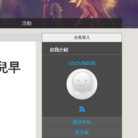
活動
自我介紹
r2x2v9d0l6
兒早
關於本站
留言板