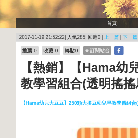
首頁
2017-11-19 21:52:22| 人氣285| 回應0 |
上一篇
|
下一篇
推薦
0
收藏
0
轉貼
0
訂閱站台
【熱銷】【Hama幼
教學習組合(透明搖搖
【Hama幼兒大豆豆】250顆大拼豆幼兒早教學習組合