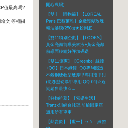
開心農場)
CP值最高嗎?
【雙十一購物節】【LOREAL
Paris 巴黎萊雅】金緻護髮玫瑰
箱文 等相關
精油髮膜(250g)★殺到底
【雙11特別企劃】【LOOKS】
黃金亮顏前導美容液+黃金亮顏
前導面膜組好評加碼送
【雙11優惠】【Greenbell 綠鐘
+QQ】日本綠鐘+QQ專利鍛造
不銹鋼硬卷型硬厚甲專用指甲鉗
(硬卷型硬厚甲專用 QQ-04)☆近
期銷售最快☆...
【好物推薦】【索樂生活】
Tranzx訓練台托架.前輪固定座
適用所有單車
【熱賣款】【世一】ㄅㄆㄇ練習