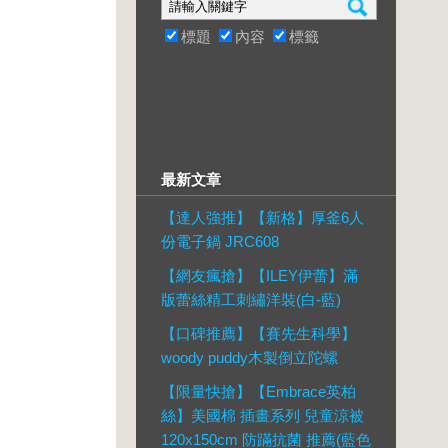
標題
內容
標籤
最新文章
【達人強推】【新格】厚釜6人
份電子鍋 JRC608
【網友瘋搶】【ILEY伊蕾】滿
版蕾絲精工刺繡洋裝(白-藍)
【口碑推薦】【賽先生科學】
woody puddy木製倒立陀螺
【限量快搶】【Embrace英柏
絲】美國棉 插畫系列 兒童涼被
120x150cm 防蹣抗菌 推薦(藍色