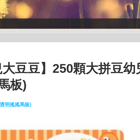
兒大豆豆】250顆大拼豆幼
馬板)
(透明搖搖馬板)