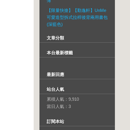
簿
【限量快搶】【勤逸軒】UnMe
可愛造型拆式拉桿後背兩用書包
(深藍色)
文章分類
本台最新標籤
最新回應
站台人氣
累積人氣：
9,910
當日人氣：
3
訂閱本站