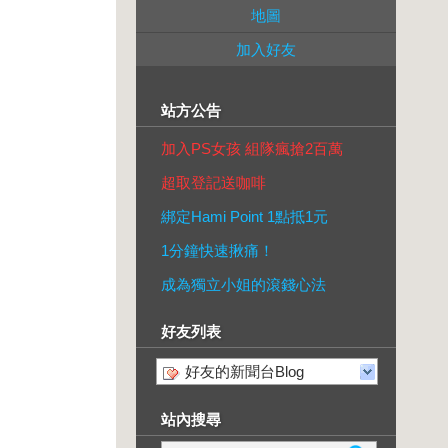
地圖
加入好友
站方公告
加入PS女孩 組隊瘋搶2百萬
超取登記送咖啡
綁定Hami Point 1點抵1元
1分鐘快速揪痛！
成為獨立小姐的滾錢心法
好友列表
好友的新聞台Blog
站內搜尋