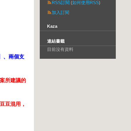
RSS訂閱
(
如何使用RSS
)
加入訂閱
Kaza
連結書籤
目前沒有資料
】、兩個支
圖案所建議的
豆豆混用，