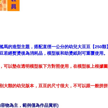
搖馬的造型主題，搭配直徑一公分的幼兒大豆豆【250顆
豆若經熨燙後為消耗品，模型板和助燙紙則可重覆使用。
一張，可以墊在透明模型板下方對照使用，在模型板上根據
別大顆的幼兒版本，豆豆的尺寸很大，不可以跟一般拼拼
內容物為主，範例僅為作品賞析)