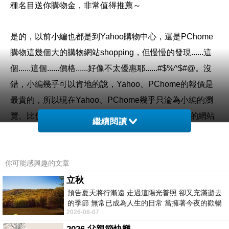
種名目送你購物金，非常值得推薦～
是的，以前小編也都是到Yahoo購物中心，還是PChome
購物這幾個大的購物網站shopping，但慢慢的發現......這
個......這個......價格......好像不太優惠耶......#$%^$#@。沒
錯，小編幾乎可以肯地的說，Yahoo、PChome的報價是
最貴的，所以現在Yahoo、PChome幾乎只淪為小編的瀏
覽、比價工具。看到喜歡的東西，小編喜歡到專門的網站
繼續閱讀
去購買，比如說3C、家電類的東西，建議到燦坤的Kuai3
快3網路商城去購買。
你可能感興趣的文章
購買3C商品，除了考量價格以外，售後服務也是很重要
立秋
預告夏天將行漸遠 走過這陽光普照 卻又充滿逝去
的，燦坤擁有全台密集的實體門市，讓你不用擔心後續的
的季節 無常已成為人生的日常 當擁著今夜的歡暢
維修問題，不然縱使價格再便宜，日後求助無門，也是十
2026-08-07
舒心 轉眼驟成昨日 而明晨 太陽
分惱人的，是吧！