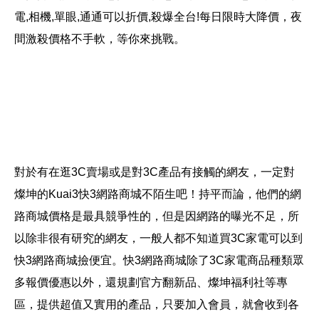
電,相機,單眼,通通可以折價,殺爆全台!每日限時大降價，夜
間激殺價格不手軟，等你來挑戰。
對於有在逛3C賣場或是對3C產品有接觸的網友，一定對
燦坤的Kuai3快3網路商城不陌生吧！持平而論，他們的網
路商城價格是最具競爭性的，但是因網路的曝光不足，所
以除非很有研究的網友，一般人都不知道買3C家電可以到
快3網路商城撿便宜。快3網路商城除了3C家電商品種類眾
多報價優惠以外，還規劃官方翻新品、燦坤福利社等專
區，提供超值又實用的產品，只要加入會員，就會收到各