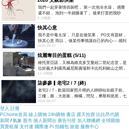
2026 父親節快樂
我們一起穿著情侶裝吧， 第一次泡冷水澡， 感覺
還不錯， 泡到一半就睡著了， 後來打雷把我吵
日前想購入
大家源 UV-LED吸入式捕蚊器 TCY-6302
，問
9 小時前
醒， 手
過幾間經銷商都表示舊款已經賣完，已沒有舊款庫存了，
快其心意
剛好看到燦坤快3網頁上還有賣，就線上預約到門市付款
我不是中毒太深， 只是在做笑果， PO文有題材，
快其心意 而以， 做某些事情讓自己的內心--- 感到
取貨。有的時候這些商品的價格還真的頗殺的，於是乎，
2026-08-07
愉快。
這一款CP值破表的：
大家源 UV-LED吸入式捕蚊器 TCY-
炫麗奪目的蛋糕 (5/11)
6302
，在最近燦坤狂打快3快閃購物日，趁著燦坤快三會
維托里亞諾，又稱為維克多艾曼紐二世紀念堂，是
位於義大利羅馬威尼斯廣場和卡比托利歐山之間，
員特典的時候趕緊下手，超低價限量商品再辛苦也值得！
13 小時前
用以紀念統一義大利統一後的的第一位國
柒參參▎老宅2 / 7 (終)
大家源 UV-LED吸入式捕蚊器 TCY-6302
老宅2 / 7 - 歡迎回家照片裡的人靜靜站在鏡子前。
三樓，廄，大崽蕥，柳橘，閆兒，摩斯和崽崽，七
2026-08-07
個人整整齊齊地站在鏡框之外，如同
登入
註冊
PChome首頁
線上購物
24h購物
書店
露天拍賣
比比昂代購
新聞
/
氣象
股市
個人新聞台
廣告刊登
加入聯播網
全球購物
買賣租屋
支付連
國際連
Pi 拍錢包
旅遊
服務中心