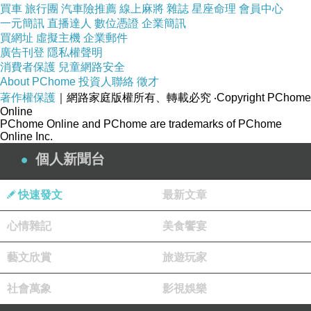
買車
旅行團
汽車險推薦
線上麻將
雜誌
星座命理
會員中心
一元簡訊
直播達人
數位憑證
企業簡訊
買網址
虛擬主機
企業郵件
廣告刊登
隱私權聲明
消費者保護
兒童網路安全
About PChome
投資人聯絡
徵才
著作權保護
｜網路家庭版權所有、轉載必究
‧Copyright PChome
Online
PChome Online and PChome are trademarks of PChome
適用範圍：24坪
Online Inc.
個人新聞台
UV-LED仿生誘蚊燈片，誘蚊波長持久穩定
快速發文
最新文章
心情雜記
美食饗宴
旋風氣流吸拉力有效提升30％，捕蚊效果顯著
藝文欣賞
旅遊玩家
社會萬象
影視娛樂