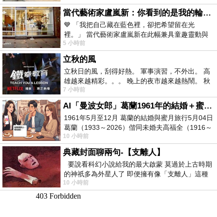
當代藝術家盧嵐新：你看到的是我的輪廓，還是你的故事？——藏在藍色裡的希望與光
💙 「我把自己藏在藍色裡，卻把希望留在光
裡。」 當代藝術家盧嵐新在此幅兼具童趣靈動與
5 小時前
抽象韻味的新作中，用湛藍的羽翼般色塊包覆著
立秋的風
立秋日的風，刮得好熱。 軍事演習，不外出。 高
雄越來越精彩。。。 晚上的夜市越來越熱鬧。 秋
7 小時前
天的風刮得很熱 夜遊消暑熱。。。
AI「曼波女郎」葛蘭1961年的結婚＋蜜月旅行 #戀上老電影 #葛蘭 #粟子
1961年5月至12月 葛蘭的結婚與蜜月旅行5月04日
葛蘭（1933～2026）偕同未婚夫高福全（1916～
10 小時前
2004）乘郵輪赴倫敦6月15日於英國倫敦St.S
典藏封面聊兩句-【支離人】
要說看科幻小說給我的最大啟蒙 莫過於上古時期
的神祇多為外星人了 即便擁有像「支離人」這種
10 小時前
驚世駭俗的神通法門 也未必讀