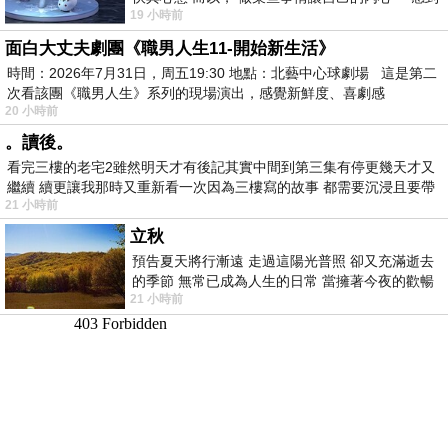
19 小時前
愉快。
面白大丈夫劇團《職男人生11-開始新生活》
時間：2026年7月31日，周五19:30 地點：北藝中心球劇場 這是第二
次看該團《職男人生》系列的現場演出，感覺新鮮度、喜劇感
20 小時前
。讀後。
看完三樓的老宅2雖然明天才有後記其實中間到第三集有停更幾天才又
繼續 續更讓我那時又重新看一次因為三樓寫的故事 都需要沉浸且要帶
21 小時前
有
立秋
預告夏天將行漸遠 走過這陽光普照 卻又充滿逝去
的季節 無常已成為人生的日常 當擁著今夜的歡暢
21 小時前
舒心 轉眼驟成昨日 而明晨 太陽