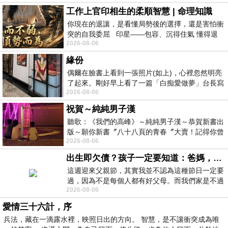
工作上官印相生的柔順智慧 | 命理知識
你現在的退讓，是看懂局勢後的選擇，還是害怕衝
突的自我委屈 印星——包容、沉得住氣 懂得退
2026-08-06
一步觀察，不會
緣份
偶爾在臉書上看到一張照片(如上)，心裡忽然明亮
了起來。剛好早上看了一篇「白痴愛做夢」台長寫
2026-08-06
的貼文，在回顧年輕時瘋狂愛上
祝賀～純純男子漢
聽歌：《我們的高峰》～純純男子漢～恭賀新書出
版～願你新書〞八十八頁的青春〞大賣！記得你曾
2026-08-06
經在我的版留言…「好讚的圖^^感覺大家
出生即欠債？孩子一定要知道：爸媽，其實我不欠你們
這週迎來父親節，其實我並不認為這種節日一定要
過，因為不是每個人都有好父母。而我們家是不過
2026-08-06
節的，平時也沒什麼儀式感，生活趨近冷
愛情三十六計，序
兵法，藏在一滴露水裡，映照日出的方向。 智慧，是不讓衝突成為唯