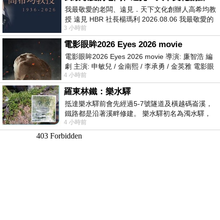
我最敬愛的老闆、遠見．天下文化創辦人高希均教
授 遠見 HBR 社長楊瑪利 2026.08.06 我最敬愛的
3 小時前
老闆、遠見．天下文化創辦人高希均教
電影眼眸2026 Eyes 2026 movie
電影眼眸2026 Eyes 2026 movie 導演: 廉智浩 編
劇 主演: 申敏兒 / 金南熙 / 李承勇 / 金英雅 電影眼
4 小時前
眸2026描述攝影師徐珍因遺
羅東林鐵：樂水驛
抵達樂水驛前會先經過5-7號隧道及橫越碼崙溪，
鐵路都是沿著溪畔修建。 樂水驛初名為濁水驛，
4 小時前
但因與臺鐵集集線車站同名，於1953