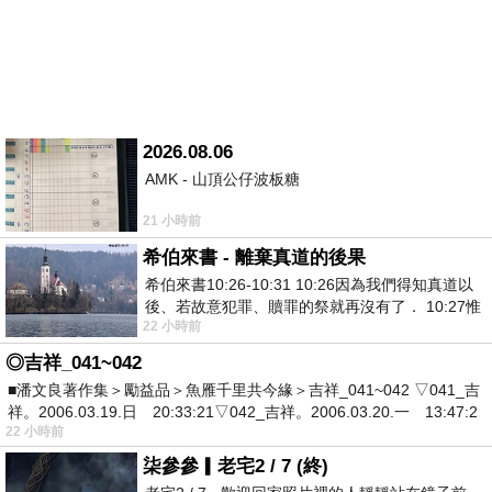
2026.08.06
AMK - 山頂公仔波板糖
21 小時前
希伯來書 - 離棄真道的後果
希伯來書10:26-10:31 10:26因為我們得知真道以
後、若故意犯罪、贖罪的祭就再沒有了． 10:27惟
22 小時前
有戰懼等候審判和那燒滅眾敵人的烈火
◎吉祥_041~042
■潘文良著作集＞勵益品＞魚雁千里共今緣＞吉祥_041~042 ▽041_吉
祥。2006.03.19.日 20:33:21▽042_吉祥。2006.03.20.一 13:47:2
22 小時前
柒參參▎老宅2 / 7 (終)