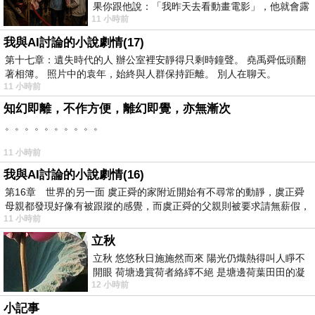
果你跟他說：「我昨天去看動畫電影」，他就會露
11 小時前
出一種慈祥的微笑，然後問你是不是陪小
我與AI討論的小說劇情(17)
第十七章：遺失時代的人 辦公室裡安靜得只剩時鐘聲。 堯禹舜低頭翻
著相簿。 照片中的袁年，始終與人群保持距離。 別人在聊天。
11 小時前
知幻即離，不作方便，離幻即覺，亦無漸次
。。。。。。。。。。
11 小時前
我與AI討論的小說劇情(16)
第16章 世界的另一面 虞正舜的家附近開始有不尋常的動靜，虞正舜
母親都發現好像有被跟蹤的感覺，而虞正舜的父親則被要求請無薪假，
11 小時前
立秋
立秋 悠悠秋日施施然而來 陽光仍熾熱得叫人睜不
開眼 荷塘邊賞荷者絡繹不絕 是塘邊荷葉田田的凝
12 小時前
望 風中飄逸的是映日荷花別樣紅
小記事