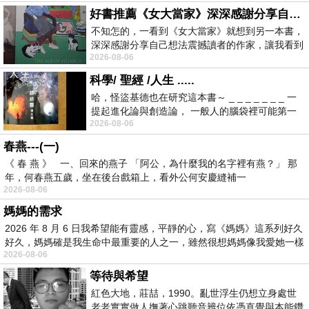
好書推薦《女大當家》深深感謝分享自己想法震撼讀者的作家，讓我看到不同樣貌的家庭！
不知怎的，一看到《女大當家》就想到另一本書，
深深感謝分享自己想法震撼讀者的作家，讓我看到
2026-08-06
不同樣貌的家庭！ 《女大
科學/ 聖經 /人生 .....
哈，怪盜基德也在研究這本書～ _ _ _ _ _ _ _ 一
提起進化論與創造論， 一般人的腦袋裡可能第一
2026-08-06
時間就有「 進化論很科
春燕---(一)
《 春 燕 》 一、回來的燕子 「阿公，為什麼我的名字裡有燕？」 那
年，何春燕五歲，坐在後台戲箱上，看外公何安慶縫補一
2026-08-06
媽媽的需求
2026 年 8 月 6 日我希望能有靈感，平靜的心，寫《媽媽》這系列好久
好久，媽媽確是我生命中最重要的人之一，雖然很想媽媽像我愛她一樣
2026-08-06
等待與希望
紅色大地，莊喆，1990。亂世浮生仍想立身處世
老老實實做人撫著心跳聽音辨位依憑直覺與本能鑽