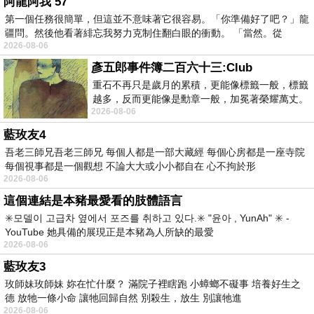
阿龍阿我 57
第一個任務很簡單，但這並不意味著它很容易。「你準備好了吧？」龍
疆問。然後他看著緋忘我努力克制住翻白眼的衝動。 「當然。從
2026-08-06
彥五郎事件簿二百六十三:Club
重石不再只是歲月的累積，更能像標籤一般，標籤
越多，反而更能像是勳章一般，加冕著榮耀萬丈。
2026-08-06
習慣一如縱容，成了再難輕輕放下的罪證
藍玫友4
吾老三師兄吾老三師兄 每個人都是一部大藏經 每個心房都是一座寺院
每個視事都是一個觀想 不論大大或小小都自在 心不拘於形
2026-08-06
這個連結是本豬最愛看的肢體語言
✳️모델이 고급차 옆에서 포즈를 취하고 있다.✳️ "윤아 , YunAh" ✳️ -
YouTube 她具備的展現正是本豬為人所缺的最愛
2026-08-06
藍玫友3
玫師妹玫師妹 妳在忙什麼？ 滿院子裡瞎跑 小蟑螂不礙事 培養好生之
德 放牠一條小命 讓牠回歸自然 別殺生，放生 別讓牠進
2026-08-06