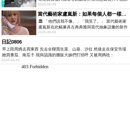
2026-08-06
向裂隙的亮處探索另一個心聲另一個共鳴的
當代藝術家盧嵐新：如果每個人都一樣，這世界該有多無聊？
🏛️ 「他們說我不像。」「我笑了。」 當代藝術家
盧嵐新在此幅兼具古典典雅與當代抽象語彙的新作
2026-08-06
中，以沈靜的藍色空間為背景，描繪了
日記0806
早上陪周媽去買東西 先去全聯買生菜、山葵、沙拉 然後走在保安市場
她買番茄、南瓜子 我與認識的攤販大姊們打招呼 又被周媽唸：
2026-08-06