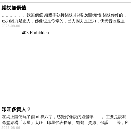
錫杖無價值
。。。。。。我無價值 須親手執持錫杖才得以滅除煩惱 錫杖你修的，
己力因力是正力，佛像也是你修的，己力因力是正力，佛光普照也是
2026-08-06
印旺多貴人？
在網上隨便玩了個 ai 算八字，感覺好像說的還蠻準……。主要是說我
命盤結構「印星」太旺，印星代表長輩、知識、資源、保護……等，所
2026-08-06