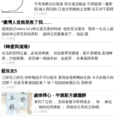
可有海豚白白靠攏 再次遙迢氣旋 可再饒過一遍窮
弱 雖人間活動 已達文明極致之浪費 但又何干質樸
12 小時前
者 只能白白陪葬
*臺灣人造衛星救了我……
趙德恕(Zoldos Ur.)神父還活著的時候: 他怕見太陽光 我有一次去上趙
德恕神父研究所的課程， 趙神父把窗簾放下， 他說:陽
13 小時前
《蜂蜜與漣漪》
生活的苦悶之處，必有其蜂蜜。 你說要學習蜜獾，毫不畏懼地 直搗蜂
窩，才能親嚐。 甚至練一身鐵布衫、金鐘罩， 在暴風雨來襲
13 小時前
藍玫友5
三師兄三師兄 你昨晚說不可以殺生 要我放過蟑螂給生路 今天的燉大肉
怎辦？ 你是否要虔誠茹素？ 蛤？別說師妹愛記仇 我希望
13 小時前
歲律禪心 - 半塘新月朦朧醉
來到了立秋 ， 意味著夏天即將過去 ， 秋 ，揪也
， 物於此而揪歛 ， 與格友分享此立秋聯。
13 小時前