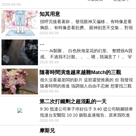
2026-08-06
仞的懸崖上，有一座遮天蔽
知其用意
招呼完後看著妳， 發現眼神又偏移， 有時像是看
胸肌， 有時像是看肚臍。 眼神刻意不交集， 對視
2026-08-06
視線不對齊， 讓我很難不
…
⋯⋯ Ai製圖 。 白色秋海棠花的幻形。 整體很Ai質
感。 不過我不討厭。 。 ... 嗯，我滿意了！ 。 🐻
2026-08-06
昨中
隨著時間演進越來越難Match的三觀
很久沒看葳老闆的影片 這部還蠻推薦的 但 我發現
隨著時間的推進 強調個人自由不忍耐 想要找三觀
2026-08-06
接近的不要說對象 連朋友都超
第二次打鐵劑之超混亂的一天
9:30 抵達公司車子停好位子 9:40 從公司騎腳踏車
抵達台安醫院 10:10 聽取血液報告。原來我吃進
2026-08-06
去的 B12 彌可保並非沒有吸收而是超
摩斯兄