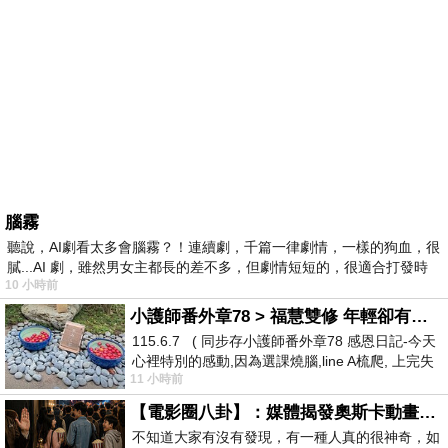
腦霧
聽說，AI劇看太多會腦霧？！連續劇，千篇一律劇情，一樣的狗血，很
膩...AI 劇，雖然男女主都長的差不多，但劇情短短的，很適合打發時
10 小時前
小護師番外章78 > 福慧雙修 年輕卻有個老靈魂 ㄑ金剛經〉podcast
115.6.7 ( 同步存小護師番外章78 感恩日記-今天
心裡特別的感動,因為選課燒腦,line A梳爬, 上完失
11 小時前
智課的她,特來傾
【電影圈八卦】：媒體揭發奧斯卡動畫項目投票醜聞！好萊塢為什麼看不起動畫電影？
不知道大家有沒有發現，有一種人真的很神奇，如