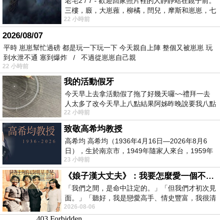
老宅2 / 7 - 歡迎回家照片裡的人靜靜站在鏡子前。
三樓，廄，大崽蕥，柳橘，閆兒，摩斯和崽崽，七
22 小時前
個人整整齊齊地站在鏡框之外，如同
2026/08/07
平時 崽崽幫忙過磅 都是玩一下玩一下 今天親自上陣 整個又被崽崽 玩
到水泄不通 塞到爆炸 / 不過從崽崽自己親
22 小時前
我的活動假牙
今天早上去拿活動假了拖了好幾天囉~~禮拜一去
人太多了改今天早上八點結果阿姊昨晚說要我八點
22 小時前
去西螺農會~回到莿桐都8點半多了
致敬高希均教授
高希均 高希均（1936年4月16日—2026年8月6
日），生於南京市，1949年隨家人來台，1959年
23 小時前
赴美深造並取得經濟發展博士學位。曾任
《娘子漢大丈夫》：我要怎麼愛一個不存在的人？
「我們之間，是命中註定的。」「但我們才初次見
面。」「聽好，我是戀愛高手、情史豐富，我很清
2026-08-06
楚這種感覺，你我之間的那種感覺，現