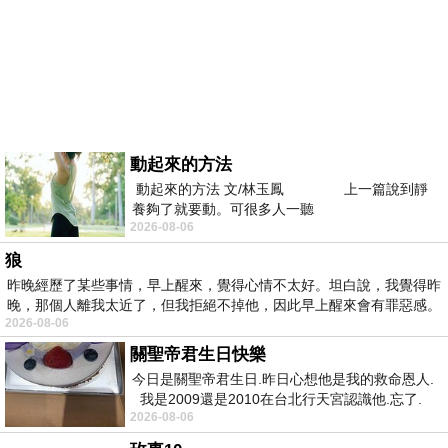
動起來的方法
動起來的方法 文/林玉鳳 上一篇說到靜
養夠了就要動。可很多人一聽
2026-08-06
狼
昨晚經歷了某些事情，早上醒來，覺得心情不太好。坦白說，我覺得昨
晚，那個人離我太近了，但我拒絕不掉他，因此早上醒來會有罪惡感。
2026-08-06
關聖帝君生日快樂
今日是關聖帝君生日.昨日心想他是我的救命恩人.
我是2009還是2010在台北行天宮認識他.忘了.
2026-08-06
一個奇摩交友的網友學