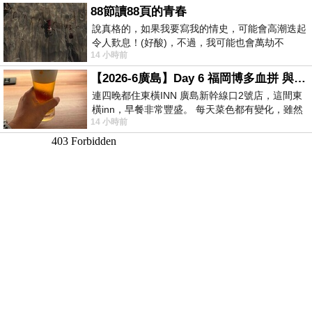
88節讀88頁的青春
說真格的，如果我要寫我的情史，可能會高潮迭起
令人歎息！(好酸)，不過，我可能也會萬劫不
14 小時前
復...，每天跪鍵盤還是被判了花心的罪
【2026-6廣島】Day 6 福岡博多血拼 與機場接送少年司機深夜對談
連四晚都住東橫INN 廣島新幹線口2號店，這間東
橫inn，早餐非常豐盛。 每天菜色都有變化，雖然
14 小時前
看到工作人員拿出料理包加熱，但