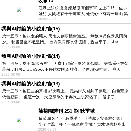
玫事10
江湖上紛紛擾擾 總是沒有個事實 世上不只一位小
娃兒 人間總有千千萬萬人 他們心中有著一座山 梁
2026-08-06
山佛山泰華衡恆嵩 一山之高
我與AI討論的小說劇情(15)
第十五章：被決定的壞人 天命文創頂樓會議室。 氣氛冷得像暴風雨前
夕。 秘書甚至不敢進門。 因為教育部長曾德隆，親自來了。 &m
2026-08-06
我與AI討論的小說劇情(14)
第十四章：炎王降臨 夜裡。 天堂工作室只剩冷氣低鳴。 堯禹舜坐在螢
幕前，盯著DreamSeed不停跳動的資料流。 門忽然被推開。 堯天
2026-08-06
我與AI討論的小說劇情(13)
第十三章：被扭曲的真相 那天晚上。 堯禹舜又回到了夢境。 白色荒原
依舊寂靜。 但這一次，天空漂浮的不再只是玩家名字。 還多了
2026-08-06
葡萄園詩刊 251 期 秋季號
葡萄園 251 期 秋季號 1 《詩寫大安森林公園》
少了喧囂，多了一份綠意 難能可貴水泥叢林多出
2026-08-06
一