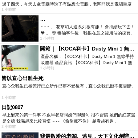
過了四天，今天去拿電腦時說了有點想念電腦，老闆問我是電腦重度
1 小時前
…
⋯⋯ 。 花草幻人這系列很有趣！ 會持續玩下去！
🧡 。 🐻 毒油事件後，我很在意之後用油的採買。
1 小時前
前天購買了我之前就很愛
開箱｜【KOCA科卡】Dusty Mini 1 無線手持吸塵器
產品名稱：【KOCA科卡】Dusty Mini 1 無線手持
吸塵器 產品資訊 【KOCA科卡】Dusty Mini 1 無
1 小時前
線手持吸塵器評語： 能吸、能吹兼具兩
皆以直心出離生死
直心念我生已盡梵行已立所作已辦不受後有，直心念我已斷不復更斷。
1 小時前
日記0807
早上醒來的第一件事 不跟早餐店阿姨們聊幾句 很不習慣 她們的紅茶還
是全糖 我喝起來比較習慣 ~~~ 《偷偷藏不住》 越看越有趣，
2 小時前
我最敬愛的老闆、遠見．天下文化創辦人高希均教授