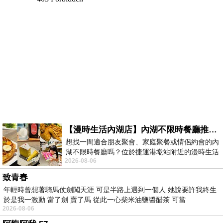
【漫時生活內湖店】內湖不限時餐廳推薦｜捷運港墘站美食，聚餐、約會、家庭聚會首選，正餐甜點一次滿足
想找一間適合朋友聚會、家庭聚餐或情侶約會的內
湖不限時餐廳嗎？位於捷運港墘站附近的漫時生活
2026-08-06
內湖店，從捷運站步行約4分鐘即可抵
致青春
年輕時曾想著騎馬仗劍闖天涯 可是半路上遇到一個人 她說要許我終生
於是我一激動 當了劍 賣了馬 從此一心柴米油鹽醬醋茶 可當
2026-08-06