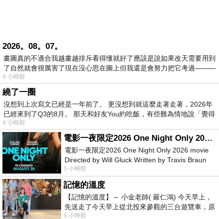
2026。08。07。
畫圖真的不適合我越畫越排斥看得懂就好了應該是說如果改天需要用到
了自然就會很厲害了現在沒心思在圖上但我還是會努力把它考過———
4 小時前
繞了一圈
沒想到上次寫文已經是一年前了。 更沒想到就這麼走著走著，2026年
已經來到了Q3的8月。 那天和好友You約吃飯，有些難為情地說「覺得
4 小時前
電影一夜限定2026 One Night Only 2026 movie
電影一夜限定2026 One Night Only 2026 movie
Directed by Will Gluck Written by Travis Braun
5 小時前
Starring Monica Barbaro
記憶的溫度
【記憶的溫度】～ 小金老師( 嚴仁鴻) 今天早上，
先送走了今天早上從北投來參觀的三台遊覽車，原
5 小時前
以為展場已經差不多要安靜下來，卻發