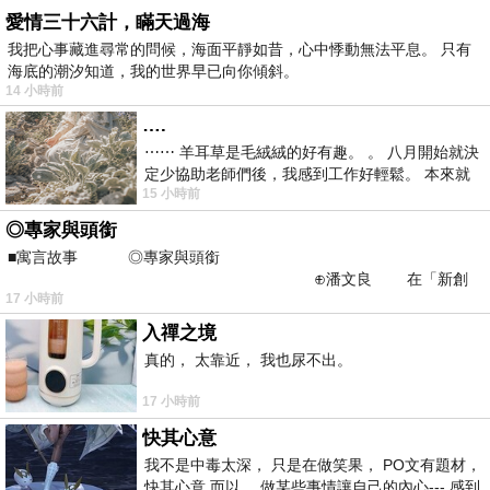
愛情三十六計，瞞天過海
我把心事藏進尋常的問候，海面平靜如昔，心中悸動無法平息。 只有
海底的潮汐知道，我的世界早已向你傾斜。
14 小時前
….
⋯⋯ 羊耳草是毛絨絨的好有趣。 。 八月開始就決
定少協助老師們後，我感到工作好輕鬆。 本來就
15 小時前
不是我的工作啊。 真
◎專家與頭銜
■寓言故事 ◎專家與頭銜
⊕潘文良 在「新創
17 小時前
之谷」裡——
入禪之境
真的， 太靠近， 我也尿不出。
17 小時前
快其心意
我不是中毒太深， 只是在做笑果， PO文有題材，
快其心意 而以， 做某些事情讓自己的內心--- 感到