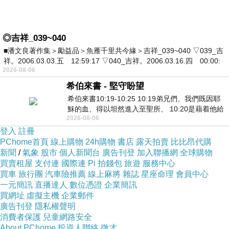
◎吉祥_039~040
■潘文良著作集＞勵益品＞魚雁千里共今緣＞吉祥_039~040 ▽039_吉
祥。2006.03.03.五 12:59:17 ▽040_吉祥。2006.03.16.四 00:00:
2026-08-06
希伯來書 - 堅守盼望
希伯來書10:19-10:25 10:19弟兄們、我們既因耶
穌的血、得以坦然進入至聖所、 10:20是藉着他給
2026-08-06
我們開了一條又新又活的路從幔子經過
登入
註冊
PChome首頁
線上購物
24h購物
書店
露天拍賣
比比昂代購
新聞
/
氣象
股市
個人新聞台
廣告刊登
加入聯播網
全球購物
買賣租屋
支付連
國際連
Pi 拍錢包
旅遊
服務中心
買車
旅行團
汽車險推薦
線上麻將
雜誌
星座命理
會員中心
一元簡訊
直播達人
數位憑證
企業簡訊
買網址
虛擬主機
企業郵件
廣告刊登
隱私權聲明
消費者保護
兒童網路安全
About PChome
投資人聯絡
徵才