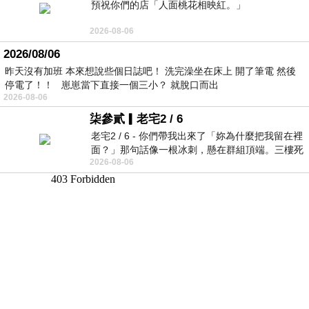
預祝你們的店「人面桃花相映紅。」
2026-08-06
2026/08/06
昨天沒有加班 本來想說些個日誌吧！ 洗完澡坐在床上 開了筆電 然後
停電了！！ 崽崽當下直接一個三小？ 就脫口而出
2026-08-06
柒參貳▎老宅2 / 6
老宅2 / 6 - 你們帶我出來了「妳為什麼把我留在裡
面？」那句話像一根冰刺，懸在群組頂端。三樓死
2026-08-06
死盯著照片裡的人。那個人確實站在