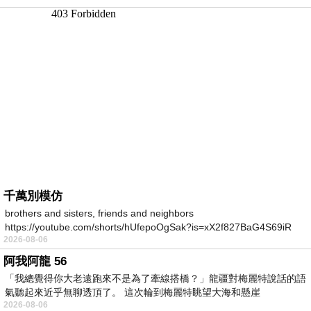
千萬別模仿
brothers and sisters, friends and neighbors
https://youtube.com/shorts/hUfepoOgSak?is=xX2f827BaG4S69iR
2026-08-06
https
阿我阿龍 56
「我總覺得你大老遠跑來不是為了牽線搭橋？」龍疆對梅麗特說話的語
氣聽起來近乎無聊透頂了。 這次輪到梅麗特眺望大海和懸崖
2026-08-06