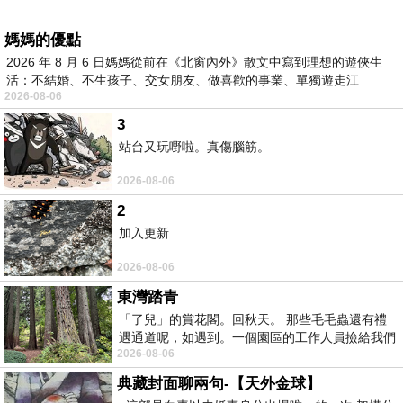
媽媽的優點
2026 年 8 月 6 日媽媽從前在《北窗內外》散文中寫到理想的遊俠生
活：不結婚、不生孩子、交女朋友、做喜歡的事業、單獨遊走江
2026-08-06
湖⋯⋯，
3
站台又玩嘢啦。真傷腦筋。
2026-08-06
2
加入更新......
2026-08-06
東灣踏青
「了兒」的賞花閣。回秋天。 那些毛毛蟲還有禮
遇通道呢，如遇到。一個園區的工作人員撿給我們
2026-08-06
細賞。
典藏封面聊兩句-【天外金球】