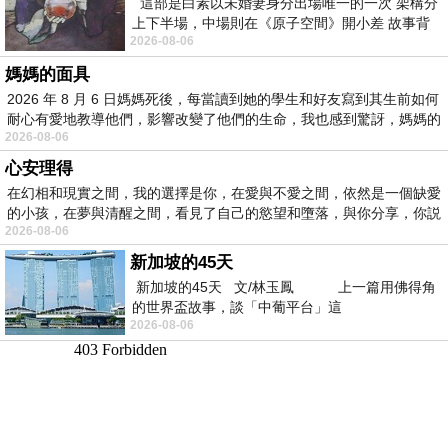
這部是白素以未婚妻身分出場唯一的一次 架構分
上下半場，中場則在《原子空間》開小差 故事背
2026-08-06
景影射西藏境外流亡 地下組織
媽媽的面具
2026 年 8 月 6 日媽媽死後，每當讀到她的學生和好友寫到其生前如何
耐心有愛地教導他們，影響改變了他們的生命，我也感到驚訝，媽媽的
2026-08-06
心安理得
在幻相和現實之間，我的選擇是你，在愛與不愛之間，依然是一個缺愛
的小孩，在夢與清醒之間，看見了自己的慾望和墮落，與你分享，你説
2026-08-06
新加坡的45天
新加坡的45天 文/林玉鳳 上一篇用佛得角
的世界盃故事，談「中葡平台」這
2026-08-06