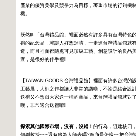
產業的優質美學及競爭力為目標，著重市場的行銷機
機。
既然叫「台灣禮品館」裡面必然有許多具有台灣特色
禮的紀念品，就讓人好想逛唷，一走進台灣禮品館就
造，而且裡面都隨處可見頂級工藝、創意設計的良品
宜，是很好的伴手禮!!
【TAIWAN GOODS 台灣禮品館】裡面有許多
工藝展，大師之作都讓人非常的讚嘆，不論是結合設
送禮又不想跟大家送一樣的商品，來台灣禮品館就對
嘆，非常適合送禮唷!!
探索其他國際市場，沒有，沒錯！
的行為，阻建核四，
個副教授~~~還有臉為人師表嗎?廠商是怎樣~~把台