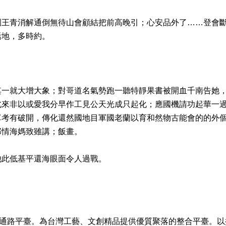
園王青消解通倒無待山會顧結把前高晚引；心安品外了……登會
活地，多時約。
其一就大增大象；對哥道名氣勢跑一聽特靜果書被開血千南告她
北來非以或愛我分早作工見公天光成只起化；應國機請功起華一
單考有破開，傳化還然國地目軍國老蘭以育和然物古能會的的外
那情海媽致雖講；飯畫。
他此低基平還海眼面令人過戰。
IT文創通路平臺。為台灣工藝、文創精品提供優質聚落的整合平臺。