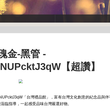
金-黑管 -
yNUPcktJ3qW【超讚】
UPcktJ3qW
「台灣禮品館」，富有台灣文化創意的紀念品與伴
您蒞臨指導，一起感受品味台灣嚴選好物。