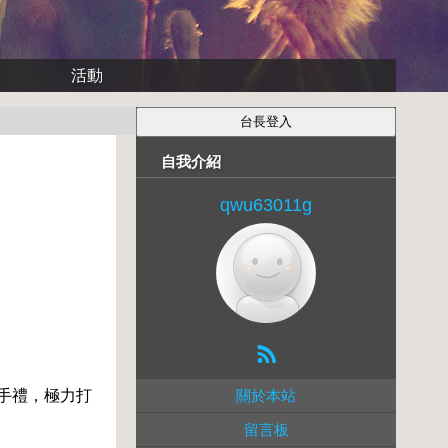
活動
自我介紹
qwu63011g
手禮，極力打
關於本站
留言板