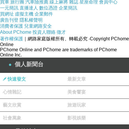
買車
旅行團
汽車險推薦
線上麻將
雜誌
星座命理
會員中心
箱！
一元簡訊
直播達人
數位憑證
企業簡訊
買網址
虛擬主機
企業郵件
廣告刊登
聲寶運用近「百」年的經驗，積極參與網路購物平台，利
隱私權聲明
消費者保護
兒童網路安全
用過去的經驗及優勢，醞孕「利」害的團隊，打造一個最
About PChome
投資人聯絡
徵才
專業及最優惠的購物平台，在競爭激烈的「市」場裡，以
著作權保護
｜網路家庭版權所有、轉載必究
‧Copyright PChome
Online
領導者的姿態運用優厚的實力，讓消費者以最合理的預
PChome Online and PChome are trademarks of PChome
Online Inc.
算，購買最優質的商品，象徵在在「百利市」裡，處處都
個人新聞台
是夠意思的小巧思。
快速發文
最新文章
e-payless百利市購物中心為一綜合性線上購物網站，全站
包含家電影音、3C數位、食品票券、生活用品、婦幼長
心情雜記
美食饗宴
青、流行精品、戶外汽機車共7大館，開站2年商品數量已
藝文欣賞
旅遊玩家
達8萬件，數據顯示產品成長率榮獲台灣前20大電商冠
社會萬象
軍，2017年上架商品數目標30萬件，希望提供消費者更多
影視娛樂
的選擇、一站解決所有生活所需。