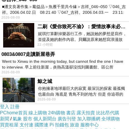
■潘文良著作集＞勵益品＞魚雁千里共今緣＞吉祥_046~050 ▽046_吉
挾全台上千家實體經銷商優勢，本土家電品牌聲寶集團推
祥。2006.04.02.日 08:21:40 ▽047_吉祥。2006.04.03.一 23:11:
出「e-Payless百利市購物中心」電子商務網站，結合旗下
2026-08-09
千家經銷商、上新聯晴3C連鎖店優勢，將利用這些經銷店
二刷《愛你致死不渝》：愛情故事未必是浪漫故事
面成為社區內的「市民小棧」，直接為消費者解決問題。
妮琪打算辭掉樂器行工作，她說她的夢想是寫作，
並提及她的創作內容。貝爾說原來她想寫浪漫故
消費者線上購物除了可選擇宅配、超商自取之外，也可至
22 小時前
事，妮琪回應：「不是浪漫故事，是愛情
線下經銷店面市民小棧取貨，或由市民小棧配送安裝。如
0803&0807走讀新屋巷弄
此一來，也可增加經銷商額外收入，並提高商品詢問度與
Went to Xinwu in the morning today, but cannot find the one I have
to interview. 早上前往新屋，炎熱高溫卻沒找到圖書館、區公所
到店人潮，共創雙贏～
2026-08-09
鯨之城
百利市e-payless每日限殺挑戰最低價，每日一物 24h 挑戰
你抱擁著地球最巨大的寂寞 最深沉的探索 最孤獨
也最自由 海底是 青鳥不到的地方 但是 你追尋的
市場最低價，特殊價格。數量有限。每日11點換檔！
2026-08-09
幸福 可以比珍珠更
登入
註冊
PChome首頁
線上購物
24h購物
書店
露天拍賣
比比昂代購
百利市e-payless刷卡送1000元回饋金，月刷月好康，中
新聞
/
氣象
股市
個人新聞台
廣告刊登
加入聯播網
全球購物
信卡最高回饋1000元，月刷月有禮，台銀卡刷滿額就送烤
買賣租屋
支付連
國際連
Pi 拍錢包
旅遊
服務中心