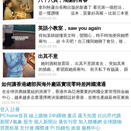
八十八頁，飛揚的青春
拿到秋蘆台長剛出版的新書了 看完第一個想法，
是一聲讚嘆 這本，質量好高喔 ~ 比前三本更
日前想購入
【鐵三角】小巧和出色的解析度耳塞式耳掛耳
2026-08-05
勝一
麥ATH-COL150iS-白色[ATH-COL150iS/白].
，問過幾間經
英語小教室，saw you again
銷商都表示舊款已經賣完，已沒有舊款庫存了，剛好看到
得知某師姐懂英文時，蠻開心，時不時地便與她嘮
兩句…… @ 今天吧！在三樓與她聊了會兒，後，
【e-payless 百利市購物中心】網頁上還有賣，不但比較
2026-08-05
下二樓居然又撞到她，於是
便宜還可以刷卡分期。有的時候這些商品的價格還真的頗
出其不意
殺的，於是乎，這一款CP值破表的：
【鐵三角】小巧和出
她到酒精放置區， 出其不意跟進去， 突如其來
的插曲， 希望跟她搭兩句。 前天私下有協議， 跟
色的解析度耳塞式耳掛耳麥ATH-COL150iS-白色[ATH-
2026-08-05
著阿弟丟拉基
COL150iS/白].
，網路上爬文一下，發現很多部落客都給滿
如何讓香港總部與海外廠區實現零時差跨國溝通
高的評價，看來值得入手，不管了，就刷下去吧！
在全球供應鏈重組的浪潮下，香港作為亞洲重要的跨國企業管理與金融
中心，越來越多企業選擇將決策總部設於香港，並將生產線延伸至東南
2026-08-05
【鐵三角】小巧和出色的解析度耳塞式耳掛耳
登入
註冊
麥ATH-COL150iS-白色[ATH-COL150iS/白].
PChome首頁
線上購物
24h購物
書店
露天拍賣
比比昂代購
新聞
/
氣象
股市
個人新聞台
廣告刊登
加入聯播網
全球購物
買賣租屋
支付連
國際連
Pi 拍錢包
旅遊
服務中心