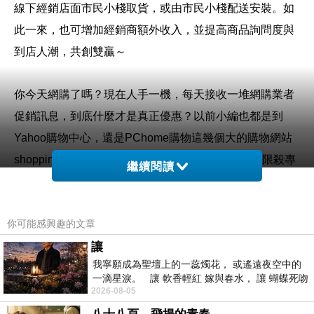
線下經銷店面市民小棧取貨，或由市民小棧配送安裝。如
此一來，也可增加經銷商額外收入，並提高商品詢問度與
到店人潮，共創雙贏～
你今天網購了嗎？現在人手一機，每天接收一堆網購業者
促銷訊息，到底什麼才是真正優惠？以前小編也都是到
Yahoo購物中心，還是PChome購物這幾個大的購物網站
shopping，最近發現「百利市購物中心」規畫每日限殺專
繼續閱讀
區，精選熱門話題商品每日黃金促銷24小時提供「超殺
價」的好康購，深受消費者喜愛和推薦呢！
你可能感興趣的文章
購買3C商品，除了考量價格以外，售後服務也是很重要
讓
我寧願成為聖壇上的一蕊燭花， 或遙遠夜空中的
的，【e-payless 百利市購物中心】聲寶集團擁有全台密
一滴星淚。 讓 軟香輕紅 嫁與春水， 讓 蝴蝶死吻
集的實體門市，讓你不用擔心後續的維修問題，不然縱使
2026-08-05
夏日最後一瓣玫瑰， 讓
價格再便宜，日後求助無門，也是十分惱人的，是吧！