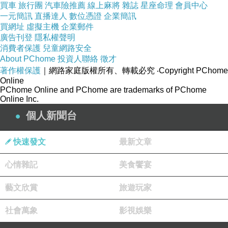
買車
旅行團
汽車險推薦
線上麻將
雜誌
星座命理
會員中心
一元簡訊
直播達人
數位憑證
企業簡訊
買網址
虛擬主機
企業郵件
廣告刊登
隱私權聲明
消費者保護
兒童網路安全
About PChome
投資人聯絡
徵才
著作權保護
｜網路家庭版權所有、轉載必究
‧Copyright PChome
Online
PChome Online and PChome are trademarks of PChome
Online Inc.
設計小巧的耳塞式耳機
個人新聞台
快速發文
最新文章
全面而富質感的低音
心情雜記
美食饗宴
藝文欣賞
旅遊玩家
配有兩個橢圓掛環
社會萬象
影視娛樂