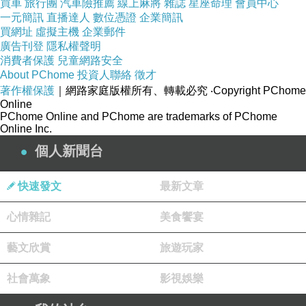
買車
旅行團
汽車險推薦
線上麻將
雜誌
星座命理
會員中心
眼睛及陽光
一元簡訊
直播達人
數位憑證
企業簡訊
照射處
買網址
虛擬主機
企業郵件
廣告刊登
隱私權聲明
消費者保護
兒童網路安全
產品顏色及
About PChome
投資人聯絡
徵才
著作權保護
｜網路家庭版權所有、轉載必究
‧Copyright PChome
大小可能會
Online
因網頁呈現
PChome Online and PChome are trademarks of PChome
Online Inc.
與拍攝關係
個人新聞台
產生差異，
商品示意圖
快速發文
最新文章
僅供參考，
商品依實際
心情雜記
美食饗宴
供貨樣式為
藝文欣賞
旅遊玩家
準
社會萬象
影視娛樂