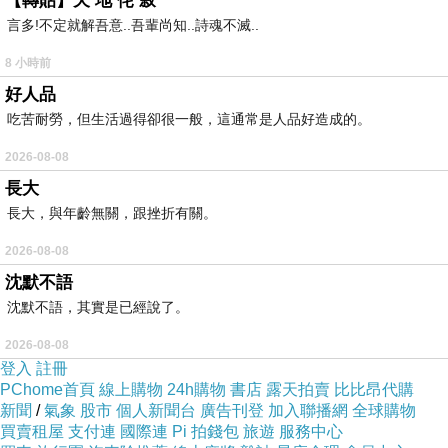
【轉貼】天 地 侘 寂
勻塗抹在濕
言多!不定就解吾意..吾輩尚知..詩魂不滅..
髮上，再輕
8 小時前
輕按摩清潔
好人品
頭皮及髮
吃苦耐勞，但生活過得卻很一般，這通常是人品好造成的。
絲，之後以
2026-08-08
溫水徹底沖
長大
淨即可
長大，與年齡無關，跟挫折有關。
2026-08-08
【注意事
沈默不語
項】
沈默不語，其實是已經說了。
大小瓶附壓
2026-08-08
登入
註冊
頭
PChome首頁
線上購物
24h購物
書店
露天拍賣
比比昂代購
新聞
/
氣象
股市
個人新聞台
廣告刊登
加入聯播網
全球購物
買賣租屋
支付連
國際連
Pi 拍錢包
旅遊
服務中心
避免接觸於