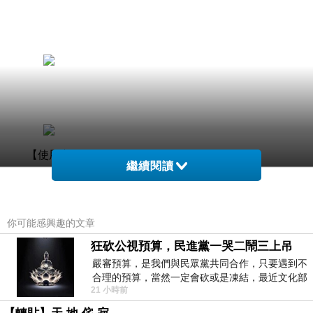
【使用方
繼續閱讀
式】
先將頭髮充
你可能感興趣的文章
分潤濕，取
狂砍公視預算，民進黨一哭二鬧三上吊
適量的洗髮
嚴審預算，是我們與民眾黨共同合作，只要遇到不
合理的預算，當然一定會砍或是凍結，最近文化部
乳以雙手揉
21 小時前
要編列公視和Taiwan plus預算，在110年
搓起泡後,均