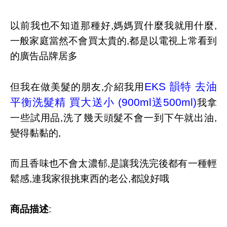
以前我也不知道那種好,媽媽買什麼我就用什麼,
一般家庭當然不會買太貴的,都是以電視上常看到
的廣告品牌居多
EKS 韻特 去油
但我在做美髮的朋友,介紹我用
平衡洗髮精 買大送小 (900ml送500ml)
我拿
一些試用品,洗了幾天頭髮不會一到下午就出油,
變得黏黏的,
而且香味也不會太濃郁,是讓我洗完後都有一種輕
鬆感,連我家很挑東西的老公,都說好哦
商品描述
: