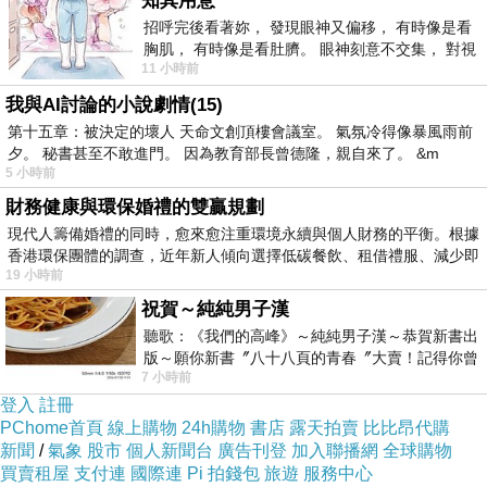
知其用意
招呼完後看著妳， 發現眼神又偏移， 有時像是看
胸肌， 有時像是看肚臍。 眼神刻意不交集， 對視
11 小時前
視線不對齊， 讓我很難不
我與AI討論的小說劇情(15)
第十五章：被決定的壞人 天命文創頂樓會議室。 氣氛冷得像暴風雨前
夕。 秘書甚至不敢進門。 因為教育部長曾德隆，親自來了。 &m
5 小時前
▲ 湯姆克蘭西:全境封鎖 特遣部隊機 頂級電競主機之王 I7
財務健康與環保婚禮的雙贏規劃
6700/GTX980TI/240G SSD/16G D4 的實物拍攝
現代人籌備婚禮的同時，愈來愈注重環境永續與個人財務的平衡。根據
香港環保團體的調查，近年新人傾向選擇低碳餐飲、租借禮服、減少即
19 小時前
跟大家說
湯姆克蘭西:全境封鎖 特遣部隊機 頂級
祝賀～純純男子漢
電競主機之王 I7 6700/GTX980TI/240G
聽歌：《我們的高峰》～純純男子漢～恭賀新書出
SSD/16G D4
現在真的很夯
版～願你新書〞八十八頁的青春〞大賣！記得你曾
7 小時前
經在我的版留言…「好讚的圖^^感覺大家
登入
註冊
價格不錯的時候就要快下手
PChome首頁
線上購物
24h購物
書店
露天拍賣
比比昂代購
新聞
/
氣象
股市
個人新聞台
廣告刊登
加入聯播網
全球購物
買賣租屋
支付連
國際連
Pi 拍錢包
旅遊
服務中心