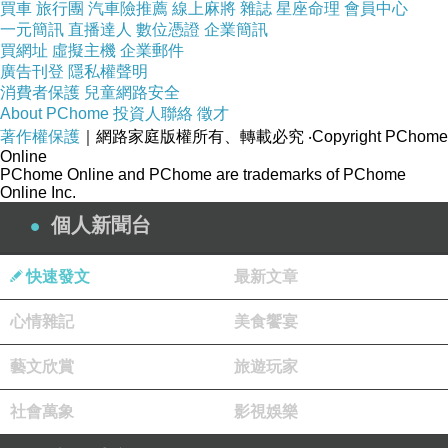
有可能下一秒就缺貨了！
買車
旅行團
汽車險推薦
線上麻將
雜誌
星座命理
會員中心
一元簡訊
直播達人
數位憑證
企業簡訊
買網址
虛擬主機
企業郵件
其他細節
★寫在這邊★
廣告刊登
隱私權聲明
消費者保護
兒童網路安全
About PChome
投資人聯絡
徵才
有興趣的話就連進去看看囉！
著作權保護
｜網路家庭版權所有、轉載必究
‧Copyright PChome
Online
PChome Online and PChome are trademarks of PChome
↓↓↓限量特惠的優惠按鈕↓↓↓
Online Inc.
個人新聞台
快速發文
最新文章
【 湯姆克蘭西:全境封鎖 特遣部隊機 頂級電競
心情雜記
美食饗宴
主機之王 I7 6700/GTX980TI/240G SSD/16G
D4 】
藝文欣賞
旅遊玩家
社會萬象
影視娛樂