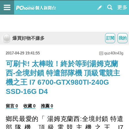
爆買好物不嫌多
訂閱
我的
2017-04-29 19:41:55
quz40ln43g
可刷卡! 太棒啦！終於等到湯姆克蘭
西-全境封鎖 特遣部隊機 頂級電競主
機之王 I7 6700-GTX980TI-240G
SSD-16G D4
留言 0
收藏 0
推薦 0
鄉民最愛的「 湯姆克蘭西:全境封鎖 特遣
部隊機 頂級電競主機之王 I7