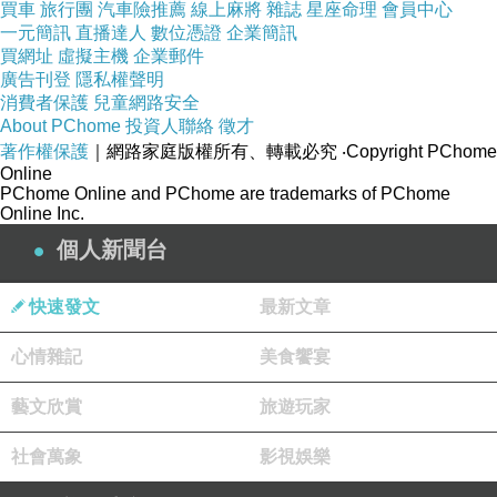
買車
旅行團
汽車險推薦
線上麻將
雜誌
星座命理
會員中心
●發熱迅速、受熱均勻，LED電源顯示燈
一元簡訊
直播達人
數位憑證
企業簡訊
買網址
虛擬主機
企業郵件
廣告刊登
隱私權聲明
價格
●內建電池可以USB方式充電，重複使用經濟又環保
消費者保護
兒童網路安全
About PChome
投資人聯絡
徵才
比較ptt
著作權保護
｜網路家庭版權所有、轉載必究
‧Copyright PChome
Online
PChome Online and PChome are trademarks of PChome
Online Inc.
個人新聞台
快速發文
最新文章
從外觀開始治癒你冷冷的心，暖暖熱意滑入心
心情雜記
美食饗宴
底，
藝文欣賞
旅遊玩家
人生中空虛寂寞冷生理期anytime都需要它來溫
社會萬象
影視娛樂
暖你！