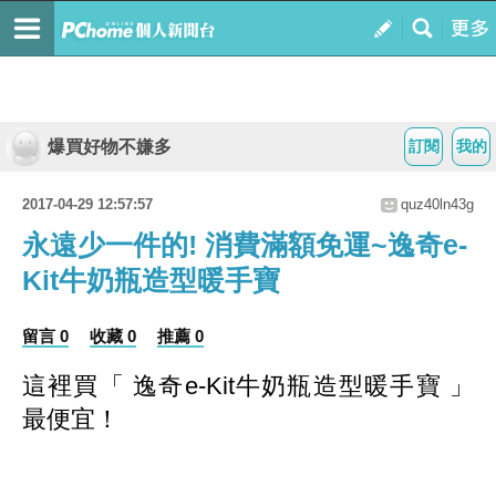
爆買好物不嫌多
訂閱
我的
2017-04-29 12:57:57
quz40ln43g
永遠少一件的! 消費滿額免運~逸奇e-
Kit牛奶瓶造型暖手寶
留言 0
收藏 0
推薦 0
這裡買「 逸奇e-Kit牛奶瓶造型暖手寶 」
最便宜！