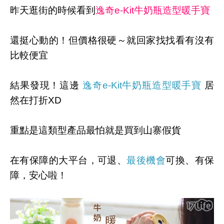
昨天逛街的時候看到
逸奇e-Kit牛奶瓶造型暖手寶
還挺心動的！但價格很硬～就回家找找看有沒有
比較便宜
結果發現！這邊
逸奇e-Kit牛奶瓶造型暖手寶
居
然在打折XD
重點是這類型產品最怕就是買到山寨假貨
在有保障的大平台，可退、
最後機會
可換、有保
障，安心啦！