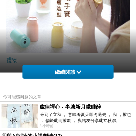
禮物
繼續閱讀
▲ 逸奇e-Kit牛奶瓶造型暖手寶 開箱啦！
另外跟大家說
逸奇e-Kit牛奶瓶造型暖手寶
真的很
你可能感興趣的文章
夯
歲律禪心 - 半塘新月朦朧醉
來到了立秋 ， 意味著夏天即將過去 ， 秋 ，揪也
， 物於此而揪歛 ， 與格友分享此立秋聯。
價格不錯的時候就要快下手
3 小時前