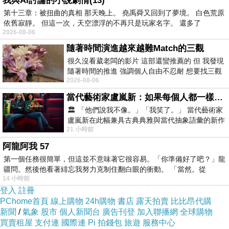
我與AI討論的小說劇情(13)
有可能下一秒就缺貨了！！
第十三章：被扭曲的真相 那天晚上。 堯禹舜又回到了夢境。 白色荒原
依舊寂靜。 但這一次，天空漂浮的不再只是玩家名字。 還多了
2026-08-06
其他價格的部份及細節
→寫在這邊←！
隨著時間演進越來越難Match的三觀
很久沒看葳老闆的影片 這部還蠻推薦的 但 我發現
隨著時間的推進 強調個人自由不忍耐 想要找三觀
有興趣的話就連進去看看囉！
2026-08-06
接近的不要說對象 連朋友都超
當代藝術家盧嵐新：如果每個人都一樣，這世界該有多無聊？
↓↓↓限量特惠的優惠按鈕↓↓↓
🏛️ 「他們說我不像。」「我笑了。」 當代藝術家
盧嵐新在此幅兼具古典典雅與當代抽象語彙的新作
21 小時前
中，以沈靜的藍色空間為背景，描繪了
阿龍阿我 57
第一個任務很簡單，但這並不意味著它很容易。「你準備好了吧？」龍
【 逸奇e-Kit牛奶瓶造型暖手寶 】
疆問。然後他看著緋忘我努力克制住翻白眼的衝動。 「當然。從
14 小時前
登入
註冊
PChome首頁
線上購物
24h購物
書店
露天拍賣
比比昂代購
●奶瓶造型符合人體工學，輕巧好拿，大人小孩都適用
新聞
/
氣象
股市
個人新聞台
廣告刊登
加入聯播網
全球購物
買賣租屋
支付連
國際連
Pi 拍錢包
旅遊
服務中心